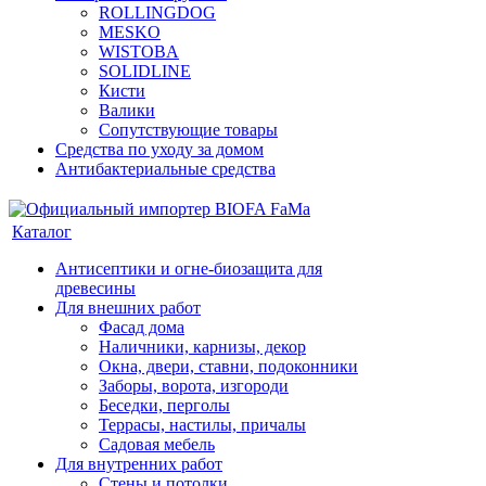
ROLLINGDOG
MESKO
WISTOBA
SOLIDLINE
Кисти
Валики
Сопутствующие товары
Средства по уходу за домом
Антибактериальные средства
Каталог
Антисептики и огне-биозащита для
древесины
Для внешних работ
Фасад дома
Наличники, карнизы, декор
Окна, двери, ставни, подоконники
Заборы, ворота, изгороди
Беседки, перголы
Террасы, настилы, причалы
Садовая мебель
Для внутренних работ
Стены и потолки