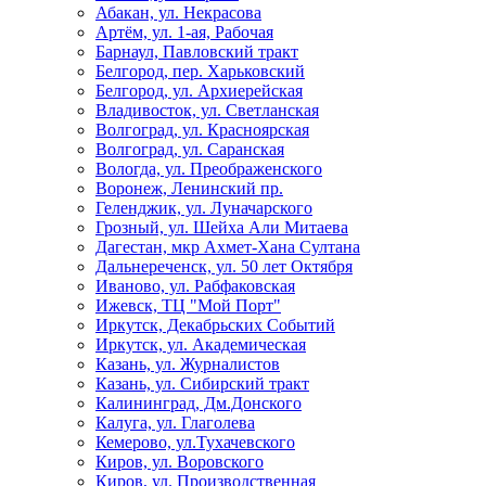
Абакан, ул. Некрасова
Артём, ул. 1-ая, Рабочая
Барнаул, Павловский тракт
Белгород, пер. Харьковский
Белгород, ул. Архиерейская
Владивосток, ул. Светланская
Волгоград, ул. Красноярская
Волгоград, ул. Саранская
Вологда, ул. Преображенского
Воронеж, Ленинский пр.
Геленджик, ул. Луначарского
Грозный, ул. Шейха Али Митаева
Дагестан, мкр Ахмет-Хана Султана
Дальнереченск, ул. 50 лет Октября
Иваново, ул. Рабфаковская
Ижевск, ТЦ "Мой Порт"
Иркутск, Декабрьских Событий
Иркутск, ул. Академическая
Казань, ул. Журналистов
Казань, ул. Сибирский тракт
Калининград, Дм.Донского
Калуга, ул. Глаголева
Кемерово, ул.Тухачевского
Киров, ул. Воровского
Киров, ул. Производственная