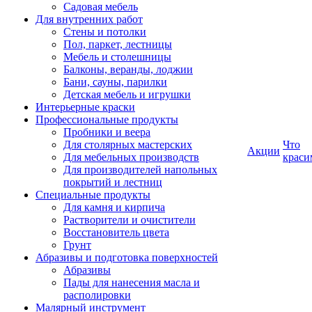
Садовая мебель
Для внутренних работ
Стены и потолки
Пол, паркет, лестницы
Мебель и столешницы
Балконы, веранды, лоджии
Бани, сауны, парилки
Детская мебель и игрушки
Интерьерные краски
Профессиональные продукты
Пробники и веера
Для столярных мастерских
Что
Акции
Для мебельных производств
краси
Для производителей напольных
покрытий и лестниц
Специальные продукты
Для камня и кирпича
Растворители и очистители
Восстановитель цвета
Грунт
Абразивы и подготовка поверхностей
Абразивы
Пады для нанесения масла и
располировки
Малярный инструмент