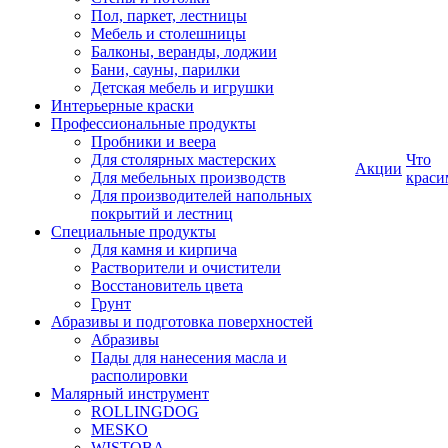
Пол, паркет, лестницы
Мебель и столешницы
Балконы, веранды, лоджии
Бани, сауны, парилки
Детская мебель и игрушки
Интерьерные краски
Профессиональные продукты
Пробники и веера
Для столярных мастерских
Что
Акции
Для мебельных производств
краси
Для производителей напольных
покрытий и лестниц
Специальные продукты
Для камня и кирпича
Растворители и очистители
Восстановитель цвета
Грунт
Абразивы и подготовка поверхностей
Абразивы
Пады для нанесения масла и
располировки
Малярный инструмент
ROLLINGDOG
MESKO
WISTOBA