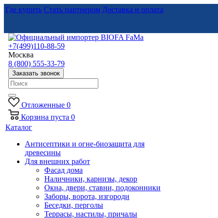
Где купить
Стать партнером
Доставка и оплата
+7(499)110-88-59
Москва
8 (800) 555-33-79
Заказать звонок
Отложенные
0
Корзина
пуста
0
Каталог
Антисептики и огне-биозащита для
древесины
Для внешних работ
Фасад дома
Наличники, карнизы, декор
Окна, двери, ставни, подоконники
Заборы, ворота, изгороди
Беседки, перголы
Террасы, настилы, причалы