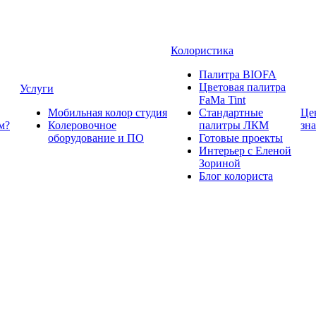
Колористика
Палитра BIOFA
Цветовая палитра
Услуги
FaMa Tint
Мобильная колор студия
Стандартные
Це
м?
Колеровочное
палитры ЛКМ
зн
оборудование и ПО
Готовые проекты
Интерьер с Еленой
Зориной
Блог колориста