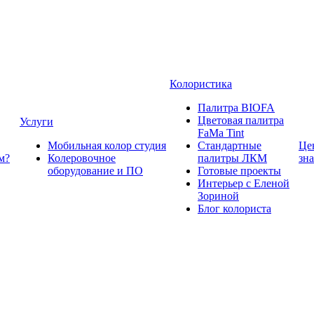
Колористика
Палитра BIOFA
Цветовая палитра
Услуги
FaMa Tint
Мобильная колор студия
Стандартные
Це
м?
Колеровочное
палитры ЛКМ
зн
оборудование и ПО
Готовые проекты
Интерьер с Еленой
Зориной
Блог колориста