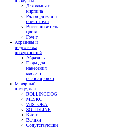
продукты
Для камня и
кирпича
Растворители и
очистители
Восстановитель
цвета
Грунт
Абразивы и
подготовка
поверхностей
Абразивы
Пады для
нанесения
масла и
располировки
Малярный
инструмент
ROLLINGDOG
MESKO
WISTOBA
SOLIDLINE
Кисти
Валики
Сопутствующие