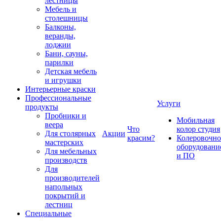
лестницы
Мебель и
столешницы
Балконы,
веранды,
лоджии
Бани, сауны,
парилки
Детская мебель
и игрушки
Интерьерные краски
Профессиональные
Услуги
продукты
Пробники и
Мобильная
веера
Что
колор студия
Для столярных
Акции
красим?
Колеровочно
мастерских
оборудовани
Для мебельных
и ПО
производств
Для
производителей
напольных
покрытий и
лестниц
Специальные