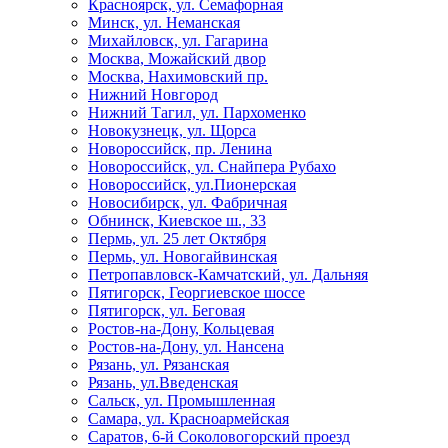
Красноярск, ул. Семафорная
Минск, ул. Неманская
Михайловск, ул. Гагарина
Москва, Можайский двор
Москва, Нахимовский пр.
Нижний Новгород
Нижний Тагил, ул. Пархоменко
Новокузнецк, ул. Щорса
Новороссийск, пр. Ленина
Новороссийск, ул. Снайпера Рубахо
Новороссийск, ул.Пионерская
Новосибирск, ул. Фабричная
Обнинск, Киевское ш., 33
Пермь, ул. 25 лет Октября
Пермь, ул. Новогайвинская
Петропавловск-Камчатский, ул. Дальняя
Пятигорск, Георгиевское шоссе
Пятигорск, ул. Беговая
Ростов-на-Дону, Кольцевая
Ростов-на-Дону, ул. Нансена
Рязань, ул. Рязанская
Рязань, ул.Введенская
Сальск, ул. Промышленная
Самара, ул. Красноармейская
Саратов, 6-й Соколовогорский проезд