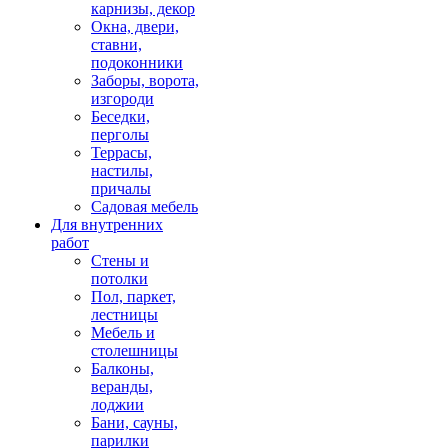
карнизы, декор
Окна, двери,
ставни,
подоконники
Заборы, ворота,
изгороди
Беседки,
перголы
Террасы,
настилы,
причалы
Садовая мебель
Для внутренних
работ
Стены и
потолки
Пол, паркет,
лестницы
Мебель и
столешницы
Балконы,
веранды,
лоджии
Бани, сауны,
парилки