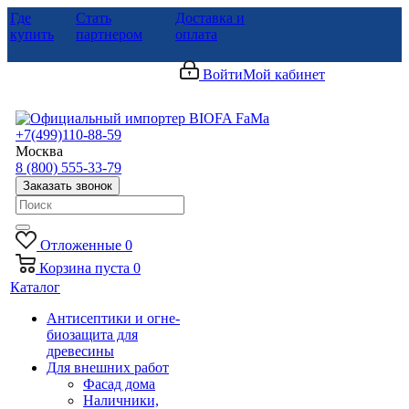
Где
Стать
Доставка и
купить
партнером
оплата
Войти
Мой кабинет
+7(499)110-88-59
Москва
8 (800) 555-33-79
Заказать звонок
Отложенные
0
Корзина
пуста
0
Каталог
Антисептики и огне-
биозащита для
древесины
Для внешних работ
Фасад дома
Наличники,