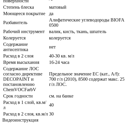
поверхности
Степень блеска
матовый
Моющееся покрытие
да
Алифатические углеводороды BIOFA
Разбавитель
0500
Рабочий инструмент
валик, кисть, ткань, шпатель
Колеруется
колеруется
Содержание
нет
антисептика
Расход в 2 слоя
40-30 кв. м/л
Время высыхания
16-24 часа
Содержание ЛОС
согласно директиве
Предельное значение ЕС (кат., A/f):
DECOPAINT и
700 г/л (2010), 8500 содержат макс. 25
постановлению
г/л ЛОС.
ChemVOCFarbV
Срок годности
см. на банке
Расход в 1 слой, кв.м/
40
л
Расход в 2 слоя, кв.м/л
30
Видеоинструкция