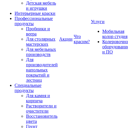
Детская мебель
и игрушки
Интерьерные краски
Профессиональные
Услуги
продукты
Пробники и
Мобильная
веера
Что
колор студия
Для столярных
Акции
красим?
Колеровочно
мастерских
оборудовани
Для мебельных
и ПО
производств
Для
производителей
напольных
покрытий и
лестниц
Специальные
продукты
Для камня и
кирпича
Растворители и
очистители
Восстановитель
цвета
Грунт