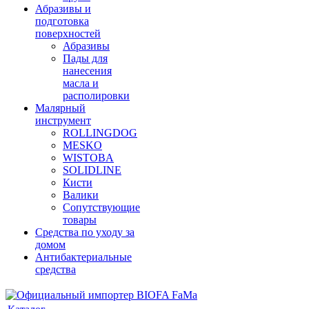
Абразивы и
подготовка
поверхностей
Абразивы
Пады для
нанесения
масла и
располировки
Малярный
инструмент
ROLLINGDOG
MESKO
WISTOBA
SOLIDLINE
Кисти
Валики
Сопутствующие
товары
Средства по уходу за
домом
Антибактериальные
средства