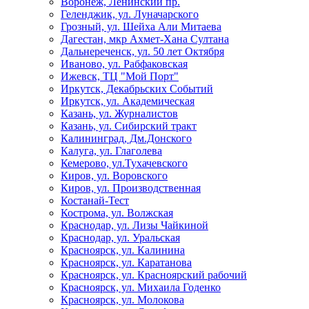
Воронеж, Ленинский пр.
Геленджик, ул. Луначарского
Грозный, ул. Шейха Али Митаева
Дагестан, мкр Ахмет-Хана Султана
Дальнереченск, ул. 50 лет Октября
Иваново, ул. Рабфаковская
Ижевск, ТЦ "Мой Порт"
Иркутск, Декабрьских Событий
Иркутск, ул. Академическая
Казань, ул. Журналистов
Казань, ул. Сибирский тракт
Калининград, Дм.Донского
Калуга, ул. Глаголева
Кемерово, ул.Тухачевского
Киров, ул. Воровского
Киров, ул. Производственная
Костанай-Тест
Кострома, ул. Волжская
Краснодар, ул. Лизы Чайкиной
Краснодар, ул. Уральская
Красноярск, ул. Калинина
Красноярск, ул. Каратанова
Красноярск, ул. Красноярский рабочий
Красноярск, ул. Михаила Годенко
Красноярск, ул. Молокова