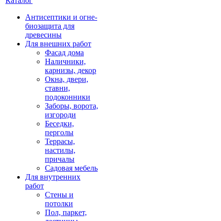
Каталог
Антисептики и огне-
биозащита для
древесины
Для внешних работ
Фасад дома
Наличники,
карнизы, декор
Окна, двери,
ставни,
подоконники
Заборы, ворота,
изгороди
Беседки,
перголы
Террасы,
настилы,
причалы
Садовая мебель
Для внутренних
работ
Стены и
потолки
Пол, паркет,