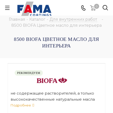
0
Главная
-
Каталог
-
Для внутренних работ
-
8500 BIOFA Цветное масло для интерьера
8500 BIOFA ЦВЕТНОЕ МАСЛО ДЛЯ
ИНТЕРЬЕРА
РЕКОМЕНДУЕМ
не содержащее растворителей, а только
высококачественные натуральные масла
и воски, предназначено для внутренних
Подробнее
работ с целью придания цветового