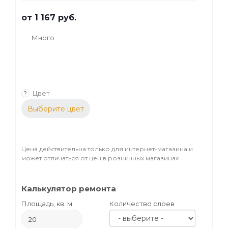
оттенка деревянным поверхностям
от
1 167 руб.
(лестницам, стенам, мебели, предметам
декора).
Много
Цвет
?
Выберите цвет
Цена действительна только для интернет-магазина и
может отличаться от цен в розничных магазинах
Калькулятор ремонта
Площадь, кв. м
Количество слоев