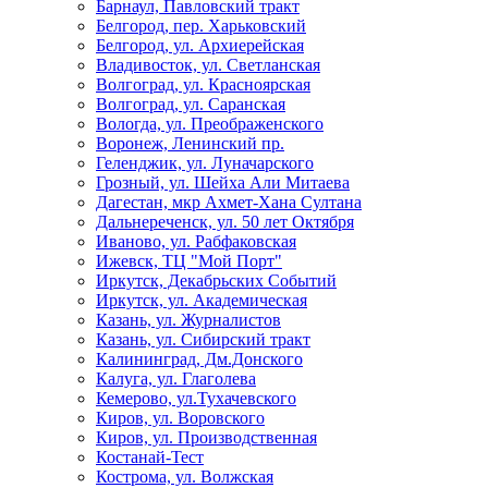
Барнаул, Павловский тракт
Белгород, пер. Харьковский
Белгород, ул. Архиерейская
Владивосток, ул. Светланская
Волгоград, ул. Красноярская
Волгоград, ул. Саранская
Вологда, ул. Преображенского
Воронеж, Ленинский пр.
Геленджик, ул. Луначарского
Грозный, ул. Шейха Али Митаева
Дагестан, мкр Ахмет-Хана Султана
Дальнереченск, ул. 50 лет Октября
Иваново, ул. Рабфаковская
Ижевск, ТЦ "Мой Порт"
Иркутск, Декабрьских Событий
Иркутск, ул. Академическая
Казань, ул. Журналистов
Казань, ул. Сибирский тракт
Калининград, Дм.Донского
Калуга, ул. Глаголева
Кемерово, ул.Тухачевского
Киров, ул. Воровского
Киров, ул. Производственная
Костанай-Тест
Кострома, ул. Волжская