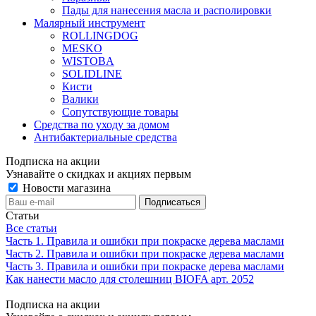
Пады для нанесения масла и располировки
Малярный инструмент
ROLLINGDOG
MESKO
WISTOBA
SOLIDLINE
Кисти
Валики
Сопутствующие товары
Средства по уходу за домом
Антибактериальные средства
Подписка на акции
Узнавайте о скидках и акциях первым
Новости магазина
Статьи
Все статьи
Часть 1. Правила и ошибки при покраске дерева маслами
Часть 2. Правила и ошибки при покраске дерева маслами
Часть 3. Правила и ошибки при покраске дерева маслами
Как нанести масло для столешниц BIOFA арт. 2052
Подписка на акции