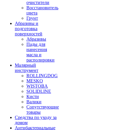
очистители
Восстановитель
цвета
Грунт
Абразивы и
подготовка
поверхностей
Абразивы
Пады для
нанесения
масла и
располировки
Малярный
инструмент
ROLLINGDOG
MESKO
WISTOBA
SOLIDLINE
Кисти
Валики
Сопутствующие
товары
Средства по уходу за
домом
Антибактериальные