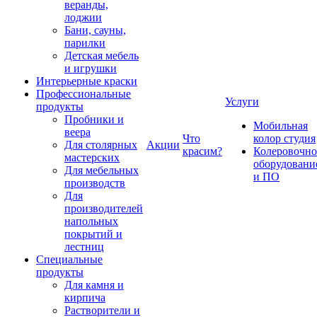
веранды,
лоджии
Бани, сауны,
парилки
Детская мебель
и игрушки
Интерьерные краски
Профессиональные
Услуги
продукты
Пробники и
Мобильная
веера
Что
колор студия
Для столярных
Акции
красим?
Колеровочно
мастерских
оборудовани
Для мебельных
и ПО
производств
Для
производителей
напольных
покрытий и
лестниц
Специальные
продукты
Для камня и
кирпича
Растворители и