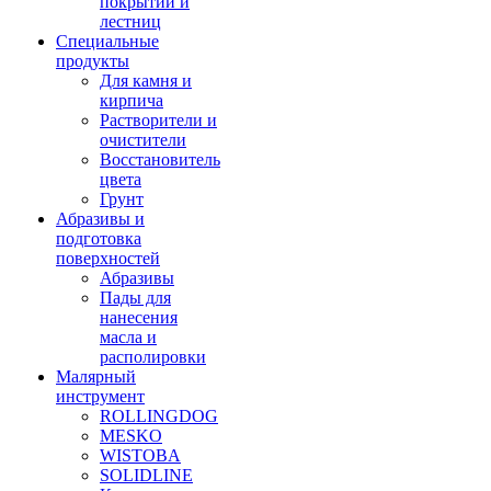
покрытий и
лестниц
Специальные
продукты
Для камня и
кирпича
Растворители и
очистители
Восстановитель
цвета
Грунт
Абразивы и
подготовка
поверхностей
Абразивы
Пады для
нанесения
масла и
располировки
Малярный
инструмент
ROLLINGDOG
MESKO
WISTOBA
SOLIDLINE