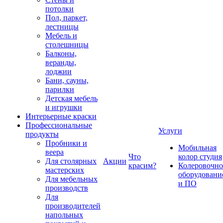
потолки
Пол, паркет,
лестницы
Мебель и
столешницы
Балконы,
веранды,
лоджии
Бани, сауны,
парилки
Детская мебель
и игрушки
Интерьерные краски
Профессиональные
Услуги
продукты
Пробники и
Мобильная
веера
Что
колор студия
Для столярных
Акции
красим?
Колеровочно
мастерских
оборудовани
Для мебельных
и ПО
производств
Для
производителей
напольных