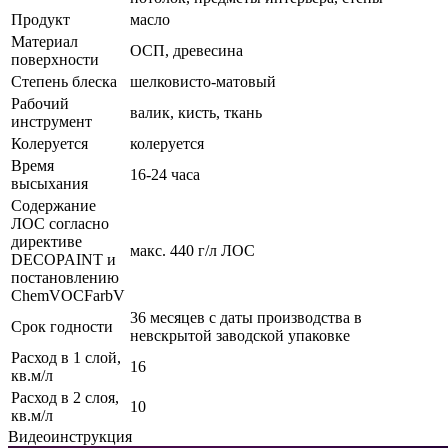
Продукт
масло
Материал
ОСП, древесина
поверхности
Степень блеска
шелковисто-матовый
Рабочий
валик, кисть, ткань
инструмент
Колеруется
колеруется
Время
16-24 часа
высыхания
Содержание
ЛОС согласно
директиве
макс. 440 г/л ЛОС
DECOPAINT и
постановлению
ChemVOCFarbV
36 месяцев с даты производства в
Срок годности
невскрытой заводской упаковке
Расход в 1 слой,
16
кв.м/л
Расход в 2 слоя,
10
кв.м/л
Видеоинструкция