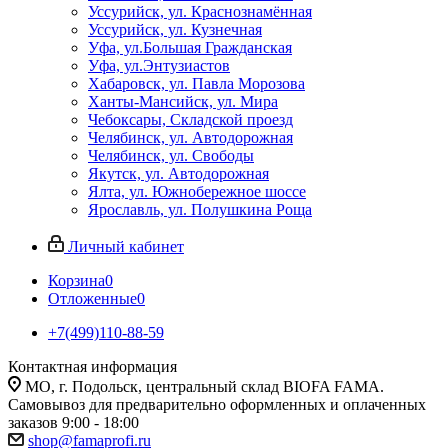
Уссурийск, ул. Краснознамённая
Уссурийск, ул. Кузнечная
Уфа, ул.Большая Гражданская
Уфа, ул.Энтузиастов
Хабаровск, ул. Павла Морозова
Ханты-Мансийск, ул. Мира
Чебоксары, Складской проезд
Челябинск, ул. Автодорожная
Челябинск, ул. Свободы
Якутск, ул. Автодорожная
Ялта, ул. Южнобережное шоссе
Ярославль, ул. Полушкина Роща
Личный кабинет
Корзина
0
Отложенные
0
+7(499)110-88-59
Контактная информация
МО, г. Подольск, центральный склад BIOFA FAMA.
Самовывоз для предварительно оформленных и оплаченных
заказов 9:00 - 18:00
shop@famaprofi.ru