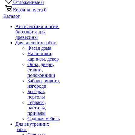
Отложенные
0
Корзина
пуста
0
Каталог
Антисептики и огне-
биозащита для
древесины
Для внешних работ
Фасад дома
Наличники,
карнизы, декор
Окна, двери,
ставни,
подоконники
Заборы, ворота,
изгороди
Беседки,
перголы
Террасы,
настилы,
причалы
Садовая мебель
Для внутренних
работ
Стены и