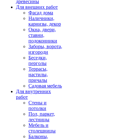
древесины
Для внешних работ
Фасад дома
Наличники,
карнизы, декор
Окна, двери,
ставни,
подоконники
Заборы, ворота,
изгороди
Беседки,
перголы
Террасы,
настилы,
причалы
Садовая мебель
Для внутренних
работ
Стены и
потолки
Пол, паркет,
лестницы
Мебель и
столешницы
Балконы,