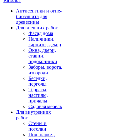
Каталог
Антисептики и огне-
биозащита для
древесины
Для внешних работ
Фасад дома
Наличники,
карнизы, декор
Окна, двери,
ставни,
подоконники
Заборы, ворота,
изгороди
Беседки,
перголы
Террасы,
настилы,
причалы
Садовая мебель
Для внутренних
работ
Стены и
потолки
Пол, паркет,