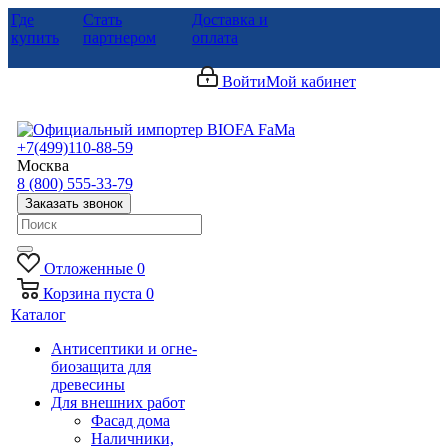
Где
Стать
Доставка и
купить
партнером
оплата
Войти
Мой кабинет
+7(499)110-88-59
Москва
8 (800) 555-33-79
Заказать звонок
Отложенные
0
Корзина
пуста
0
Каталог
Антисептики и огне-
биозащита для
древесины
Для внешних работ
Фасад дома
Наличники,