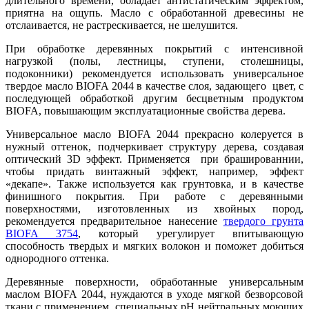
длительного времени, обладает антистатическим эффектом,
приятна на ощупь. Масло с обработанной древесины не
отслаивается, не растрескивается, не шелушится.
При обработке деревянных покрытий с интенсивной
нагрузкой (полы, лестницы, ступени, столешницы,
подоконники) рекомендуется использовать универсальное
твердое масло BIOFA 2044 в качестве слоя, задающего цвет, с
последующей обработкой другим бесцветным продуктом
BIOFA, повышающим эксплуатационные свойства дерева.
Универсальное масло BIOFA 2044 прекрасно колеруется в
нужный оттенок, подчеркивает структуру дерева, создавая
оптический 3D эффект. Применяется при брашированнии,
чтобы придать винтажный эффект, например, эффект
«декапе». Также используется как грунтовка, и в качестве
финишного покрытия. При работе с деревянными
поверхностями, изготовленных из хвойных пород,
рекомендуется предварительное нанесение
твердого грунта
BIOFA 3754
, который урегулирует впитывающую
способность твердых и мягких волокон и поможет добиться
однородного оттенка.
Деревянные поверхности, обработанные универсальным
маслом BIOFA 2044, нуждаются в уходе мягкой безворсовой
ткани с применением специальных pH нейтральных моющих