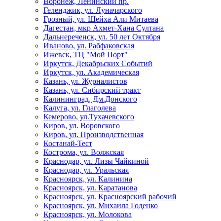
Воронеж, Ленинский пр.
Геленджик, ул. Луначарского
Грозный, ул. Шейха Али Митаева
Дагестан, мкр Ахмет-Хана Султана
Дальнереченск, ул. 50 лет Октября
Иваново, ул. Рабфаковская
Ижевск, ТЦ "Мой Порт"
Иркутск, Декабрьских Событий
Иркутск, ул. Академическая
Казань, ул. Журналистов
Казань, ул. Сибирский тракт
Калининград, Дм.Донского
Калуга, ул. Глаголева
Кемерово, ул.Тухачевского
Киров, ул. Воровского
Киров, ул. Производственная
Костанай-Тест
Кострома, ул. Волжская
Краснодар, ул. Лизы Чайкиной
Краснодар, ул. Уральская
Красноярск, ул. Калинина
Красноярск, ул. Каратанова
Красноярск, ул. Красноярский рабочий
Красноярск, ул. Михаила Годенко
Красноярск, ул. Молокова