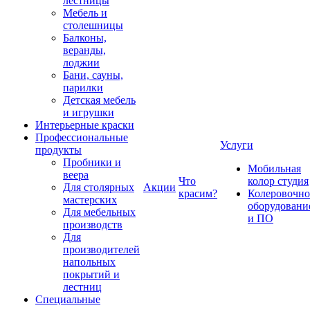
лестницы
Мебель и
столешницы
Балконы,
веранды,
лоджии
Бани, сауны,
парилки
Детская мебель
и игрушки
Интерьерные краски
Профессиональные
Услуги
продукты
Пробники и
Мобильная
веера
Что
колор студия
Для столярных
Акции
красим?
Колеровочно
мастерских
оборудовани
Для мебельных
и ПО
производств
Для
производителей
напольных
покрытий и
лестниц
Специальные