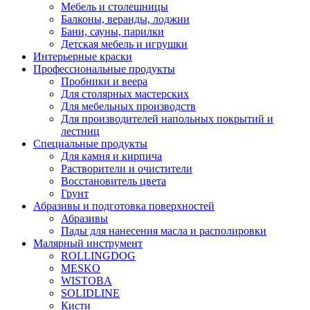
Мебель и столешницы
Балконы, веранды, лоджии
Бани, сауны, парилки
Детская мебель и игрушки
Интерьерные краски
Профессиональные продукты
Пробники и веера
Для столярных мастерских
Для мебельных производств
Для производителей напольных покрытий и
лестниц
Специальные продукты
Для камня и кирпича
Растворители и очистители
Восстановитель цвета
Грунт
Абразивы и подготовка поверхностей
Абразивы
Пады для нанесения масла и располировки
Малярный инструмент
ROLLINGDOG
MESKO
WISTOBA
SOLIDLINE
Кисти