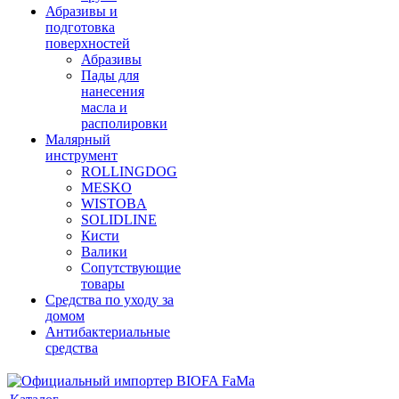
Абразивы и
подготовка
поверхностей
Абразивы
Пады для
нанесения
масла и
располировки
Малярный
инструмент
ROLLINGDOG
MESKO
WISTOBA
SOLIDLINE
Кисти
Валики
Сопутствующие
товары
Средства по уходу за
домом
Антибактериальные
средства