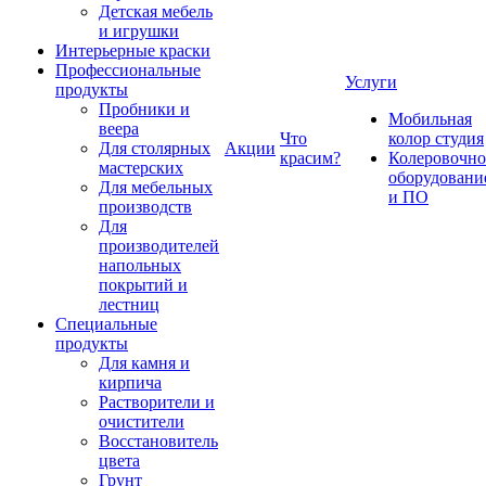
Детская мебель
и игрушки
Интерьерные краски
Профессиональные
Услуги
продукты
Пробники и
Мобильная
веера
Что
колор студия
Для столярных
Акции
красим?
Колеровочно
мастерских
оборудовани
Для мебельных
и ПО
производств
Для
производителей
напольных
покрытий и
лестниц
Специальные
продукты
Для камня и
кирпича
Растворители и
очистители
Восстановитель
цвета
Грунт