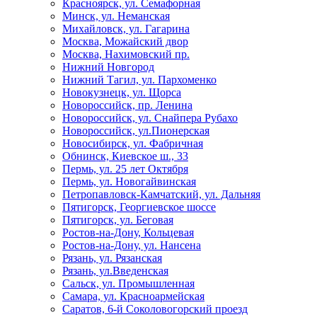
Красноярск, ул. Семафорная
Минск, ул. Неманская
Михайловск, ул. Гагарина
Москва, Можайский двор
Москва, Нахимовский пр.
Нижний Новгород
Нижний Тагил, ул. Пархоменко
Новокузнецк, ул. Щорса
Новороссийск, пр. Ленина
Новороссийск, ул. Снайпера Рубахо
Новороссийск, ул.Пионерская
Новосибирск, ул. Фабричная
Обнинск, Киевское ш., 33
Пермь, ул. 25 лет Октября
Пермь, ул. Новогайвинская
Петропавловск-Камчатский, ул. Дальняя
Пятигорск, Георгиевское шоссе
Пятигорск, ул. Беговая
Ростов-на-Дону, Кольцевая
Ростов-на-Дону, ул. Нансена
Рязань, ул. Рязанская
Рязань, ул.Введенская
Сальск, ул. Промышленная
Самара, ул. Красноармейская
Саратов, 6-й Соколовогорский проезд