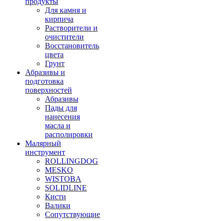
продукты
Для камня и
кирпича
Растворители и
очистители
Восстановитель
цвета
Грунт
Абразивы и
подготовка
поверхностей
Абразивы
Пады для
нанесения
масла и
располировки
Малярный
инструмент
ROLLINGDOG
MESKO
WISTOBA
SOLIDLINE
Кисти
Валики
Сопутствующие