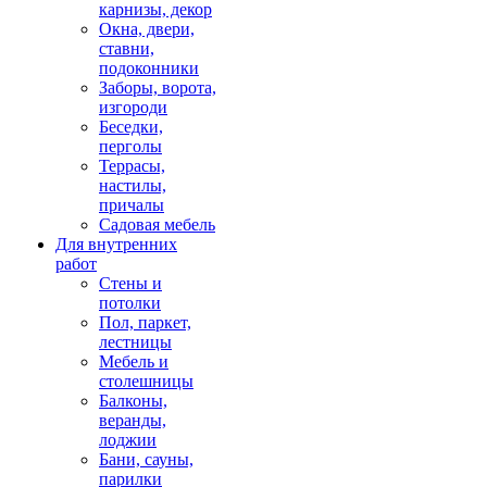
карнизы, декор
Окна, двери,
ставни,
подоконники
Заборы, ворота,
изгороди
Беседки,
перголы
Террасы,
настилы,
причалы
Садовая мебель
Для внутренних
работ
Стены и
потолки
Пол, паркет,
лестницы
Мебель и
столешницы
Балконы,
веранды,
лоджии
Бани, сауны,
парилки