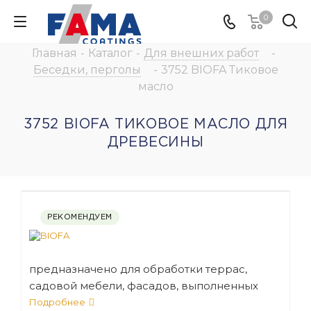
0
Главная
-
Каталог
-
Для внешних работ
-
Беседки, перголы
-
3752 BIOFA Тиковое
масло
3752 BIOFA ТИКОВОЕ МАСЛО ДЛЯ
ДРЕВЕСИНЫ
РЕКОМЕНДУЕМ
предназначено для обработки террас,
садовой мебели, фасадов, выполненных
из европейских и экзотических пород
Подробнее