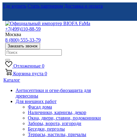
Где купить
Стать партнером
Доставка и оплата
+7(499)110-88-59
Москва
8 (800) 555-33-79
Заказать звонок
Отложенные
0
Корзина
пуста
0
Каталог
Антисептики и огне-биозащита для
древесины
Для внешних работ
Фасад дома
Наличники, карнизы, декор
Окна, двери, ставни, подоконники
Заборы, ворота, изгороди
Беседки, перголы
Террасы, настилы, причалы