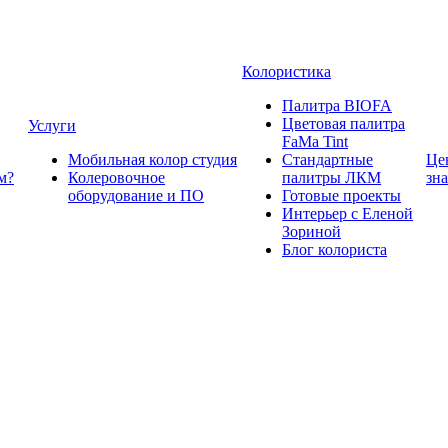
Колористика
Палитра BIOFA
Цветовая палитра
Услуги
FaMa Tint
Мобильная колор студия
Стандартные
Це
м?
Колеровочное
палитры ЛКМ
зн
оборудование и ПО
Готовые проекты
Интерьер с Еленой
Зориной
Блог колориста