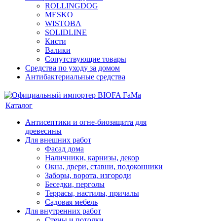
ROLLINGDOG
MESKO
WISTOBA
SOLIDLINE
Кисти
Валики
Сопутствующие товары
Средства по уходу за домом
Антибактериальные средства
Каталог
Антисептики и огне-биозащита для
древесины
Для внешних работ
Фасад дома
Наличники, карнизы, декор
Окна, двери, ставни, подоконники
Заборы, ворота, изгороди
Беседки, перголы
Террасы, настилы, причалы
Садовая мебель
Для внутренних работ
Стены и потолки