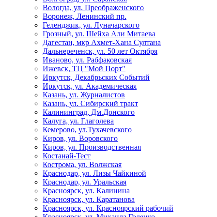
Вологда, ул. Преображенского
Воронеж, Ленинский пр.
Геленджик, ул. Луначарского
Грозный, ул. Шейха Али Митаева
Дагестан, мкр Ахмет-Хана Султана
Дальнереченск, ул. 50 лет Октября
Иваново, ул. Рабфаковская
Ижевск, ТЦ "Мой Порт"
Иркутск, Декабрьских Событий
Иркутск, ул. Академическая
Казань, ул. Журналистов
Казань, ул. Сибирский тракт
Калининград, Дм.Донского
Калуга, ул. Глаголева
Кемерово, ул.Тухачевского
Киров, ул. Воровского
Киров, ул. Производственная
Костанай-Тест
Кострома, ул. Волжская
Краснодар, ул. Лизы Чайкиной
Краснодар, ул. Уральская
Красноярск, ул. Калинина
Красноярск, ул. Каратанова
Красноярск, ул. Красноярский рабочий
Красноярск, ул. Михаила Годенко