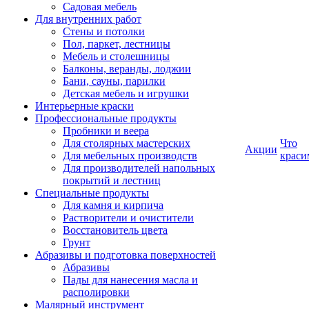
Садовая мебель
Для внутренних работ
Стены и потолки
Пол, паркет, лестницы
Мебель и столешницы
Балконы, веранды, лоджии
Бани, сауны, парилки
Детская мебель и игрушки
Интерьерные краски
Профессиональные продукты
Пробники и веера
Для столярных мастерских
Что
Акции
Для мебельных производств
краси
Для производителей напольных
покрытий и лестниц
Специальные продукты
Для камня и кирпича
Растворители и очистители
Восстановитель цвета
Грунт
Абразивы и подготовка поверхностей
Абразивы
Пады для нанесения масла и
располировки
Малярный инструмент