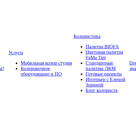
Колористика
Палитра BIOFA
Цветовая палитра
Услуги
FaMa Tint
Мобильная колор студия
Стандартные
Це
м?
Колеровочное
палитры ЛКМ
зн
оборудование и ПО
Готовые проекты
Интерьер с Еленой
Зориной
Блог колориста