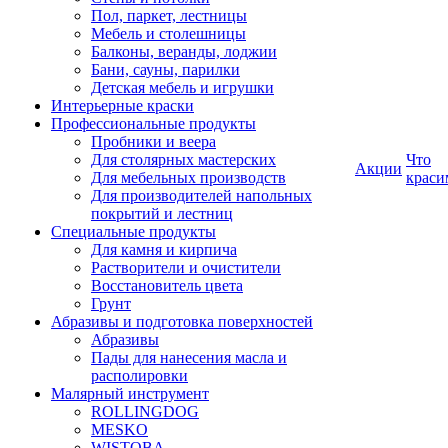
Пол, паркет, лестницы
Мебель и столешницы
Балконы, веранды, лоджии
Бани, сауны, парилки
Детская мебель и игрушки
Интерьерные краски
Профессиональные продукты
Пробники и веера
Для столярных мастерских
Что
Акции
Для мебельных производств
краси
Для производителей напольных
покрытий и лестниц
Специальные продукты
Для камня и кирпича
Растворители и очистители
Восстановитель цвета
Грунт
Абразивы и подготовка поверхностей
Абразивы
Пады для нанесения масла и
располировки
Малярный инструмент
ROLLINGDOG
MESKO
WISTOBA