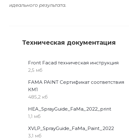
идеального результата.
Техническая документация
Front Facad техническая инструкция
2,5 мб
FAMA PAINT Сертификат соответствия
КМ1
485,2 кб
HEA_SprayGuide_FaMa_2022_print
1,1 мб
XVLP_SprayGuide_FaMa_Paint_2022
3,1 мб