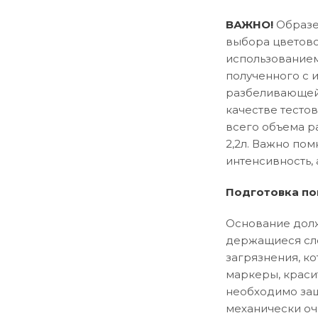
ВАЖНО!
Образец
выбора цветово
использованием
полученного с 
разбеливающей 
качестве тесто
всего объема р
2,2л. Важно пом
интенсивность, 
Подготовка по
Основание долж
держащиеся сло
загрязнения, ко
маркеры, краси
необходимо заш
механически оч