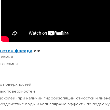
и стен фасада
из:
 камня
го камня
х поверхностей
ных поверхностей
цоколей (при наличии гидроизоляции, отмостки и лив
воздействие воды и капиллярные эффекты по подъему 