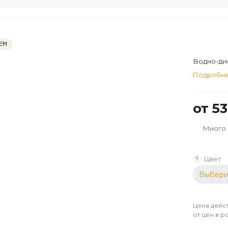
ЕМ
Водно-ди
Подробн
от
53
Много
Цвет
?
Выбери
Цена дейст
от цен в р