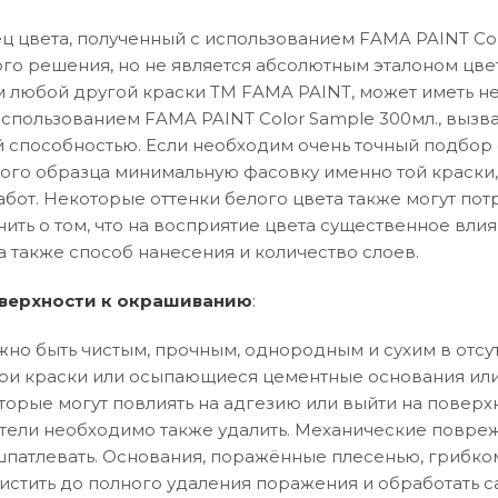
 цвета, полученный с использованием FAMA PAINT Col
го решения, но не является абсолютным эталоном цвет
 любой другой краски ТМ FAMA PAINT, может иметь не
использованием FAMA PAINT Color Sample 300мл., вызв
способностью. Если необходим очень точный подбор о
вого образца минимальную фасовку именно той краски,
абот. Некоторые оттенки белого цвета также могут по
нить о том, что на восприятие цвета существенное влия
а также способ нанесения и количество слоев.
верхности к окрашиванию
:
но быть чистым, прочным, однородным и сухим в отсут
и краски или осыпающиеся цементные основания или
торые могут повлиять на адгезию или выйти на поверхн
тели необходимо также удалить. Механические повреж
патлевать. Основания, поражённые плесенью, грибко
истить до полного удаления поражения и обработать 