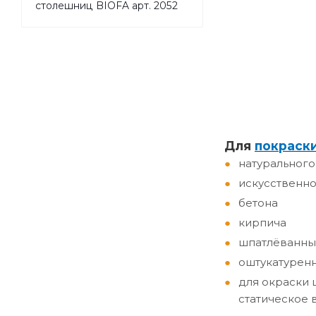
столешниц BIOFA арт. 2052
Д
ля
покраск
натурального
искусственно
бетона
кирпича
шпатлёванны
оштукатурен
для окраски 
статическое 