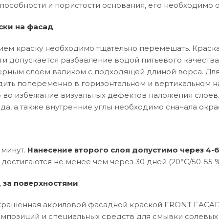
особности и пористости основания, его необходимо 
ски на фасад
:
ем краску необходимо тщательно перемешать. Краска
ти допускается разбавление водой питьевого качества
рным слоем валиком с подходящей длиной ворса. Дл
ить попеременно в горизонтальном и вертикальном 
ла» во избежание визуальных дефектов наложения слое
да, а также внутренние углы необходимо сначала окрас
 минут.
Нанесение второго слоя допустимо через 4-6
достигаются не менее чем через 30 дней (20°C/50-55 % 
д за поверхностями
:
крашенная акриловой фасадной краской FRONT FACAD
позиций и специальных средств для смывки солевых