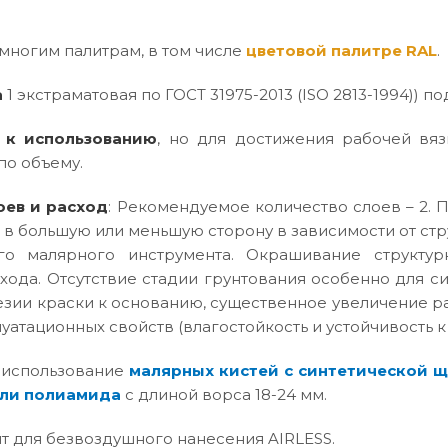
многим палитрам, в том числе
цветовой палитре RAL
.
а
1 экстраматовая по ГОСТ 31975-2013 (ISO 2813-1994)) под
 к использованию
, но для достижения рабочей вяз
по объему.
оев и расход
: Рекомендуемое количество слоев – 2. П
 в большую или меньшую сторону в зависимости от ст
го малярного инструмента. Окрашивание структур
хода. Отсутствие стадии грунтования особенно для с
зии краски к основанию, существенное увеличение р
атационных свойств (влагостойкость и устойчивость к
 использование
малярных кистей с синтетической 
ли полиамида
с длиной ворса 18-24 мм.
т для безвоздушного нанесения AIRLESS.