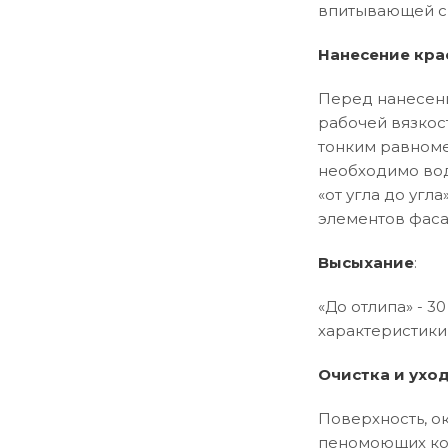
впитывающей сп
Нанесение кра
Перед нанесени
рабочей вязкос
тонким равноме
необходимо вод
«от угла до уг
элементов фаса
Высыхание
:
«До отлипа» - 30
характеристики 
Очистка и ухо
Поверхность, о
пеномоющих ком