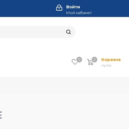
Войти
Мой кабинет
Корзина
0
0
пуста
E