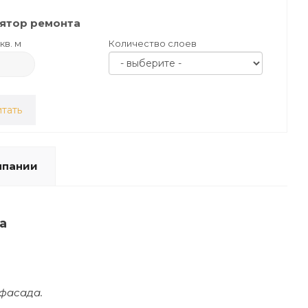
ятор ремонта
кв. м
Количество слоев
тать
мпании
а
фасада.