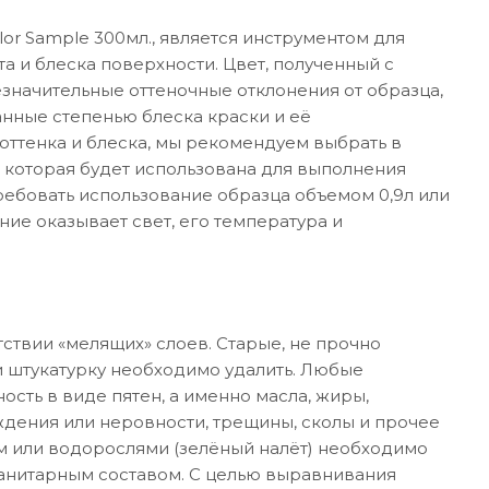
or Sample 300мл., является инструментом для
а и блеска поверхности. Цвет, полученный с
значительные оттеночные отклонения от образца,
анные степенью блеска краски и её
ттенка и блеска, мы рекомендуем выбрать в
 которая будет использована для выполнения
требовать использование образца объемом 0,9л или
ние оказывает свет, его температура и
ствии «мелящих» слоев. Старые, не прочно
 штукатурку необходимо удалить. Любые
ость в виде пятен, а именно масла, жиры,
дения или неровности, трещины, сколы и прочее
м или водорослями (зелёный налёт) необходимо
санитарным составом. С целью выравнивания