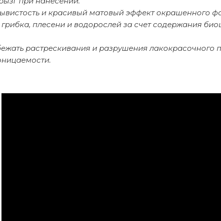
рызг при нанесении.
ывистость и красивый матовый эффект окрашенного ф
 грибка, плесени и водорослей за счет содержания би
бежать растрескивания и разрушения лакокрасочного п
оницаемости.