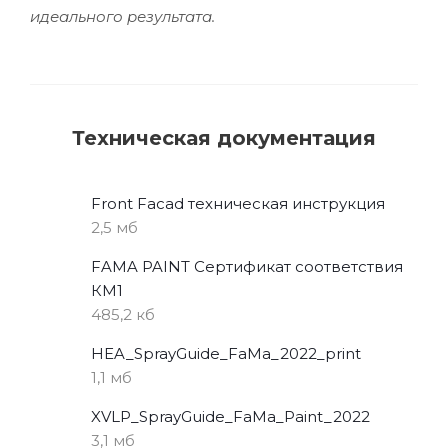
идеального результата.
Техническая документация
Front Facad техническая инструкция
2,5 мб
FAMA PAINT Сертификат соответствия
КМ1
485,2 кб
HEA_SprayGuide_FaMa_2022_print
1,1 мб
XVLP_SprayGuide_FaMa_Paint_2022
3,1 мб