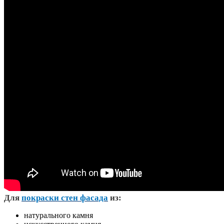
Д
ля
покраски стен фасада
из:
натурального камня