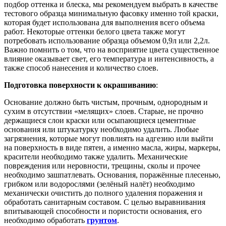
подбор оттенка и блеска, мы рекомендуем выбрать в качестве
тестового образца минимальную фасовку именно той краски,
которая будет использована для выполнения всего объема
работ. Некоторые оттенки белого цвета также могут
потребовать использование образца объемом 0,9л или 2,2л.
Важно помнить о том, что на восприятие цвета существенное
влияние оказывает свет, его температура и интенсивность, а
также способ нанесения и количество слоев.
Подготовка поверхности к окрашиванию
:
Основание должно быть чистым, прочным, однородным и
сухим в отсутствии «мелящих» слоев. Старые, не прочно
держащиеся слои краски или осыпающиеся цементные
основания или штукатурку необходимо удалить. Любые
загрязнения, которые могут повлиять на адгезию или выйти
на поверхность в виде пятен, а именно масла, жиры, маркеры,
красители необходимо также удалить. Механические
повреждения или неровности, трещины, сколы и прочее
необходимо зашпатлевать. Основания, поражённые плесенью,
грибком или водорослями (зелёный налёт) необходимо
механически очистить до полного удаления поражения и
обработать санитарным составом. С целью выравнивания
впитывающей способности и пористости основания, его
необходимо обработать
грунтом
.