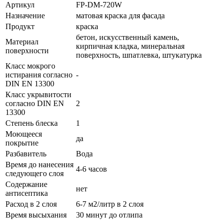
Артикул
FP-DM-720W
Назначение
матовая краска для фасада
Продукт
краска
бетон, искусственный камень,
Материал
кирпичная кладка, минеральная
поверхности
поверхность, шпатлевка, штукатурка
Класс мокрого
истирания согласно
-
DIN EN 13300
Класс укрывитости
согласно DIN EN
2
13300
Степень блеска
1
Моющееся
да
покрытие
Разбавитель
Вода
Время до нанесения
4-6 часов
следующего слоя
Содержание
нет
антисептика
Расход в 2 слоя
6-7 м2/литр в 2 слоя
Время высыхания
30 минут до отлипа