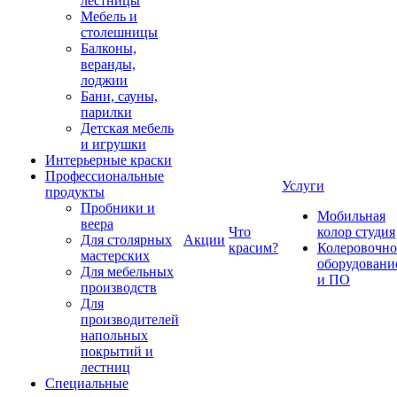
лестницы
Мебель и
столешницы
Балконы,
веранды,
лоджии
Бани, сауны,
парилки
Детская мебель
и игрушки
Интерьерные краски
Профессиональные
Услуги
продукты
Пробники и
Мобильная
веера
Что
колор студия
Для столярных
Акции
красим?
Колеровочно
мастерских
оборудовани
Для мебельных
и ПО
производств
Для
производителей
напольных
покрытий и
лестниц
Специальные