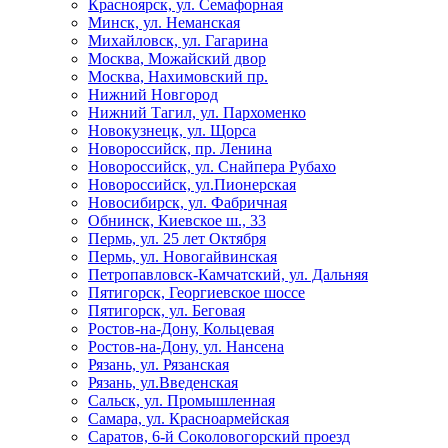
Красноярск, ул. Семафорная
Минск, ул. Неманская
Михайловск, ул. Гагарина
Москва, Можайский двор
Москва, Нахимовский пр.
Нижний Новгород
Нижний Тагил, ул. Пархоменко
Новокузнецк, ул. Щорса
Новороссийск, пр. Ленина
Новороссийск, ул. Снайпера Рубахо
Новороссийск, ул.Пионерская
Новосибирск, ул. Фабричная
Обнинск, Киевское ш., 33
Пермь, ул. 25 лет Октября
Пермь, ул. Новогайвинская
Петропавловск-Камчатский, ул. Дальняя
Пятигорск, Георгиевское шоссе
Пятигорск, ул. Беговая
Ростов-на-Дону, Кольцевая
Ростов-на-Дону, ул. Нансена
Рязань, ул. Рязанская
Рязань, ул.Введенская
Сальск, ул. Промышленная
Самара, ул. Красноармейская
Саратов, 6-й Соколовогорский проезд