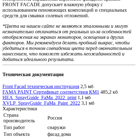
FRONT FACADE допускает влажную уборку с
использованием пеномоющих композиций и специальных
средств для смывки солевых отложений.
*Цвета на нашем сайте не являются эталонными и могут
незначительно отличаться от реальных из-за особенностей
отображения на экранах мониторов, освещения и других
факторов. Мы рекомендуем делать пробный выкрас, чтобы
убедиться в точном совпадении цвета перед окончательным
нанесением, что поможет избежать неожиданностей и
добиться идеального результата.
Техническая документация
Front Facad техническая инструкция
2,5 мб
FAMA PAINT Сертификат соответствия КМ1
485,2 кб
HEA_SprayGuide_FaMa_2022_print
1,1 мб
XVLP_SprayGuide_FaMa_Paint_2022
3,1 мб
Характеристики
Страна
Россия
производитель
Тип работ
снаружи
Тип объекта
фасад дома