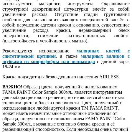
используемого малярного инструмента. Окрашивание
структурной декоративной штукатурки влечёт за собой
увеличение расхода. Отсутствие стадии грунтования
особенно для сильно впитывающих поверхностей влечёт за
собой: нарушение адгезии краски к основанию, существенное
увеличение расхода краски, неравномерный блеск
поверхности, снижение эксплуатационных свойств
(влагостойкость и устойчивость к мытью).
Рекомендуется использование
малярных кистей с
синтетической щетиной
, а также
малярных валиков с
шубками из микрофибры или полиамида
с длиной ворса
18-24 мм.
Краска подходит для безвоздушного нанесения AIRLESS.
ВАЖНО!
Образец цвета, полученный с использованием
FAMA PAINT Color Sample 300мл., является инструментом
для выбора цветового решения, но не является абсолютным
эталоном цвета и блеска поверхности. Цвет, полученный с
использованием любой другой краски ТМ FAMA PAINT,
может иметь незначительные оттеночные отклонения от
образца, полученного с использованием FAMA PAINT Color
Sample 300мл., вызванные степенью блеска краски и её
разбеливающей способностью. Если необходим очень точный