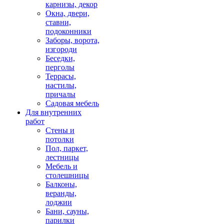
карнизы, декор
Окна, двери,
ставни,
подоконники
Заборы, ворота,
изгороди
Беседки,
перголы
Террасы,
настилы,
причалы
Садовая мебель
Для внутренних
работ
Стены и
потолки
Пол, паркет,
лестницы
Мебель и
столешницы
Балконы,
веранды,
лоджии
Бани, сауны,
парилки