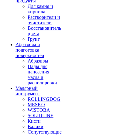
продукты
Для камня и
кирпича
Растворители и
очистители
Восстановитель
цвета
Грунт
Абразивы и
подготовка
поверхностей
Абразивы
Пады для
нанесения
масла и
располировки
Малярный
инструмент
ROLLINGDOG
MESKO
WISTOBA
SOLIDLINE
Кисти
Валики
Сопутствующие