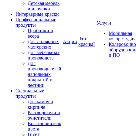
Детская мебель
и игрушки
Интерьерные краски
Профессиональные
Услуги
продукты
Пробники и
Мобильная
веера
Что
колор студия
Для столярных
Акции
красим?
Колеровочно
мастерских
оборудовани
Для мебельных
и ПО
производств
Для
производителей
напольных
покрытий и
лестниц
Специальные
продукты
Для камня и
кирпича
Растворители и
очистители
Восстановитель
цвета
Грунт