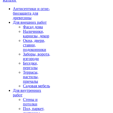
Каталог
Антисептики и огне-
биозащита для
древесины
Для внешних работ
Фасад дома
Наличники,
карнизы, декор
Окна, двери,
ставни,
подоконники
Заборы, ворота,
изгороди
Беседки,
перголы
Террасы,
настилы,
причалы
Садовая мебель
Для внутренних
работ
Стены и
потолки
Пол, паркет,