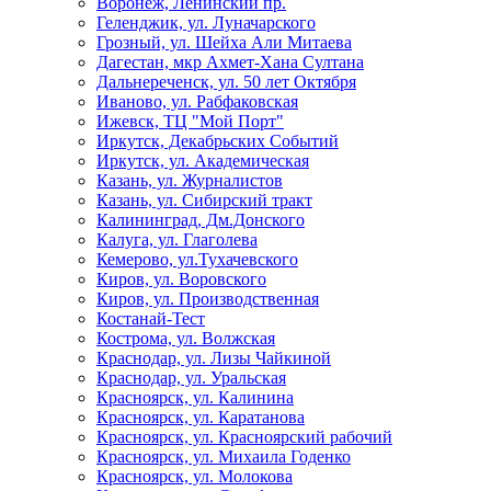
Воронеж, Ленинский пр.
Геленджик, ул. Луначарского
Грозный, ул. Шейха Али Митаева
Дагестан, мкр Ахмет-Хана Султана
Дальнереченск, ул. 50 лет Октября
Иваново, ул. Рабфаковская
Ижевск, ТЦ "Мой Порт"
Иркутск, Декабрьских Событий
Иркутск, ул. Академическая
Казань, ул. Журналистов
Казань, ул. Сибирский тракт
Калининград, Дм.Донского
Калуга, ул. Глаголева
Кемерово, ул.Тухачевского
Киров, ул. Воровского
Киров, ул. Производственная
Костанай-Тест
Кострома, ул. Волжская
Краснодар, ул. Лизы Чайкиной
Краснодар, ул. Уральская
Красноярск, ул. Калинина
Красноярск, ул. Каратанова
Красноярск, ул. Красноярский рабочий
Красноярск, ул. Михаила Годенко
Красноярск, ул. Молокова