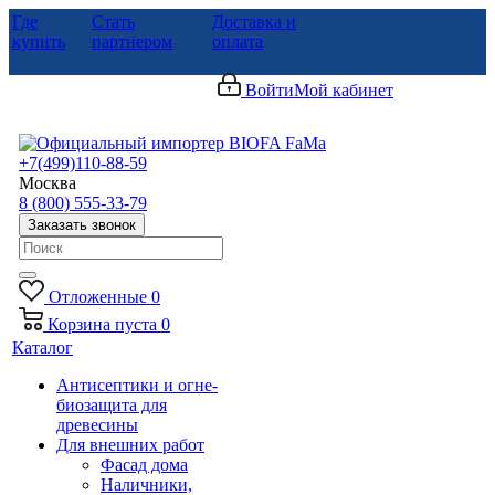
Где
Стать
Доставка и
купить
партнером
оплата
Войти
Мой кабинет
+7(499)110-88-59
Москва
8 (800) 555-33-79
Заказать звонок
Отложенные
0
Корзина
пуста
0
Каталог
Антисептики и огне-
биозащита для
древесины
Для внешних работ
Фасад дома
Наличники,