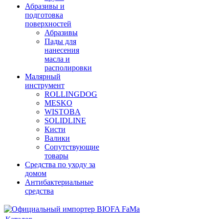
Абразивы и
подготовка
поверхностей
Абразивы
Пады для
нанесения
масла и
располировки
Малярный
инструмент
ROLLINGDOG
MESKO
WISTOBA
SOLIDLINE
Кисти
Валики
Сопутствующие
товары
Средства по уходу за
домом
Антибактериальные
средства