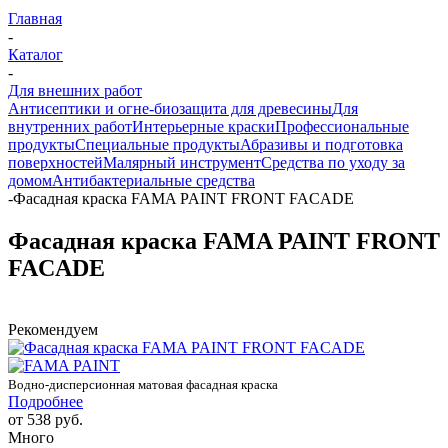
Главная
-
Каталог
-
Для внешних работ
Антисептики и огне-биозащита для древесины
Для
внутренних работ
Интерьерные краски
Профессиональные
продукты
Специальные продукты
Абразивы и подготовка
поверхностей
Малярный инструмент
Средства по уходу за
домом
Антибактериальные средства
-
Фасадная краска FAMA PAINT FRONT FACADE
Фасадная краска FAMA PAINT FRONT
FACADE
Рекомендуем
Водно-дисперсионная матовая фасадная краска
Подробнее
от
538 руб.
Много