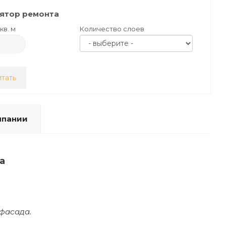
ятор ремонта
кв. м
Количество слоев
тать
мпании
а
фасада.