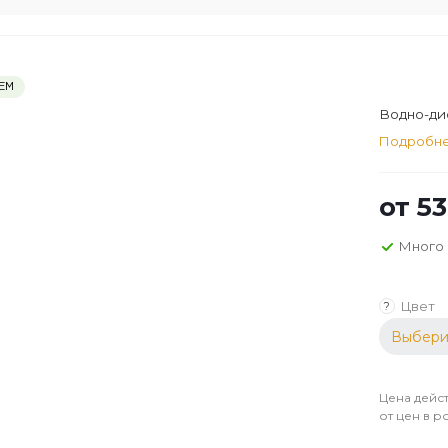
ЕМ
Водно-ди
Подробн
от
53
Много
Цвет
?
Выбери
Цена дейст
от цен в р