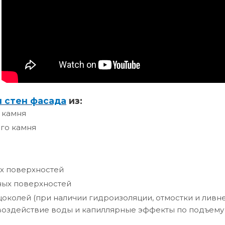
и стен фасада
из:
 камня
го камня
х поверхностей
ных поверхностей
цоколей (при наличии гидроизоляции, отмостки и лив
воздействие воды и капиллярные эффекты по подъему 