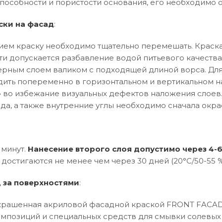
особности и пористости основания, его необходимо 
ски на фасад
:
ем краску необходимо тщательно перемешать. Краска
ти допускается разбавление водой питьевого качества
рным слоем валиком с подходящей длиной ворса. Дл
ить попеременно в горизонтальном и вертикальном 
ла» во избежание визуальных дефектов наложения слое
да, а также внутренние углы необходимо сначала окрас
 минут.
Нанесение второго слоя допустимо через 4-6
достигаются не менее чем через 30 дней (20°C/50-55 % 
д за поверхностями
:
крашенная акриловой фасадной краской FRONT FACAD
позиций и специальных средств для смывки солевых