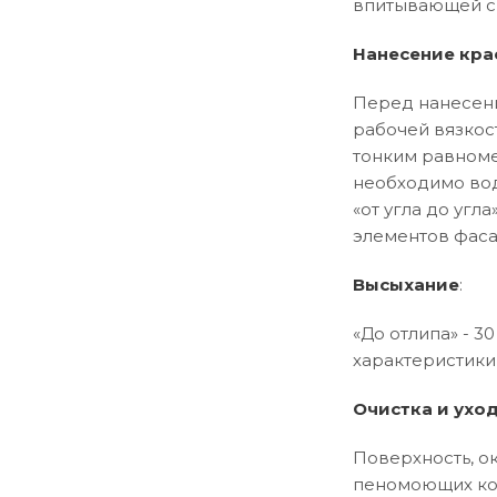
впитывающей сп
Нанесение кра
Перед нанесени
рабочей вязкос
тонким равноме
необходимо вод
«от угла до уг
элементов фаса
Высыхание
:
«До отлипа» - 30
характеристики 
Очистка и ухо
Поверхность, о
пеномоющих ком