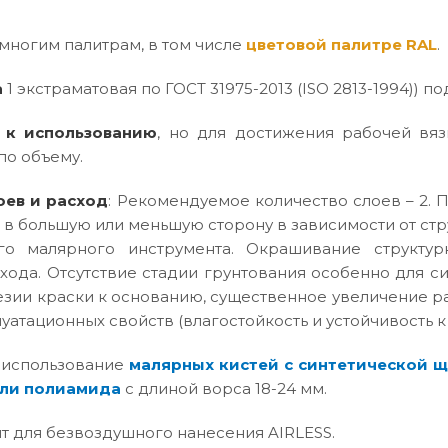
многим палитрам, в том числе
цветовой палитре RAL
.
а
1 экстраматовая по ГОСТ 31975-2013 (ISO 2813-1994)) под
 к использованию
, но для достижения рабочей вяз
по объему.
оев и расход
: Рекомендуемое количество слоев – 2. П
 в большую или меньшую сторону в зависимости от ст
го малярного инструмента. Окрашивание структур
хода. Отсутствие стадии грунтования особенно для с
зии краски к основанию, существенное увеличение р
атационных свойств (влагостойкость и устойчивость к
 использование
малярных кистей с синтетической 
ли полиамида
с длиной ворса 18-24 мм.
т для безвоздушного нанесения AIRLESS.