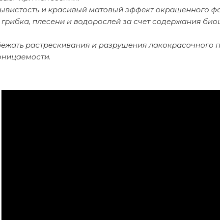
ывистость и красивый матовый эффект окрашенного ф
 грибка, плесени и водорослей за счет содержания би
бежать растрескивания и разрушения лакокрасочного п
оницаемости.