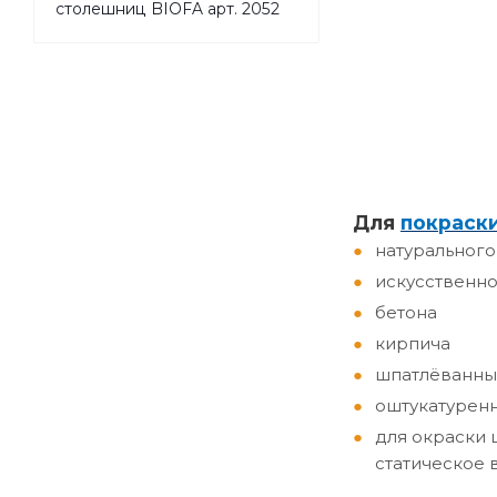
столешниц BIOFA арт. 2052
Д
ля
покраск
натурального
искусственно
бетона
кирпича
шпатлёванны
оштукатурен
для окраски 
статическое 