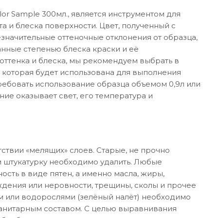
or Sample 300мл., является инструментом для
а и блеска поверхности. Цвет, полученный с
значительные оттеночные отклонения от образца,
анные степенью блеска краски и её
ттенка и блеска, мы рекомендуем выбрать в
 которая будет использована для выполнения
требовать использование образца объемом 0,9л или
ние оказывает свет, его температура и
ствии «мелящих» слоев. Старые, не прочно
 штукатурку необходимо удалить. Любые
ость в виде пятен, а именно масла, жиры,
дения или неровности, трещины, сколы и прочее
м или водорослями (зелёный налёт) необходимо
санитарным составом. С целью выравнивания