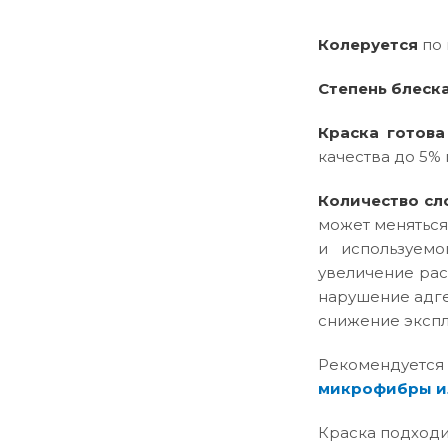
Колеруется
по 
Степень блеск
Краска готова
качества до 5% 
Количество сл
может меняться
и используемо
увеличение рас
нарушение адге
снижение эксплу
Рекомендуется
микрофибры и
Краска подходи