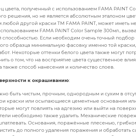
 цвета, полученный с использованием FAMA PAINT Col
го решения, но не является абсолютным эталоном цвет
 любой другой краски ТМ FAMA PAINT, может иметь не
использованием FAMA PAINT Color Sample 300мл., вызв
способностью. Если необходим очень точный подбор о
вого образца минимальную фасовку именно той краски,
абот. Некоторые оттенки белого цвета также могут по
нить о том, что на восприятие цвета существенное влия
а также способ нанесения и количество слоев.
верхности к окрашиванию
:
но быть чистым, прочным, однородным и сухим в отсут
и краски или осыпающиеся цементные основания или
торые могут повлиять на адгезию или выйти на поверхн
тели необходимо также удалить. Механические повреж
патлевать. Основания, поражённые плесенью, грибко
истить до полного удаления поражения и обработать 