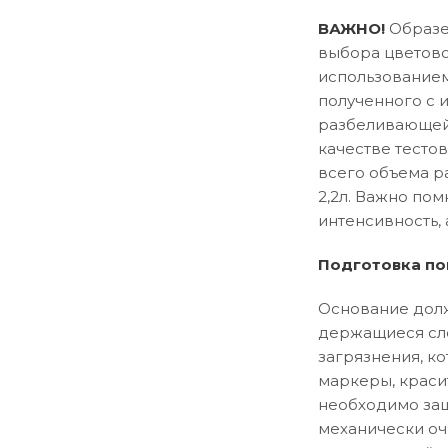
ВАЖНО!
Образец
выбора цветово
использованием
полученного с 
разбеливающей 
качестве тесто
всего объема р
2,2л. Важно пом
интенсивность, 
Подготовка по
Основание долж
держащиеся сло
загрязнения, ко
маркеры, краси
необходимо заш
механически оч