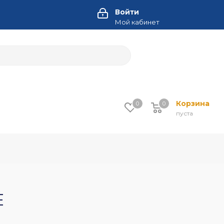
Войти
Мой кабинет
Корзина
0
0
пуста
E