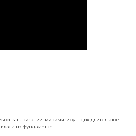
невой канализации, минимизирующих длительное
влаги из фундамента).