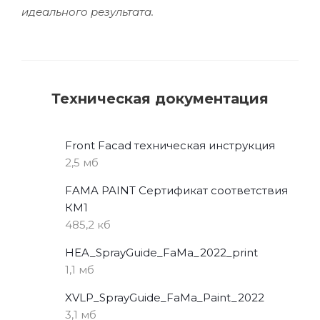
идеального результата.
Техническая документация
Front Facad техническая инструкция
2,5 мб
FAMA PAINT Сертификат соответствия
КМ1
485,2 кб
HEA_SprayGuide_FaMa_2022_print
1,1 мб
XVLP_SprayGuide_FaMa_Paint_2022
3,1 мб