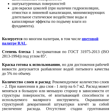
оштукатуренных поверхностей
для окраски цоколей (при наличии гидроизоляции,
отмостки и ливневой канализации, минимизирующих
длительное статическое воздействие воды и
капиллярные эффекты по подъему влаги из
фундамента).
Колеруется
по многим палитрам, в том числе
цветовой
палитре RAL
.
Степень блеска
1 экстраматовая по ГОСТ 31975-2013 (ISO
2813-1994)) под углом 85°.
Краска готова к использованию
, но для достижения рабочей
вязкости допускается разбавление водой питьевого качества
до 5% по объему.
Количество слоев и расход
: Рекомендуемое количество слоев
– 2. При нанесении в два слоя - 1 литр на 6-7 м2. Расход может
меняться в большую или меньшую сторону в зависимости от
структуры поверхности, её впитывающей способности и
используемого малярного инструмента. Окрашивание
структурной декоративной штукатурки влечёт за собой
увеличение расхода. Отсутствие стадии грунтования