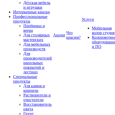
Детская мебель
и игрушки
Интерьерные краски
Профессиональные
Услуги
продукты
Пробники и
Мобильная
веера
Что
колор студия
Для столярных
Акции
красим?
Колеровочно
мастерских
оборудовани
Для мебельных
и ПО
производств
Для
производителей
напольных
покрытий и
лестниц
Специальные
продукты
Для камня и
кирпича
Растворители и
очистители
Восстановитель
цвета
Грунт