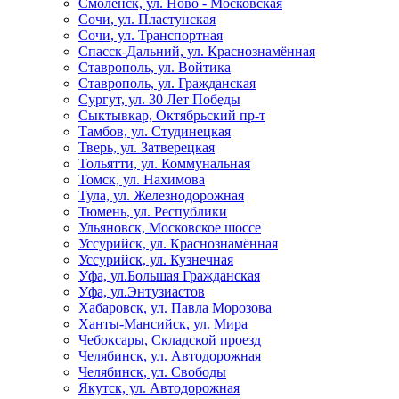
Смоленск, ул. Ново - Московская
Сочи, ул. Пластунская
Сочи, ул. Транспортная
Спасск-Дальний, ул. Краснознамённая
Ставрополь, ул. Войтика
Ставрополь, ул. Гражданская
Сургут, ул. 30 Лет Победы
Сыктывкар, Октябрьский пр-т
Тамбов, ул. Студинецкая
Тверь, ул. Затверецкая
Тольятти, ул. Коммунальная
Томск, ул. Нахимова
Тула, ул. Железнодорожная
Тюмень, ул. Республики
Ульяновск, Московское шоссе
Уссурийск, ул. Краснознамённая
Уссурийск, ул. Кузнечная
Уфа, ул.Большая Гражданская
Уфа, ул.Энтузиастов
Хабаровск, ул. Павла Морозова
Ханты-Мансийск, ул. Мира
Чебоксары, Складской проезд
Челябинск, ул. Автодорожная
Челябинск, ул. Свободы
Якутск, ул. Автодорожная