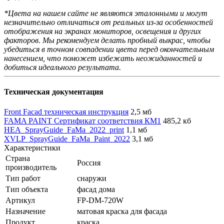
*Цвета на нашем сайте не являются эталонными и могут
незначительно отличаться от реальных из-за особенностей
отображения на экранах мониторов, освещения и других
факторов. Мы рекомендуем делать пробный выкрас, чтобы
убедиться в точном совпадении цвета перед окончательным
нанесением, что поможет избежать неожиданностей и
добиться идеального результата.
Техническая документация
Front Facad техническая инструкция
2,5 мб
FAMA PAINT Сертификат соответствия КМ1
485,2 кб
HEA_SprayGuide_FaMa_2022_print
1,1 мб
XVLP_SprayGuide_FaMa_Paint_2022
3,1 мб
Характеристики
Страна
Россия
производитель
Тип работ
снаружи
Тип объекта
фасад дома
Артикул
FP-DM-720W
Назначение
матовая краска для фасада
Продукт
краска