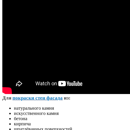
Д
ля
покраски стен фасада
из:
натурального камня
искусственного камня
бетона
кирпича
шпатлёванных поверхностей