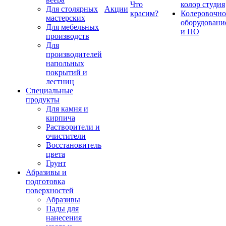
Что
колор студия
Для столярных
Акции
красим?
Колеровочно
мастерских
оборудовани
Для мебельных
и ПО
производств
Для
производителей
напольных
покрытий и
лестниц
Специальные
продукты
Для камня и
кирпича
Растворители и
очистители
Восстановитель
цвета
Грунт
Абразивы и
подготовка
поверхностей
Абразивы
Пады для
нанесения