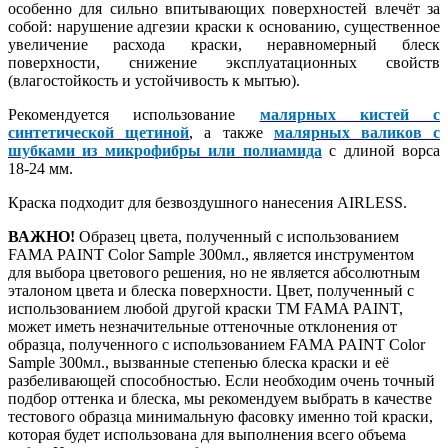
особенно для сильно впитывающих поверхностей влечёт за
собой: нарушение адгезии краски к основанию, существенное
увеличение расхода краски, неравномерный блеск
поверхности, снижение эксплуатационных свойств
(влагостойкость и устойчивость к мытью).
Рекомендуется использование
малярных кистей с
синтетической щетиной
, а также
малярных валиков с
шубками из микрофибры или полиамида
с длиной ворса
18-24 мм.
Краска подходит для безвоздушного нанесения AIRLESS.
ВАЖНО!
Образец цвета, полученный с использованием
FAMA PAINT Color Sample 300мл., является инструментом
для выбора цветового решения, но не является абсолютным
эталоном цвета и блеска поверхности. Цвет, полученный с
использованием любой другой краски ТМ FAMA PAINT,
может иметь незначительные оттеночные отклонения от
образца, полученного с использованием FAMA PAINT Color
Sample 300мл., вызванные степенью блеска краски и её
разбеливающей способностью. Если необходим очень точный
подбор оттенка и блеска, мы рекомендуем выбрать в качестве
тестового образца минимальную фасовку именно той краски,
которая будет использована для выполнения всего объема