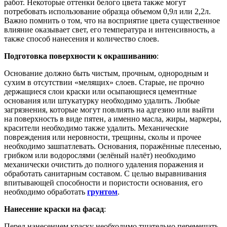
работ. Некоторые оттенки белого цвета также могут
потребовать использование образца объемом 0,9л или 2,2л.
Важно помнить о том, что на восприятие цвета существенное
влияние оказывает свет, его температура и интенсивность, а
также способ нанесения и количество слоев.
Подготовка поверхности к окрашиванию
:
Основание должно быть чистым, прочным, однородным и
сухим в отсутствии «мелящих» слоев. Старые, не прочно
держащиеся слои краски или осыпающиеся цементные
основания или штукатурку необходимо удалить. Любые
загрязнения, которые могут повлиять на адгезию или выйти
на поверхность в виде пятен, а именно масла, жиры, маркеры,
красители необходимо также удалить. Механические
повреждения или неровности, трещины, сколы и прочее
необходимо зашпатлевать. Основания, поражённые плесенью,
грибком или водорослями (зелёный налёт) необходимо
механически очистить до полного удаления поражения и
обработать санитарным составом. С целью выравнивания
впитывающей способности и пористости основания, его
необходимо обработать
грунтом
.
Нанесение краски на фасад
:
Перед нанесением краску необходимо тщательно перемешать.