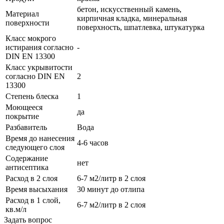
бетон, искусственный камень,
Материал
кирпичная кладка, минеральная
поверхности
поверхность, шпатлевка, штукатурка
Класс мокрого
истирания согласно
-
DIN EN 13300
Класс укрывитости
согласно DIN EN
2
13300
Степень блеска
1
Моющееся
да
покрытие
Разбавитель
Вода
Время до нанесения
4-6 часов
следующего слоя
Содержание
нет
антисептика
Расход в 2 слоя
6-7 м2/литр в 2 слоя
Время высыхания
30 минут до отлипа
Расход в 1 слой,
6-7 м2/литр в 2 слоя
кв.м/л
Задать вопрос