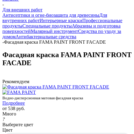
-
Для внешних работ
Антисептики и огне-биозащита для древесины
Для
внутренних работ
Интерьерные краски
Профессиональные
продукты
Специальные продукты
Абразивы и подготовка
поверхностей
Малярный инструмент
Средства по уходу за
домом
Антибактериальные средства
-
Фасадная краска FAMA PAINT FRONT FACADE
Фасадная краска FAMA PAINT FRONT
FACADE
Рекомендуем
Водно-дисперсионная матовая фасадная краска
Подробнее
от
538 руб.
Много
?
Выберите цвет
Цвет