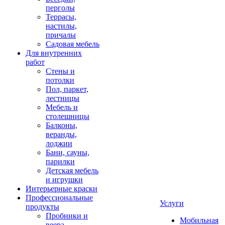
перголы
Террасы,
настилы,
причалы
Садовая мебель
Для внутренних
работ
Стены и
потолки
Пол, паркет,
лестницы
Мебель и
столешницы
Балконы,
веранды,
лоджии
Бани, сауны,
парилки
Детская мебель
и игрушки
Интерьерные краски
Профессиональные
Услуги
продукты
Пробники и
Мобильная
веера