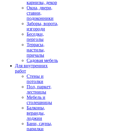
карнизы, декор
Окна, двери,
ставни,
подоконники
Заборы, ворота,
изгороди
Беседки,
перголы
Террасы,
настилы,
причалы
Садовая мебель
Для внутренних
работ
Стены и
потолки
Пол, паркет,
лестницы
Мебель и
столешницы
Балконы,
веранды,
лоджии
Бани, сауны,
парилки