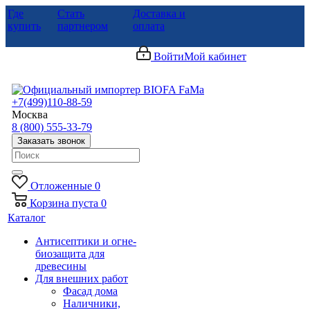
Где
Стать
Доставка и
купить
партнером
оплата
Войти
Мой кабинет
+7(499)110-88-59
Москва
8 (800) 555-33-79
Заказать звонок
Отложенные
0
Корзина
пуста
0
Каталог
Антисептики и огне-
биозащита для
древесины
Для внешних работ
Фасад дома
Наличники,