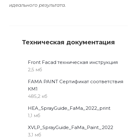
идеального результата.
Техническая документация
Front Facad техническая инструкция
2,5 мб
FAMA PAINT Сертификат соответствия
КМ1
485,2 кб
HEA_SprayGuide_FaMa_2022_print
1,1 мб
XVLP_SprayGuide_FaMa_Paint_2022
3,1 мб