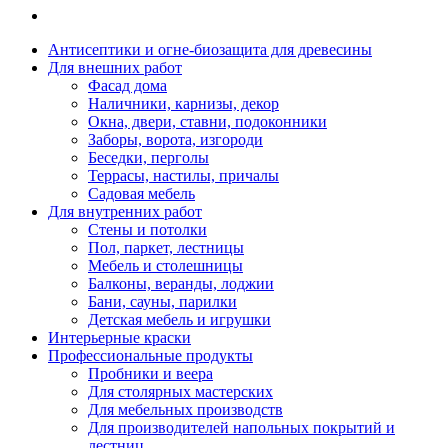
Антисептики и огне-биозащита для древесины
Для внешних работ
Фасад дома
Наличники, карнизы, декор
Окна, двери, ставни, подоконники
Заборы, ворота, изгороди
Беседки, перголы
Террасы, настилы, причалы
Садовая мебель
Для внутренних работ
Стены и потолки
Пол, паркет, лестницы
Мебель и столешницы
Балконы, веранды, лоджии
Бани, сауны, парилки
Детская мебель и игрушки
Интерьерные краски
Профессиональные продукты
Пробники и веера
Для столярных мастерских
Для мебельных производств
Для производителей напольных покрытий и
лестниц