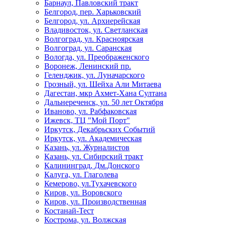
Барнаул, Павловский тракт
Белгород, пер. Харьковский
Белгород, ул. Архиерейская
Владивосток, ул. Светланская
Волгоград, ул. Красноярская
Волгоград, ул. Саранская
Вологда, ул. Преображенского
Воронеж, Ленинский пр.
Геленджик, ул. Луначарского
Грозный, ул. Шейха Али Митаева
Дагестан, мкр Ахмет-Хана Султана
Дальнереченск, ул. 50 лет Октября
Иваново, ул. Рабфаковская
Ижевск, ТЦ "Мой Порт"
Иркутск, Декабрьских Событий
Иркутск, ул. Академическая
Казань, ул. Журналистов
Казань, ул. Сибирский тракт
Калининград, Дм.Донского
Калуга, ул. Глаголева
Кемерово, ул.Тухачевского
Киров, ул. Воровского
Киров, ул. Производственная
Костанай-Тест
Кострома, ул. Волжская