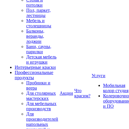
потолки
Пол, паркет,
лестницы
Мебель и
столешницы
Балконы,
веранды,
лоджии
Бани, сауны,
парилки
Детская мебель
и игрушки
Интерьерные краски
Профессиональные
Услуги
продукты
Пробники и
Мобильная
веера
Что
колор студия
Для столярных
Акции
красим?
Колеровочно
мастерских
оборудовани
Для мебельных
и ПО
производств
Для
производителей
напольных