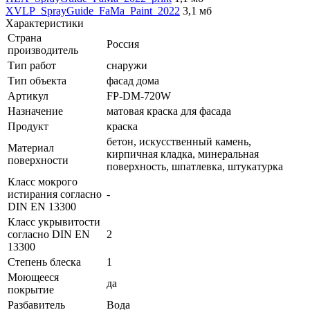
XVLP_SprayGuide_FaMa_Paint_2022
3,1 мб
Характеристики
Страна
Россия
производитель
Тип работ
снаружи
Тип объекта
фасад дома
Артикул
FP-DM-720W
Назначение
матовая краска для фасада
Продукт
краска
бетон, искусственный камень,
Материал
кирпичная кладка, минеральная
поверхности
поверхность, шпатлевка, штукатурка
Класс мокрого
истирания согласно
-
DIN EN 13300
Класс укрывитости
согласно DIN EN
2
13300
Степень блеска
1
Моющееся
да
покрытие
Разбавитель
Вода