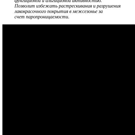
фунгицидной и альгицидной активностью.
Позволит избежать растрескивания и разрушения
лакокрасочного покрытия в межсезонье за
счет паропроницаемости.