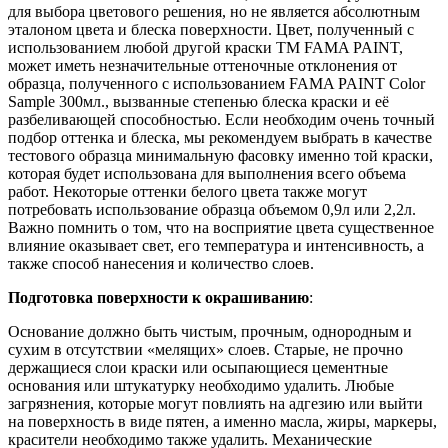
для выбора цветового решения, но не является абсолютным
эталоном цвета и блеска поверхности. Цвет, полученный с
использованием любой другой краски ТМ FAMA PAINT,
может иметь незначительные оттеночные отклонения от
образца, полученного с использованием FAMA PAINT Color
Sample 300мл., вызванные степенью блеска краски и её
разбеливающей способностью. Если необходим очень точный
подбор оттенка и блеска, мы рекомендуем выбрать в качестве
тестового образца минимальную фасовку именно той краски,
которая будет использована для выполнения всего объема
работ. Некоторые оттенки белого цвета также могут
потребовать использование образца объемом 0,9л или 2,2л.
Важно помнить о том, что на восприятие цвета существенное
влияние оказывает свет, его температура и интенсивность, а
также способ нанесения и количество слоев.
Подготовка поверхности к окрашиванию
:
Основание должно быть чистым, прочным, однородным и
сухим в отсутствии «мелящих» слоев. Старые, не прочно
держащиеся слои краски или осыпающиеся цементные
основания или штукатурку необходимо удалить. Любые
загрязнения, которые могут повлиять на адгезию или выйти
на поверхность в виде пятен, а именно масла, жиры, маркеры,
красители необходимо также удалить. Механические