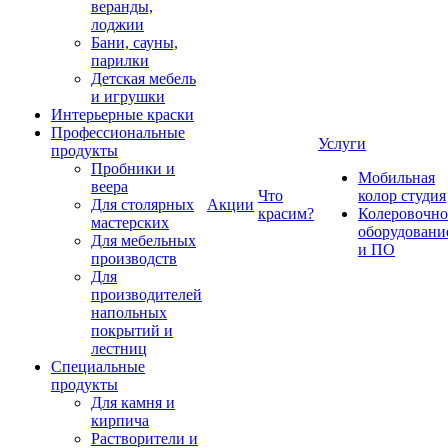
веранды,
лоджии
Бани, сауны,
парилки
Детская мебель
и игрушки
Интерьерные краски
Профессиональные
Услуги
продукты
Пробники и
Мобильная
веера
Что
колор студия
Для столярных
Акции
красим?
Колеровочно
мастерских
оборудовани
Для мебельных
и ПО
производств
Для
производителей
напольных
покрытий и
лестниц
Специальные
продукты
Для камня и
кирпича
Растворители и