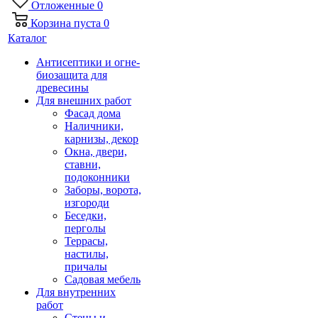
Отложенные
0
Корзина
пуста
0
Каталог
Антисептики и огне-
биозащита для
древесины
Для внешних работ
Фасад дома
Наличники,
карнизы, декор
Окна, двери,
ставни,
подоконники
Заборы, ворота,
изгороди
Беседки,
перголы
Террасы,
настилы,
причалы
Садовая мебель
Для внутренних
работ
Стены и