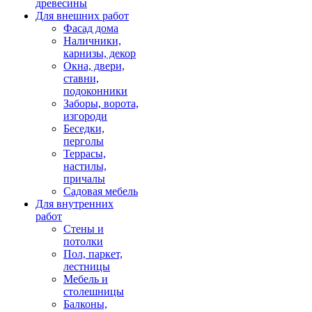
древесины
Для внешних работ
Фасад дома
Наличники,
карнизы, декор
Окна, двери,
ставни,
подоконники
Заборы, ворота,
изгороди
Беседки,
перголы
Террасы,
настилы,
причалы
Садовая мебель
Для внутренних
работ
Стены и
потолки
Пол, паркет,
лестницы
Мебель и
столешницы
Балконы,