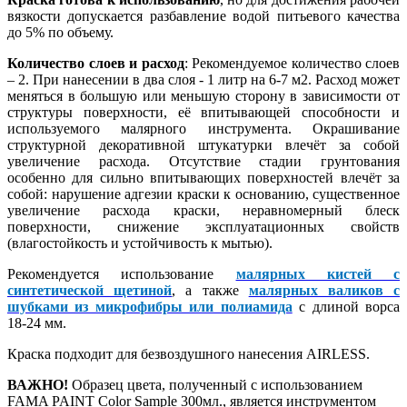
вязкости допускается разбавление водой питьевого качества
до 5% по объему.
Количество слоев и расход
: Рекомендуемое количество слоев
– 2. При нанесении в два слоя - 1 литр на 6-7 м2. Расход может
меняться в большую или меньшую сторону в зависимости от
структуры поверхности, её впитывающей способности и
используемого малярного инструмента. Окрашивание
структурной декоративной штукатурки влечёт за собой
увеличение расхода. Отсутствие стадии грунтования
особенно для сильно впитывающих поверхностей влечёт за
собой: нарушение адгезии краски к основанию, существенное
увеличение расхода краски, неравномерный блеск
поверхности, снижение эксплуатационных свойств
(влагостойкость и устойчивость к мытью).
Рекомендуется использование
малярных кистей с
синтетической щетиной
, а также
малярных валиков с
шубками из микрофибры или полиамида
с длиной ворса
18-24 мм.
Краска подходит для безвоздушного нанесения AIRLESS.
ВАЖНО!
Образец цвета, полученный с использованием
FAMA PAINT Color Sample 300мл., является инструментом