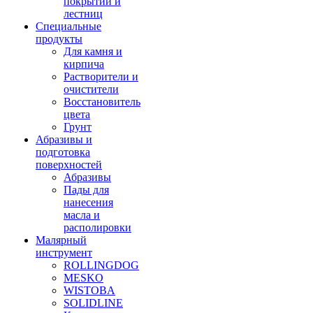
покрытий и
лестниц
Специальные
продукты
Для камня и
кирпича
Растворители и
очистители
Восстановитель
цвета
Грунт
Абразивы и
подготовка
поверхностей
Абразивы
Пады для
нанесения
масла и
располировки
Малярный
инструмент
ROLLINGDOG
MESKO
WISTOBA
SOLIDLINE