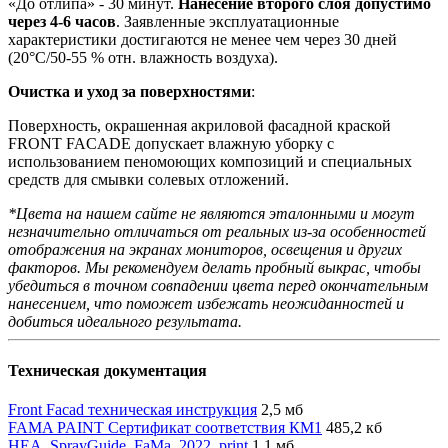
«До отлипа» - 30 минут.
Нанесение второго слоя допустимо
через 4-6 часов
. Заявленные эксплуатационные
характеристики достигаются не менее чем через 30 дней
(20°C/50-55 % отн. влажность воздуха).
Очистка и уход за поверхностями
:
Поверхность, окрашенная акриловой фасадной краской
FRONT FACADE допускает влажную уборку с
использованием пеномоющих композиций и специальных
средств для смывки солевых отложений.
*Цвета на нашем сайте не являются эталонными и могут
незначительно отличаться от реальных из-за особенностей
отображения на экранах мониторов, освещения и других
факторов. Мы рекомендуем делать пробный выкрас, чтобы
убедиться в точном совпадении цвета перед окончательным
нанесением, что поможет избежать неожиданностей и
добиться идеального результата.
Техническая документация
Front Facad техническая инструкция
2,5 мб
FAMA PAINT Сертификат соответствия КМ1
485,2 кб
HEA_SprayGuide_FaMa_2022_print
1,1 мб