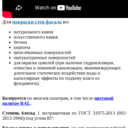
Д
ля
покраски стен фасада
из:
натурального камня
искусственного камня
бетона
кирпича
шпатлёванных поверхностей
оштукатуренных поверхностей
для окраски цоколей (при наличии гидроизоляции,
отмостки и ливневой канализации, минимизирующих
длительное статическое воздействие воды и
капиллярные эффекты по подъему влаги из
фундамента).
Колеруется
по многим палитрам, в том числе
цветовой
палитре RAL
.
Степень блеска
1 экстраматовая по ГОСТ 31975-2013 (ISO
2813-1994)) под углом 85°.
Краска готова к использованию
, но для достижения рабочей