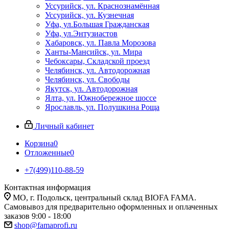
Уссурийск, ул. Краснознамённая
Уссурийск, ул. Кузнечная
Уфа, ул.Большая Гражданская
Уфа, ул.Энтузиастов
Хабаровск, ул. Павла Морозова
Ханты-Мансийск, ул. Мира
Чебоксары, Складской проезд
Челябинск, ул. Автодорожная
Челябинск, ул. Свободы
Якутск, ул. Автодорожная
Ялта, ул. Южнобережное шоссе
Ярославль, ул. Полушкина Роща
Личный кабинет
Корзина
0
Отложенные
0
+7(499)110-88-59
Контактная информация
МО, г. Подольск, центральный склад BIOFA FAMA.
Самовывоз для предварительно оформленных и оплаченных
заказов 9:00 - 18:00
shop@famaprofi.ru