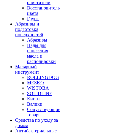
очистители
Восстановитель
цвета
Грунт
Абразивы и
подготовка
поверхностей
Абразивы
Пады для
нанесения
масла и
располировки
Малярный
инструмент
ROLLINGDOG
MESKO
WISTOBA
SOLIDLINE
Кисти
Валики
Сопутствующие
товары
Средства по уходу за
домом
Антибактериальные