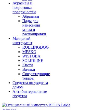
Абразивы и
подготовка
поверхностей
Абразивы
Пады для
нанесения
масла и
располировки
Малярный
инструмент
ROLLINGDOG
MESKO
WISTOBA
SOLIDLINE
Кисти
Валики
Сопутствующие
товары
Средства по уходу за
домом
Антибактериальные
средства