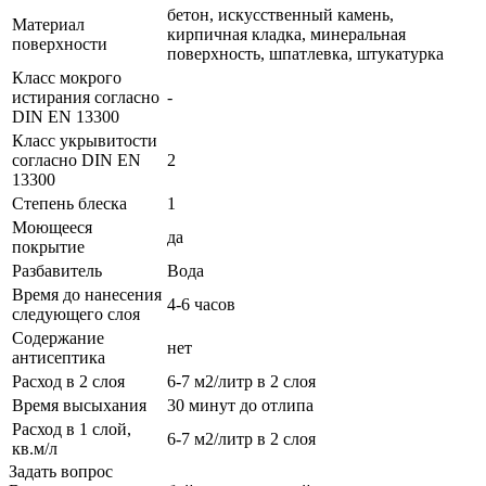
бетон, искусственный камень,
Материал
кирпичная кладка, минеральная
поверхности
поверхность, шпатлевка, штукатурка
Класс мокрого
истирания согласно
-
DIN EN 13300
Класс укрывитости
согласно DIN EN
2
13300
Степень блеска
1
Моющееся
да
покрытие
Разбавитель
Вода
Время до нанесения
4-6 часов
следующего слоя
Содержание
нет
антисептика
Расход в 2 слоя
6-7 м2/литр в 2 слоя
Время высыхания
30 минут до отлипа
Расход в 1 слой,
6-7 м2/литр в 2 слоя
кв.м/л
Задать вопрос