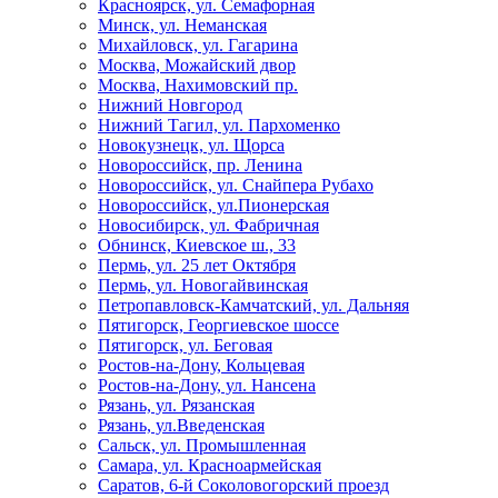
Красноярск, ул. Семафорная
Минск, ул. Неманская
Михайловск, ул. Гагарина
Москва, Можайский двор
Москва, Нахимовский пр.
Нижний Новгород
Нижний Тагил, ул. Пархоменко
Новокузнецк, ул. Щорса
Новороссийск, пр. Ленина
Новороссийск, ул. Снайпера Рубахо
Новороссийск, ул.Пионерская
Новосибирск, ул. Фабричная
Обнинск, Киевское ш., 33
Пермь, ул. 25 лет Октября
Пермь, ул. Новогайвинская
Петропавловск-Камчатский, ул. Дальняя
Пятигорск, Георгиевское шоссе
Пятигорск, ул. Беговая
Ростов-на-Дону, Кольцевая
Ростов-на-Дону, ул. Нансена
Рязань, ул. Рязанская
Рязань, ул.Введенская
Сальск, ул. Промышленная
Самара, ул. Красноармейская
Саратов, 6-й Соколовогорский проезд