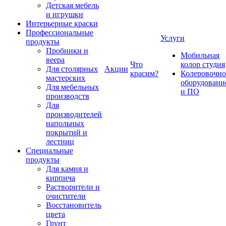
Детская мебель
и игрушки
Интерьерные краски
Профессиональные
Услуги
продукты
Пробники и
Мобильная
веера
Что
колор студия
Для столярных
Акции
красим?
Колеровочно
мастерских
оборудовани
Для мебельных
и ПО
производств
Для
производителей
напольных
покрытий и
лестниц
Специальные
продукты
Для камня и
кирпича
Растворители и
очистители
Восстановитель
цвета
Грунт