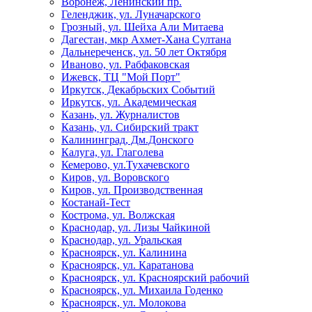
Воронеж, Ленинский пр.
Геленджик, ул. Луначарского
Грозный, ул. Шейха Али Митаева
Дагестан, мкр Ахмет-Хана Султана
Дальнереченск, ул. 50 лет Октября
Иваново, ул. Рабфаковская
Ижевск, ТЦ "Мой Порт"
Иркутск, Декабрьских Событий
Иркутск, ул. Академическая
Казань, ул. Журналистов
Казань, ул. Сибирский тракт
Калининград, Дм.Донского
Калуга, ул. Глаголева
Кемерово, ул.Тухачевского
Киров, ул. Воровского
Киров, ул. Производственная
Костанай-Тест
Кострома, ул. Волжская
Краснодар, ул. Лизы Чайкиной
Краснодар, ул. Уральская
Красноярск, ул. Калинина
Красноярск, ул. Каратанова
Красноярск, ул. Красноярский рабочий
Красноярск, ул. Михаила Годенко
Красноярск, ул. Молокова