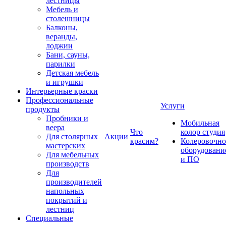
лестницы
Мебель и
столешницы
Балконы,
веранды,
лоджии
Бани, сауны,
парилки
Детская мебель
и игрушки
Интерьерные краски
Профессиональные
Услуги
продукты
Пробники и
Мобильная
веера
Что
колор студия
Для столярных
Акции
красим?
Колеровочно
мастерских
оборудовани
Для мебельных
и ПО
производств
Для
производителей
напольных
покрытий и
лестниц
Специальные