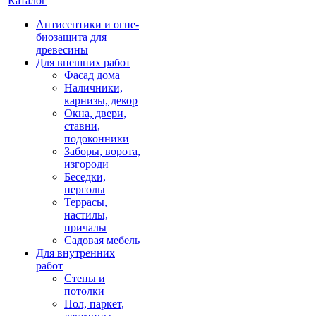
Каталог
Антисептики и огне-
биозащита для
древесины
Для внешних работ
Фасад дома
Наличники,
карнизы, декор
Окна, двери,
ставни,
подоконники
Заборы, ворота,
изгороди
Беседки,
перголы
Террасы,
настилы,
причалы
Садовая мебель
Для внутренних
работ
Стены и
потолки
Пол, паркет,