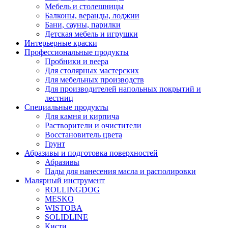
Мебель и столешницы
Балконы, веранды, лоджии
Бани, сауны, парилки
Детская мебель и игрушки
Интерьерные краски
Профессиональные продукты
Пробники и веера
Для столярных мастерских
Для мебельных производств
Для производителей напольных покрытий и
лестниц
Специальные продукты
Для камня и кирпича
Растворители и очистители
Восстановитель цвета
Грунт
Абразивы и подготовка поверхностей
Абразивы
Пады для нанесения масла и располировки
Малярный инструмент
ROLLINGDOG
MESKO
WISTOBA
SOLIDLINE
Кисти