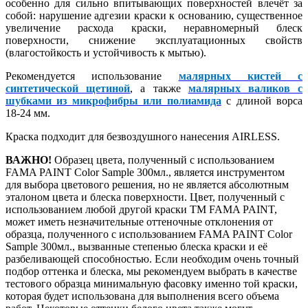
особенно для сильно впитывающих поверхностей влечёт за
собой: нарушение адгезии краски к основанию, существенное
увеличение расхода краски, неравномерный блеск
поверхности, снижение эксплуатационных свойств
(влагостойкость и устойчивость к мытью).
Рекомендуется использование
малярных кистей с
синтетической щетиной
, а также
малярных валиков с
шубками из микрофибры или полиамида
с длиной ворса
18-24 мм.
Краска подходит для безвоздушного нанесения AIRLESS.
ВАЖНО!
Образец цвета, полученный с использованием
FAMA PAINT Color Sample 300мл., является инструментом
для выбора цветового решения, но не является абсолютным
эталоном цвета и блеска поверхности. Цвет, полученный с
использованием любой другой краски ТМ FAMA PAINT,
может иметь незначительные оттеночные отклонения от
образца, полученного с использованием FAMA PAINT Color
Sample 300мл., вызванные степенью блеска краски и её
разбеливающей способностью. Если необходим очень точный
подбор оттенка и блеска, мы рекомендуем выбрать в качестве
тестового образца минимальную фасовку именно той краски,
которая будет использована для выполнения всего объема