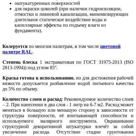
оштукатуренных поверхностей
для окраски цоколей (при наличии гидроизоляции,
отмостки и ливневой канализации, минимизирующих
длительное статическое воздействие воды и
капиллярные эффекты по подъему влаги из
фундамента).
Колеруется
по многим палитрам, в том числе
цветовой
палитре RAL
.
Степень блеска
1 экстраматовая по ГОСТ 31975-2013 (ISO
2813-1994)) под углом 85°.
Краска готова к использованию
, но для достижения рабочей
вязкости допускается разбавление водой питьевого качества
до 5% по объему.
Количество слоев и расход
: Рекомендуемое количество слоев
– 2. При нанесении в два слоя - 1 литр на 6-7 м2. Расход может
меняться в большую или меньшую сторону в зависимости от
структуры поверхности, её впитывающей способности и
используемого малярного инструмента. Окрашивание
структурной декоративной штукатурки влечёт за собой
увеличение расхода. Отсутствие стадии грунтования