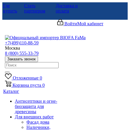
Где
Стать
Доставка и
купить
партнером
оплата
Войти
Мой кабинет
+7(499)110-88-59
Москва
8 (800) 555-33-79
Заказать звонок
Отложенные
0
Корзина
пуста
0
Каталог
Антисептики и огне-
биозащита для
древесины
Для внешних работ
Фасад дома
Наличники,