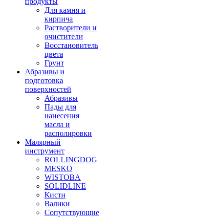
продукты
Для камня и
кирпича
Растворители и
очистители
Восстановитель
цвета
Грунт
Абразивы и
подготовка
поверхностей
Абразивы
Пады для
нанесения
масла и
располировки
Малярный
инструмент
ROLLINGDOG
MESKO
WISTOBA
SOLIDLINE
Кисти
Валики
Сопутствующие