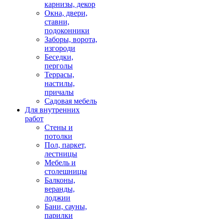
карнизы, декор
Окна, двери,
ставни,
подоконники
Заборы, ворота,
изгороди
Беседки,
перголы
Террасы,
настилы,
причалы
Садовая мебель
Для внутренних
работ
Стены и
потолки
Пол, паркет,
лестницы
Мебель и
столешницы
Балконы,
веранды,
лоджии
Бани, сауны,
парилки