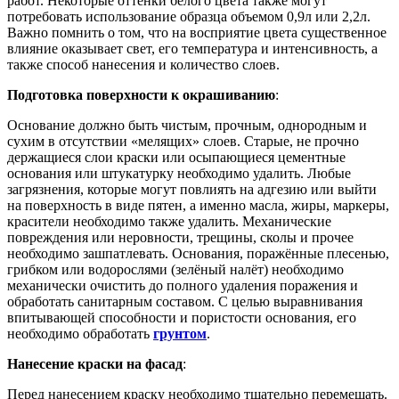
работ. Некоторые оттенки белого цвета также могут
потребовать использование образца объемом 0,9л или 2,2л.
Важно помнить о том, что на восприятие цвета существенное
влияние оказывает свет, его температура и интенсивность, а
также способ нанесения и количество слоев.
Подготовка поверхности к окрашиванию
:
Основание должно быть чистым, прочным, однородным и
сухим в отсутствии «мелящих» слоев. Старые, не прочно
держащиеся слои краски или осыпающиеся цементные
основания или штукатурку необходимо удалить. Любые
загрязнения, которые могут повлиять на адгезию или выйти
на поверхность в виде пятен, а именно масла, жиры, маркеры,
красители необходимо также удалить. Механические
повреждения или неровности, трещины, сколы и прочее
необходимо зашпатлевать. Основания, поражённые плесенью,
грибком или водорослями (зелёный налёт) необходимо
механически очистить до полного удаления поражения и
обработать санитарным составом. С целью выравнивания
впитывающей способности и пористости основания, его
необходимо обработать
грунтом
.
Нанесение краски на фасад
:
Перед нанесением краску необходимо тщательно перемешать.