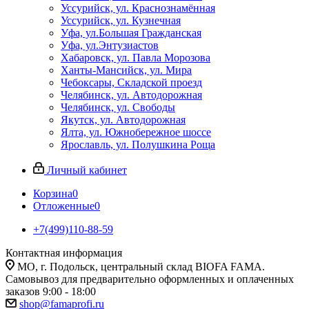
Уссурийск, ул. Краснознамённая
Уссурийск, ул. Кузнечная
Уфа, ул.Большая Гражданская
Уфа, ул.Энтузиастов
Хабаровск, ул. Павла Морозова
Ханты-Мансийск, ул. Мира
Чебоксары, Складской проезд
Челябинск, ул. Автодорожная
Челябинск, ул. Свободы
Якутск, ул. Автодорожная
Ялта, ул. Южнобережное шоссе
Ярославль, ул. Полушкина Роща
Личный кабинет
Корзина
0
Отложенные
0
+7(499)110-88-59
Контактная информация
МО, г. Подольск, центральный склад BIOFA FAMA.
Самовывоз для предварительно оформленных и оплаченных
заказов 9:00 - 18:00
shop@famaprofi.ru