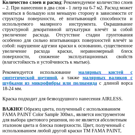
Количество слоев и расход
: Рекомендуемое количество слоев
– 2. При нанесении в два слоя - 1 литр на 6-7 м2. Расход может
меняться в большую или меньшую сторону в зависимости от
структуры поверхности, её впитывающей способности и
используемого малярного инструмента. Окрашивание
структурной декоративной штукатурки влечёт за собой
увеличение расхода. Отсутствие стадии грунтования
особенно для сильно впитывающих поверхностей влечёт за
собой: нарушение адгезии краски к основанию, существенное
увеличение расхода краски, неравномерный блеск
поверхности, снижение эксплуатационных свойств
(влагостойкость и устойчивость к мытью).
Рекомендуется использование
малярных кистей с
синтетической щетиной
, а также
малярных валиков с
шубками из микрофибры или полиамида
с длиной ворса
18-24 мм.
Краска подходит для безвоздушного нанесения AIRLESS.
ВАЖНО!
Образец цвета, полученный с использованием
FAMA PAINT Color Sample 300мл., является инструментом
для выбора цветового решения, но не является абсолютным
эталоном цвета и блеска поверхности. Цвет, полученный с
использованием любой другой краски ТМ FAMA PAINT,