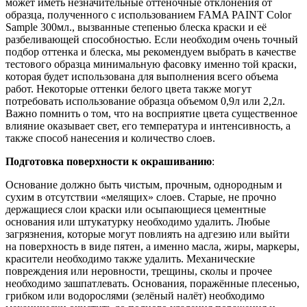
может иметь незначительные оттеночные отклонения от
образца, полученного с использованием FAMA PAINT Color
Sample 300мл., вызванные степенью блеска краски и её
разбеливающей способностью. Если необходим очень точный
подбор оттенка и блеска, мы рекомендуем выбрать в качестве
тестового образца минимальную фасовку именно той краски,
которая будет использована для выполнения всего объема
работ. Некоторые оттенки белого цвета также могут
потребовать использование образца объемом 0,9л или 2,2л.
Важно помнить о том, что на восприятие цвета существенное
влияние оказывает свет, его температура и интенсивность, а
также способ нанесения и количество слоев.
Подготовка поверхности к окрашиванию
:
Основание должно быть чистым, прочным, однородным и
сухим в отсутствии «мелящих» слоев. Старые, не прочно
держащиеся слои краски или осыпающиеся цементные
основания или штукатурку необходимо удалить. Любые
загрязнения, которые могут повлиять на адгезию или выйти
на поверхность в виде пятен, а именно масла, жиры, маркеры,
красители необходимо также удалить. Механические
повреждения или неровности, трещины, сколы и прочее
необходимо зашпатлевать. Основания, поражённые плесенью,
грибком или водорослями (зелёный налёт) необходимо