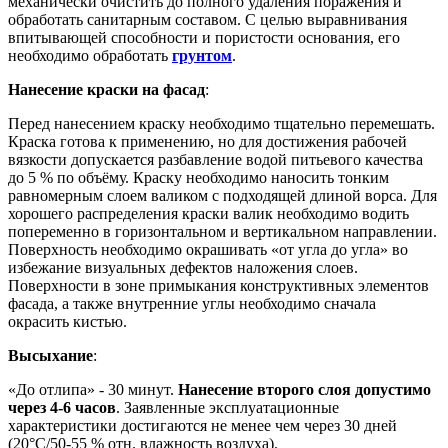
механически очистить до полного удаления поражения и
обработать санитарным составом. С целью выравнивания
впитывающей способности и пористости основания, его
необходимо обработать
грунтом
.
Нанесение краски на фасад
:
Перед нанесением краску необходимо тщательно перемешать.
Краска готова к применению, но для достижения рабочей
вязкости допускается разбавление водой питьевого качества
до 5 % по объёму. Краску необходимо наносить тонким
равномерным слоем валиком с подходящей длиной ворса. Для
хорошего распределения краски валик необходимо водить
попеременно в горизонтальном и вертикальном направлении.
Поверхность необходимо окрашивать «от угла до угла» во
избежание визуальных дефектов наложения слоев.
Поверхности в зоне примыкания конструктивных элементов
фасада, а также внутренние углы необходимо сначала
окрасить кистью.
Высыхание
:
«До отлипа» - 30 минут.
Нанесение второго слоя допустимо
через 4-6 часов
. Заявленные эксплуатационные
характеристики достигаются не менее чем через 30 дней
(20°C/50-55 % отн. влажность воздуха).