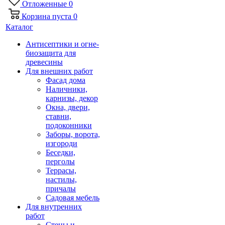
Отложенные
0
Корзина
пуста
0
Каталог
Антисептики и огне-
биозащита для
древесины
Для внешних работ
Фасад дома
Наличники,
карнизы, декор
Окна, двери,
ставни,
подоконники
Заборы, ворота,
изгороди
Беседки,
перголы
Террасы,
настилы,
причалы
Садовая мебель
Для внутренних
работ
Стены и