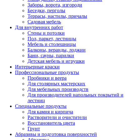
Заборы, ворота, изгороди
Беседки, перголы
Террасы, настилы, причалы
Садовая мебель
Для внутренних работ
Стены и потолки
Пол, паркет, лестницы
Мебель и столешницы
Балконы, веранды, лоджии
Бани, сауны, парилки
Детская мебель и игрушки
Интерьерные краски
Профессиональные продукты
Пробники и веера
Для столярных мастерских
Для мебельных производств
Для производителей напольных покрытий и
лестниц
Специальные продукты
Для камня и кирпича
Растворители и очистители
Восстановитель цвета
Грунт
Абразивы и подготовка поверхностей
Абразивы