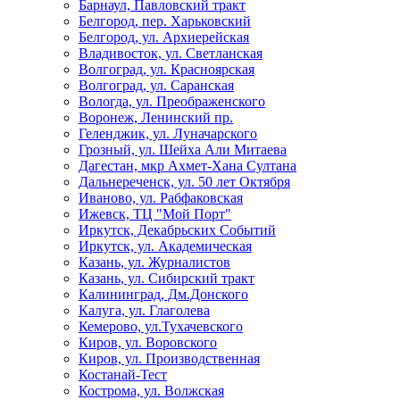
Барнаул, Павловский тракт
Белгород, пер. Харьковский
Белгород, ул. Архиерейская
Владивосток, ул. Светланская
Волгоград, ул. Красноярская
Волгоград, ул. Саранская
Вологда, ул. Преображенского
Воронеж, Ленинский пр.
Геленджик, ул. Луначарского
Грозный, ул. Шейха Али Митаева
Дагестан, мкр Ахмет-Хана Султана
Дальнереченск, ул. 50 лет Октября
Иваново, ул. Рабфаковская
Ижевск, ТЦ "Мой Порт"
Иркутск, Декабрьских Событий
Иркутск, ул. Академическая
Казань, ул. Журналистов
Казань, ул. Сибирский тракт
Калининград, Дм.Донского
Калуга, ул. Глаголева
Кемерово, ул.Тухачевского
Киров, ул. Воровского
Киров, ул. Производственная
Костанай-Тест
Кострома, ул. Волжская