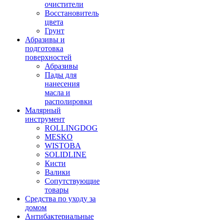
очистители
Восстановитель
цвета
Грунт
Абразивы и
подготовка
поверхностей
Абразивы
Пады для
нанесения
масла и
располировки
Малярный
инструмент
ROLLINGDOG
MESKO
WISTOBA
SOLIDLINE
Кисти
Валики
Сопутствующие
товары
Средства по уходу за
домом
Антибактериальные