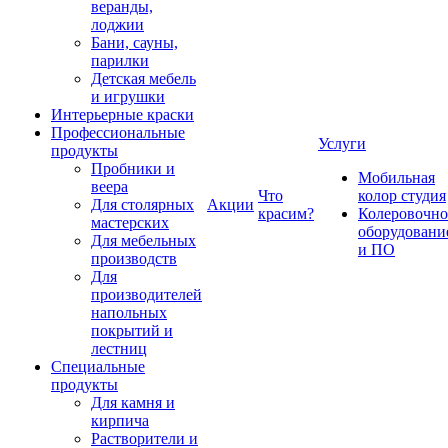
веранды,
лоджии
Бани, сауны,
парилки
Детская мебель
и игрушки
Интерьерные краски
Профессиональные
Услуги
продукты
Пробники и
Мобильная
веера
Что
колор студия
Для столярных
Акции
красим?
Колеровочно
мастерских
оборудовани
Для мебельных
и ПО
производств
Для
производителей
напольных
покрытий и
лестниц
Специальные
продукты
Для камня и
кирпича
Растворители и