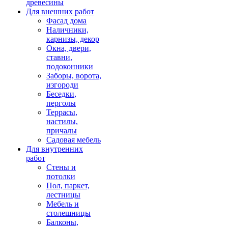
древесины
Для внешних работ
Фасад дома
Наличники,
карнизы, декор
Окна, двери,
ставни,
подоконники
Заборы, ворота,
изгороди
Беседки,
перголы
Террасы,
настилы,
причалы
Садовая мебель
Для внутренних
работ
Стены и
потолки
Пол, паркет,
лестницы
Мебель и
столешницы
Балконы,