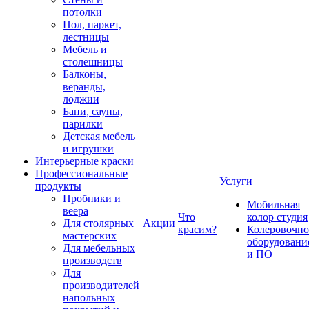
потолки
Пол, паркет,
лестницы
Мебель и
столешницы
Балконы,
веранды,
лоджии
Бани, сауны,
парилки
Детская мебель
и игрушки
Интерьерные краски
Профессиональные
Услуги
продукты
Пробники и
Мобильная
веера
Что
колор студия
Для столярных
Акции
красим?
Колеровочно
мастерских
оборудовани
Для мебельных
и ПО
производств
Для
производителей
напольных