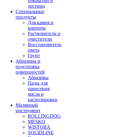
покрытий и
лестниц
Специальные
продукты
Для камня и
кирпича
Растворители и
очистители
Восстановитель
цвета
Грунт
Абразивы и
подготовка
поверхностей
Абразивы
Пады для
нанесения
масла и
располировки
Малярный
инструмент
ROLLINGDOG
MESKO
WISTOBA
SOLIDLINE