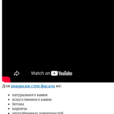
Д
ля
покраски стен фасада
из:
натурального камня
искусственного камня
бетона
кирпича
шпатлёванных поверхностей