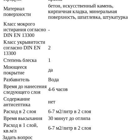
бетон, искусственный камень,
Материал
кирпичная кладка, минеральная
поверхности
поверхность, шпатлевка, штукатурка
Класс мокрого
истирания согласно
-
DIN EN 13300
Класс укрывитости
согласно DIN EN
2
13300
Степень блеска
1
Моющееся
да
покрытие
Разбавитель
Вода
Время до нанесения
4-6 часов
следующего слоя
Содержание
нет
антисептика
Расход в 2 слоя
6-7 м2/литр в 2 слоя
Время высыхания
30 минут до отлипа
Расход в 1 слой,
6-7 м2/литр в 2 слоя
кв.м/л
Задать вопрос