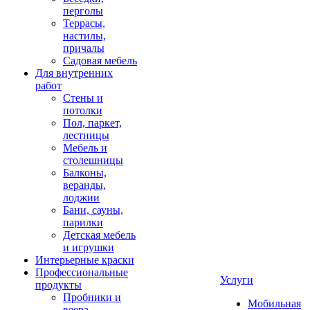
перголы
Террасы,
настилы,
причалы
Садовая мебель
Для внутренних
работ
Стены и
потолки
Пол, паркет,
лестницы
Мебель и
столешницы
Балконы,
веранды,
лоджии
Бани, сауны,
парилки
Детская мебель
и игрушки
Интерьерные краски
Профессиональные
Услуги
продукты
Пробники и
Мобильная
веера