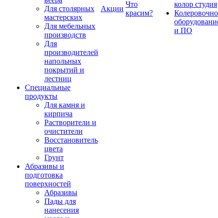
Что
колор студия
Для столярных
Акции
красим?
Колеровочно
мастерских
оборудовани
Для мебельных
и ПО
производств
Для
производителей
напольных
покрытий и
лестниц
Специальные
продукты
Для камня и
кирпича
Растворители и
очистители
Восстановитель
цвета
Грунт
Абразивы и
подготовка
поверхностей
Абразивы
Пады для
нанесения