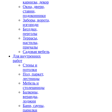
карнизы, декор
Окна, двери,
ставни,
подоконники
Заборы, ворота,
изгороди
Беседки,
перголы
Террасы,
настилы,
причалы
Садовая мебель
Для внутренних
работ
Стены и
потолки
Пол, паркет,
лестницы
Мебель и
столешницы
Балконы,
веранды,
лоджии
Бани, сауны,
парилки