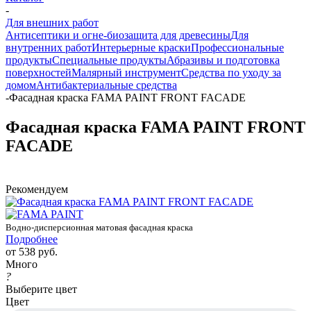
-
Для внешних работ
Антисептики и огне-биозащита для древесины
Для
внутренних работ
Интерьерные краски
Профессиональные
продукты
Специальные продукты
Абразивы и подготовка
поверхностей
Малярный инструмент
Средства по уходу за
домом
Антибактериальные средства
-
Фасадная краска FAMA PAINT FRONT FACADE
Фасадная краска FAMA PAINT FRONT
FACADE
Рекомендуем
Водно-дисперсионная матовая фасадная краска
Подробнее
от
538 руб.
Много
?
Выберите цвет
Цвет