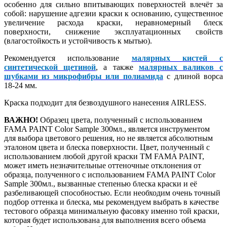
особенно для сильно впитывающих поверхностей влечёт за
собой: нарушение адгезии краски к основанию, существенное
увеличение расхода краски, неравномерный блеск
поверхности, снижение эксплуатационных свойств
(влагостойкость и устойчивость к мытью).
Рекомендуется использование
малярных кистей с
синтетической щетиной
, а также
малярных валиков с
шубками из микрофибры или полиамида
с длиной ворса
18-24 мм.
Краска подходит для безвоздушного нанесения AIRLESS.
ВАЖНО!
Образец цвета, полученный с использованием
FAMA PAINT Color Sample 300мл., является инструментом
для выбора цветового решения, но не является абсолютным
эталоном цвета и блеска поверхности. Цвет, полученный с
использованием любой другой краски ТМ FAMA PAINT,
может иметь незначительные оттеночные отклонения от
образца, полученного с использованием FAMA PAINT Color
Sample 300мл., вызванные степенью блеска краски и её
разбеливающей способностью. Если необходим очень точный
подбор оттенка и блеска, мы рекомендуем выбрать в качестве
тестового образца минимальную фасовку именно той краски,
которая будет использована для выполнения всего объема