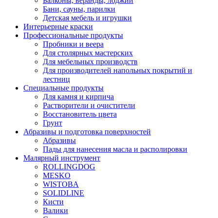
Балконы, веранды, лоджии
Бани, сауны, парилки
Детская мебель и игрушки
Интерьерные краски
Профессиональные продукты
Пробники и веера
Для столярных мастерских
Для мебельных производств
Для производителей напольных покрытий и
лестниц
Специальные продукты
Для камня и кирпича
Растворители и очистители
Восстановитель цвета
Грунт
Абразивы и подготовка поверхностей
Абразивы
Пады для нанесения масла и располировки
Малярный инструмент
ROLLINGDOG
MESKO
WISTOBA
SOLIDLINE
Кисти
Валики