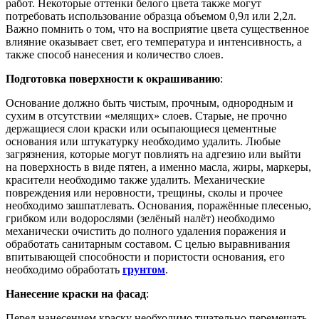
работ. Некоторые оттенки белого цвета также могут
потребовать использование образца объемом 0,9л или 2,2л.
Важно помнить о том, что на восприятие цвета существенное
влияние оказывает свет, его температура и интенсивность, а
также способ нанесения и количество слоев.
Подготовка поверхности к окрашиванию
:
Основание должно быть чистым, прочным, однородным и
сухим в отсутствии «мелящих» слоев. Старые, не прочно
держащиеся слои краски или осыпающиеся цементные
основания или штукатурку необходимо удалить. Любые
загрязнения, которые могут повлиять на адгезию или выйти
на поверхность в виде пятен, а именно масла, жиры, маркеры,
красители необходимо также удалить. Механические
повреждения или неровности, трещины, сколы и прочее
необходимо зашпатлевать. Основания, поражённые плесенью,
грибком или водорослями (зелёный налёт) необходимо
механически очистить до полного удаления поражения и
обработать санитарным составом. С целью выравнивания
впитывающей способности и пористости основания, его
необходимо обработать
грунтом
.
Нанесение краски на фасад
:
Перед нанесением краску необходимо тщательно перемешать.