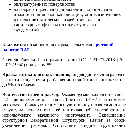
оштукатуренных поверхностей
для окраски цоколей (при наличии гидроизоляции,
отмостки и ливневой канализации, минимизирующих
длительное статическое воздействие воды и
капиллярные эффекты по подъему влаги из
фундамента).
Колеруется
по многим палитрам, в том числе
цветовой
палитре RAL
.
Степень блеска
1 экстраматовая по ГОСТ 31975-2013 (ISO
2813-1994)) под углом 85°.
Краска готова к использованию
, но для достижения рабочей
вязкости допускается разбавление водой питьевого качества
до 5% по объему.
Количество слоев и расход
: Рекомендуемое количество слоев
– 2. При нанесении в два слоя - 1 литр на 6-7 м2. Расход может
меняться в большую или меньшую сторону в зависимости от
структуры поверхности, её впитывающей способности и
используемого малярного инструмента. Окрашивание
структурной декоративной штукатурки влечёт за собой
увеличение расхода. Отсутствие стадии грунтования