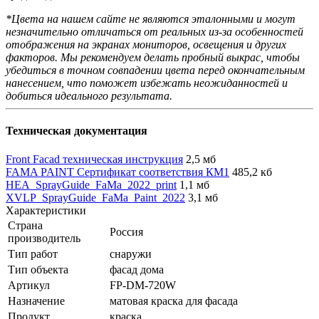
*Цвета на нашем сайте не являются эталонными и могут
незначительно отличаться от реальных из-за особенностей
отображения на экранах мониторов, освещения и других
факторов. Мы рекомендуем делать пробный выкрас, чтобы
убедиться в точном совпадении цвета перед окончательным
нанесением, что поможет избежать неожиданностей и
добиться идеального результата.
Техническая документация
Front Facad техническая инструкция
2,5 мб
FAMA PAINT Сертификат соответствия КМ1
485,2 кб
HEA_SprayGuide_FaMa_2022_print
1,1 мб
XVLP_SprayGuide_FaMa_Paint_2022
3,1 мб
Характеристики
Страна
Россия
производитель
Тип работ
снаружи
Тип объекта
фасад дома
Артикул
FP-DM-720W
Назначение
матовая краска для фасада
Продукт
краска