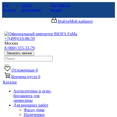
Где
Стать
Доставка и
купить
партнером
оплата
Войти
Мой кабинет
+7(499)110-88-59
Москва
8 (800) 555-33-79
Заказать звонок
Отложенные
0
Корзина
пуста
0
Каталог
Антисептики и огне-
биозащита для
древесины
Для внешних работ
Фасад дома
Наличники,