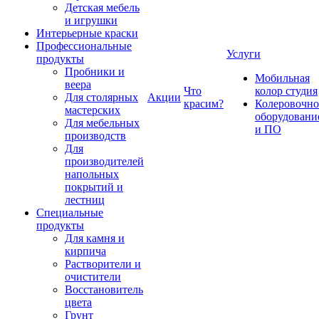
Детская мебель
и игрушки
Интерьерные краски
Профессиональные
Услуги
продукты
Пробники и
Мобильная
веера
Что
колор студия
Для столярных
Акции
красим?
Колеровочно
мастерских
оборудовани
Для мебельных
и ПО
производств
Для
производителей
напольных
покрытий и
лестниц
Специальные
продукты
Для камня и
кирпича
Растворители и
очистители
Восстановитель
цвета
Грунт