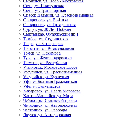
Смоленск, ул. Ново - Московская
Сочи, ул. Пластунская
Сочи, ул. Транспортная
Спасск-Дальний, ул. Краснознамённая
Ставрополь, ул. Войтика
Ставрополь, ул. Гражданская
Сургут, ул. 30 Лет Победы
Сыктывкар, Октябрьский пр-т
Тамбов, ул. Студинецкая
Тверь, ул. Затверецкая
Тольятти, ул. Коммунальная
Томск, ул. Нахимова
Тула, ул. Железнодорожная
Тюмень, ул. Республики
Ульяновск, Московское шоссе
Уссурийск, ул. Краснознамённая
Уссурийск, ул. Кузнечная
Уфа, ул.Большая Гражданская
Уфа, ул.Энтузиастов
Хабаровск, ул. Павла Морозова
Ханты-Мансийск, ул. Мира
Чебоксары, Складской проезд
Челябинск, ул. Автодорожная
Челябинск, ул. Свободы
Якутск, ул. Автодорожная