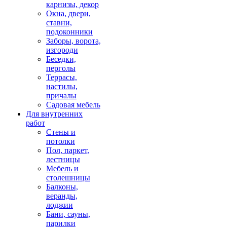
карнизы, декор
Окна, двери,
ставни,
подоконники
Заборы, ворота,
изгороди
Беседки,
перголы
Террасы,
настилы,
причалы
Садовая мебель
Для внутренних
работ
Стены и
потолки
Пол, паркет,
лестницы
Мебель и
столешницы
Балконы,
веранды,
лоджии
Бани, сауны,
парилки