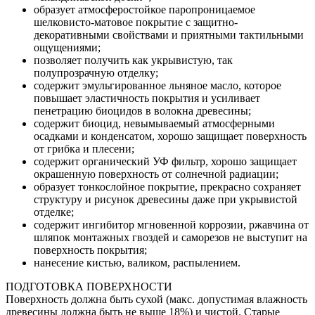
образует атмосферостойкое паропроницаемое
шелковисто-матовое покрытие с защитно-
декоративными свойствами и приятными тактильными
ощущениями;
позволяет получить как укрывистую, так
полупрозрачную отделку;
содержит эмульгированное льняное масло, которое
повышает эластичность покрытия и усиливает
пенетрацию биоцидов в волокна древесины;
содержит биоцид, невымываемый атмосферными
осадками и конденсатом, хорошо защищает поверхность
от грибка и плесени;
содержит органический УФ фильтр, хорошо защищает
окрашенную поверхность от солнечной радиации;
образует тонкослойное покрытие, прекрасно сохраняет
структуру и рисунок древесины даже при укрывистой
отделке;
содержит ингибитор мгновенной коррозии, ржавчина от
шляпок монтажных гвоздей и саморезов не выступит на
поверхность покрытия;
нанесение кистью, валиком, распылением.
ПОДГОТОВКА ПОВЕРХНОСТИ
Поверхность должна быть сухой (макс. допустимая влажность
древесины должна быть не выше 18%) и чистой. Старые