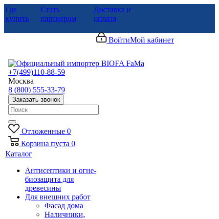
Где
Стать
Доставка и
купить
партнером
оплата
Войти
Мой кабинет
+7(499)110-88-59
Москва
8 (800) 555-33-79
Заказать звонок
Отложенные
0
Корзина
пуста
0
Каталог
Антисептики и огне-
биозащита для
древесины
Для внешних работ
Фасад дома
Наличники,