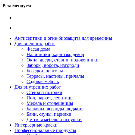
Рекомендуем
Антисептики и огне-биозащита для древесины
Для внешних работ
Фасад дома
Наличники, карнизы, декор
Окна, двери, ставни, подоконники
Заборы, ворота, изгороди
Беседки, перголы
Террасы, настилы, причалы
Садовая мебель
Для внутренних работ
Стены и потолки
Пол, паркет, лестницы
Мебель и столешницы
Балконы, веранды, лоджии
Бани, сауны, парилки
Детская мебель и игрушки
Интерьерные краски
Профессиональные продукты