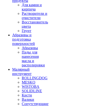
продукты
Для камня и
кирпича
Растворители и
очистители
Восстановитель
цвета
Грунт
Абразивы и
подготовка
поверхностей
Абразивы
Пады для
нанесения
масла и
располировки
Малярный
инструмент
ROLLINGDOG
MESKO
WISTOBA
SOLIDLINE
Кисти
Валики
Сопутствующие