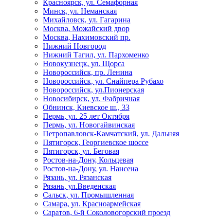
Красноярск, ул. Семафорная
Минск, ул. Неманская
Михайловск, ул. Гагарина
Москва, Можайский двор
Москва, Нахимовский пр.
Нижний Новгород
Нижний Тагил, ул. Пархоменко
Новокузнецк, ул. Щорса
Новороссийск, пр. Ленина
Новороссийск, ул. Снайпера Рубахо
Новороссийск, ул.Пионерская
Новосибирск, ул. Фабричная
Обнинск, Киевское ш., 33
Пермь, ул. 25 лет Октября
Пермь, ул. Новогайвинская
Петропавловск-Камчатский, ул. Дальняя
Пятигорск, Георгиевское шоссе
Пятигорск, ул. Беговая
Ростов-на-Дону, Кольцевая
Ростов-на-Дону, ул. Нансена
Рязань, ул. Рязанская
Рязань, ул.Введенская
Сальск, ул. Промышленная
Самара, ул. Красноармейская
Саратов, 6-й Соколовогорский проезд