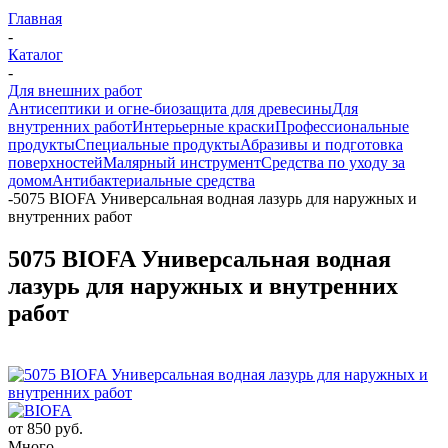
Главная
-
Каталог
-
Для внешних работ
Антисептики и огне-биозащита для древесины
Для
внутренних работ
Интерьерные краски
Профессиональные
продукты
Специальные продукты
Абразивы и подготовка
поверхностей
Малярный инструмент
Средства по уходу за
домом
Антибактериальные средства
-
5075 BIOFA Универсальная водная лазурь для наружных и
внутренних работ
5075 BIOFA Универсальная водная
лазурь для наружных и внутренних
работ
от
850 руб.
Много