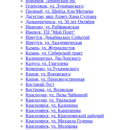
Воронеж, Ленинский пр.
Геленджик, ул. Луначарского
Грозный, ул. Шейха Али Митаева
Дагестан, мкр Ахмет-Хана Султана
Дальнереченск, ул. 50 лет Октября
Иваново, ул. Рабфаковская
Ижевск, ТЦ "Мой Порт"
Иркутск, Декабрьских Событий
Иркутск, ул. Академическая
Казань, ул. Журналистов
Казань, ул. Сибирский тракт
Калининград, Дм.Донского
Калуга, ул. Глаголева
Кемерово, ул.Тухачевского
Киров, ул. Воровского
Киров, ул. Производственная
Костанай-Тест
Кострома, ул. Волжская
Краснодар, ул. Лизы Чайкиной
Краснодар, ул. Уральская
Красноярск, ул. Калинина
Красноярск, ул. Каратанова
Красноярск, ул. Красноярский рабочий
Красноярск, ул. Михаила Годенко
Красноярск, ул. Молокова