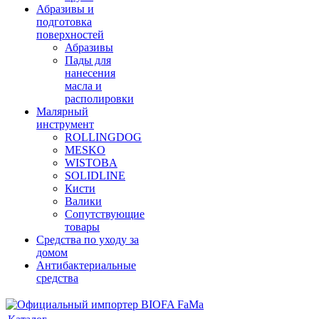
Абразивы и
подготовка
поверхностей
Абразивы
Пады для
нанесения
масла и
располировки
Малярный
инструмент
ROLLINGDOG
MESKO
WISTOBA
SOLIDLINE
Кисти
Валики
Сопутствующие
товары
Средства по уходу за
домом
Антибактериальные
средства