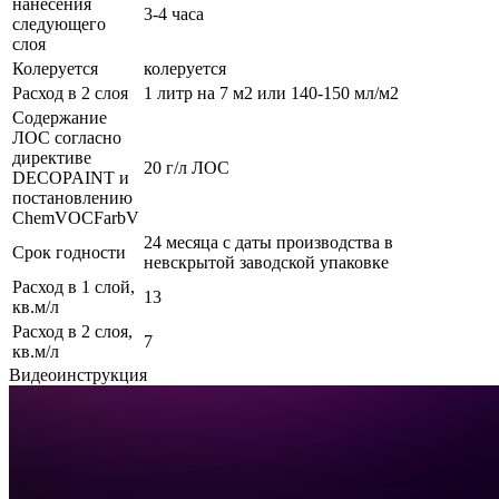
нанесения
3-4 часа
следующего
слоя
Колеруется
колеруется
Расход в 2 слоя
1 литр на 7 м2 или 140-150 мл/м2
Содержание
ЛОС согласно
директиве
20 г/л ЛОС
DECOPAINT и
постановлению
ChemVOCFarbV
24 месяца с даты производства в
Срок годности
невскрытой заводской упаковке
Расход в 1 слой,
13
кв.м/л
Расход в 2 слоя,
7
кв.м/л
Видеоинструкция