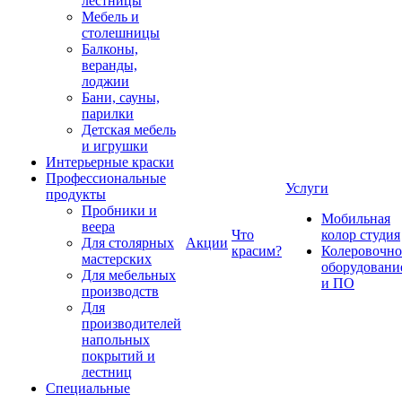
лестницы
Мебель и
столешницы
Балконы,
веранды,
лоджии
Бани, сауны,
парилки
Детская мебель
и игрушки
Интерьерные краски
Профессиональные
Услуги
продукты
Пробники и
Мобильная
веера
Что
колор студия
Для столярных
Акции
красим?
Колеровочно
мастерских
оборудовани
Для мебельных
и ПО
производств
Для
производителей
напольных
покрытий и
лестниц
Специальные