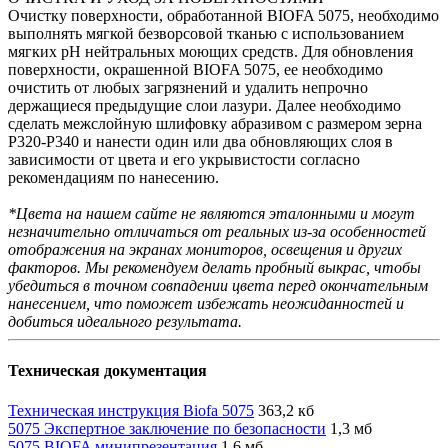
Очистку поверхности, обработанной BIOFA 5075, необходимо
выполнять мягкой безворсовой тканью с использованием
мягких рН нейтральных моющих средств. Для обновления
поверхности, окрашенной BIOFA 5075, ее необходимо
очистить от любых загрязнений и удалить непрочно
держащиеся предыдущие слои лазури. Далее необходимо
сделать межслойную шлифовку абразивом с размером зерна
P320-Р340 и нанести один или два обновляющих слоя в
зависимости от цвета и его укрывистости согласно
рекомендациям по нанесению.
*Цвета на нашем сайте не являются эталонными и могут
незначительно отличаться от реальных из-за особенностей
отображения на экранах мониторов, освещения и других
факторов. Мы рекомендуем делать пробный выкрас, чтобы
убедиться в точном совпадении цвета перед окончательным
нанесением, что поможет избежать неожиданностей и
добиться идеального результата.
Техническая документация
Техническая инструкция Biofa 5075
363,2 кб
5075 Экспертное заключение по безопасности
1,3 мб
5075 BIOFA минипрезентация
1,6 мб