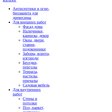
Каталог
Антисептики и огне-
биозащита для
древесины
Для внешних работ
Фасад дома
Наличники,
карнизы, декор
Окна, двери,
ставни,
подоконники
Заборы, ворота,
изгороди
Беседки,
перголы
Террасы,
настилы,
причалы
Садовая мебель
Для внутренних
работ
Стены и
потолки
Пол, паркет,