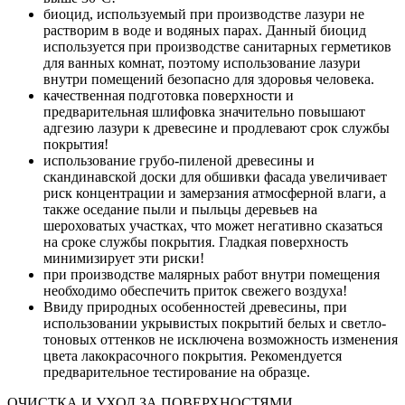
биоцид, используемый при производстве лазури не
растворим в воде и водяных парах. Данный биоцид
используется при производстве санитарных герметиков
для ванных комнат, поэтому использование лазури
внутри помещений безопасно для здоровья человека.
качественная подготовка поверхности и
предварительная шлифовка значительно повышают
адгезию лазури к древесине и продлевают срок службы
покрытия!
использование грубо-пиленой древесины и
скандинавской доски для обшивки фасада увеличивает
риск концентрации и замерзания атмосферной влаги, а
также оседание пыли и пыльцы деревьев на
шероховатых участках, что может негативно сказаться
на сроке службы покрытия. Гладкая поверхность
минимизирует эти риски!
при производстве малярных работ внутри помещения
необходимо обеспечить приток свежего воздуха!
Ввиду природных особенностей древесины, при
использовании укрывистых покрытий белых и светло-
тоновых оттенков не исключена возможность изменения
цвета лакокрасочного покрытия. Рекомендуется
предварительное тестирование на образце.
ОЧИСТКА И УХОД ЗА ПОВЕРХНОСТЯМИ