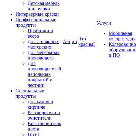
Детская мебель
и игрушки
Интерьерные краски
Профессиональные
Услуги
продукты
Пробники и
Мобильная
веера
Что
колор студия
Для столярных
Акции
красим?
Колеровочно
мастерских
оборудовани
Для мебельных
и ПО
производств
Для
производителей
напольных
покрытий и
лестниц
Специальные
продукты
Для камня и
кирпича
Растворители и
очистители
Восстановитель
цвета
Грунт