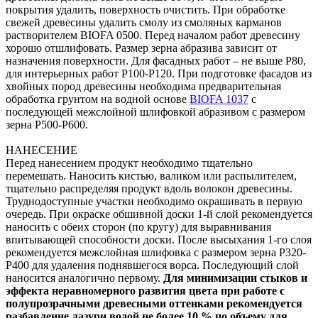
покрытия удалить, поверхность очистить. При обработке
свежей древесины удалить смолу из смоляных карманов
растворителем BIOFA 0500. Перед началом работ древесину
хорошо отшлифовать. Размер зерна абразива зависит от
назначения поверхности. Для фасадных работ – не выше P80,
для интерьерных работ P100-P120. При подготовке фасадов из
хвойных пород древесины необходима предварительная
обработка грунтом на водной основе
BIOFA 1037
с
последующей межслойной шлифовкой абразивом с размером
зерна P500-P600.
НАНЕСЕНИЕ
Перед нанесением продукт необходимо тщательно
перемешать. Наносить кистью, валиком или распылителем,
тщательно распределяя продукт вдоль волокон древесины.
Труднодоступные участки необходимо окрашивать в первую
очередь. При окраске обшивной доски 1-й слой рекомендуется
наносить с обеих сторон (по кругу) для выравнивания
впитывающей способности доски. После высыхания 1-го слоя
рекомендуется межслойная шлифовка с размером зерна P320-
Р400 для удаления поднявшегося ворса. Последующий слой
наносится аналогично первому.
Для минимизации стыков и
эффекта неравномерного развития цвета при работе с
полупрозрачными древесными оттенками рекомендуется
разбавление лазури водой не более 10 % по объему для