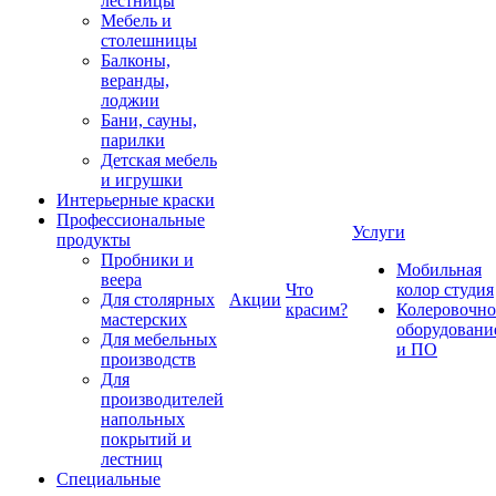
лестницы
Мебель и
столешницы
Балконы,
веранды,
лоджии
Бани, сауны,
парилки
Детская мебель
и игрушки
Интерьерные краски
Профессиональные
Услуги
продукты
Пробники и
Мобильная
веера
Что
колор студия
Для столярных
Акции
красим?
Колеровочно
мастерских
оборудовани
Для мебельных
и ПО
производств
Для
производителей
напольных
покрытий и
лестниц
Специальные