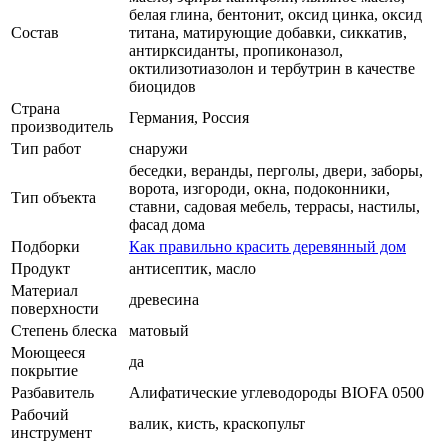
белая глина, бентонит, оксид цинка, оксид
Состав
титана, матирующие добавки, сиккатив,
антирксиданты, пропиконазол,
октилизотиазолон и тербутрин в качестве
биоцидов
Страна
Германия, Россия
производитель
Тип работ
снаружи
беседки, веранды, перголы, двери, заборы,
ворота, изгороди, окна, подоконники,
Тип объекта
ставни, садовая мебель, террасы, настилы,
фасад дома
Подборки
Как правильно красить деревянный дом
Продукт
антисептик, масло
Материал
древесина
поверхности
Степень блеска
матовый
Моющееся
да
покрытие
Разбавитель
Алифатические углеводороды BIOFA 0500
Рабочий
валик, кисть, краскопульт
инструмент