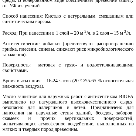
среды. В колерованном виде обеспечивает древесине защиту
от УФ излучений.
Способ нанесения: Кистью с натуральным, смешанным или
синтетическим ворсом.
2
2
Расход: При нанесении в 1 слой – 20 м
/л, в 2 слоя – 15 м
/л.
Антисептические добавки (препятствуют распространению
грибка, плесени, синевы, снижают риск микробиологического
заражения).
Поверхность: матовая с грязе- и водоотталкивающими
свойствами.
Время высыхания: 16-24 часов (20°C/55-65 % относительная
влажность воздуха).
Масло защитное для наружных работ с антисептиком BIOFA
выполнено из натурального высококачественного сырья,
безопасно для аллергиков и детей. Предназначено для
нанесения на наружные стены зданий, беседок, заборов,
скамеек и прочих вертикальных поверхностей,
испытывающих атмосферное воздействие, выполненных из
мягких и твердых пород древесины.