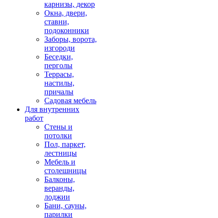
карнизы, декор
Окна, двери,
ставни,
подоконники
Заборы, ворота,
изгороди
Беседки,
перголы
Террасы,
настилы,
причалы
Садовая мебель
Для внутренних
работ
Стены и
потолки
Пол, паркет,
лестницы
Мебель и
столешницы
Балконы,
веранды,
лоджии
Бани, сауны,
парилки