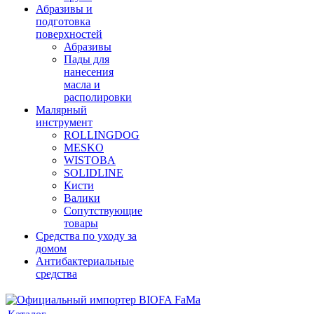
Абразивы и
подготовка
поверхностей
Абразивы
Пады для
нанесения
масла и
располировки
Малярный
инструмент
ROLLINGDOG
MESKO
WISTOBA
SOLIDLINE
Кисти
Валики
Сопутствующие
товары
Средства по уходу за
домом
Антибактериальные
средства