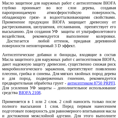
Масло защитное для наружных работ с антисептиком BIOFA
глубоко проникает во все слои дерева, создавая
паропроницаемую атмосферостойкую поверхность,
обладающую грязе- и водоотталкивающими свойствами.
Применение продукции BIOFA защищает древесину от
растрескивания, шелушения, отслаивания, препятствует его
высыханию. Для создания УФ защиты от ультрафиолетового
воздействия, рекомендуется выполнение колеровки.
Достигается любой оттенок, придавая деревянной
поверхности неповторимый 3 D эффект.
Антисептические добавки и биоциды, входящие в состав
Масла защитного для наружных работ с антисептиком BIOFA,
дают надежную защиту древесине, существенно снижая риск
микробиологического заражения, препятствуют появлению
плесени, грибка и синевы. Для мягких хвойных пород дерева
и для пород, подверженных гниению, рекомендуется
предварительная обработка грунт -
антисептиком 8750 PRPFI
.
Для усиления УФ защиты – дополнительное использование
средства
BIOFA 2108
.
Применяется в 1 или 2 слоя. 2 слой наносить только после
полного высыхания 1 слоя. Перед первым нанесением
подготовьте поверхность для равномерного впитывания масла
и достижения межслойной адгезии. Для этого выполните