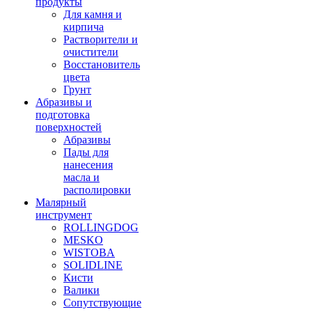
продукты
Для камня и
кирпича
Растворители и
очистители
Восстановитель
цвета
Грунт
Абразивы и
подготовка
поверхностей
Абразивы
Пады для
нанесения
масла и
располировки
Малярный
инструмент
ROLLINGDOG
MESKO
WISTOBA
SOLIDLINE
Кисти
Валики
Сопутствующие