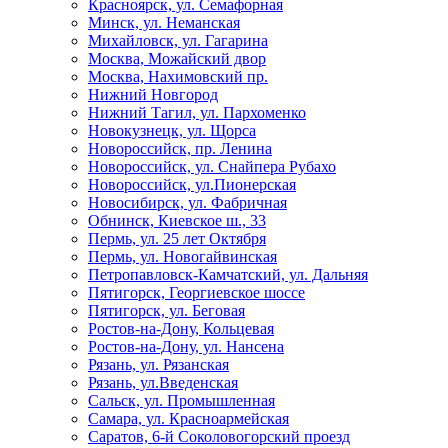
Красноярск, ул. Семафорная
Минск, ул. Неманская
Михайловск, ул. Гагарина
Москва, Можайский двор
Москва, Нахимовский пр.
Нижний Новгород
Нижний Тагил, ул. Пархоменко
Новокузнецк, ул. Щорса
Новороссийск, пр. Ленина
Новороссийск, ул. Снайпера Рубахо
Новороссийск, ул.Пионерская
Новосибирск, ул. Фабричная
Обнинск, Киевское ш., 33
Пермь, ул. 25 лет Октября
Пермь, ул. Новогайвинская
Петропавловск-Камчатский, ул. Дальняя
Пятигорск, Георгиевское шоссе
Пятигорск, ул. Беговая
Ростов-на-Дону, Кольцевая
Ростов-на-Дону, ул. Нансена
Рязань, ул. Рязанская
Рязань, ул.Введенская
Сальск, ул. Промышленная
Самара, ул. Красноармейская
Саратов, 6-й Соколовогорский проезд