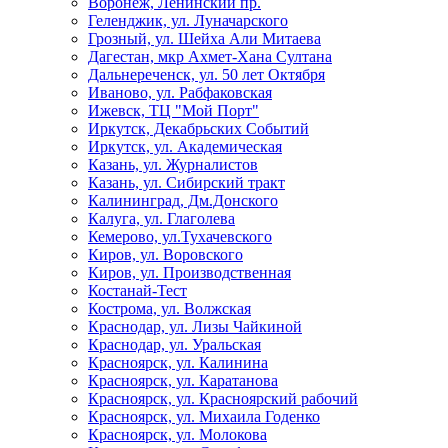
Воронеж, Ленинский пр.
Геленджик, ул. Луначарского
Грозный, ул. Шейха Али Митаева
Дагестан, мкр Ахмет-Хана Султана
Дальнереченск, ул. 50 лет Октября
Иваново, ул. Рабфаковская
Ижевск, ТЦ "Мой Порт"
Иркутск, Декабрьских Событий
Иркутск, ул. Академическая
Казань, ул. Журналистов
Казань, ул. Сибирский тракт
Калининград, Дм.Донского
Калуга, ул. Глаголева
Кемерово, ул.Тухачевского
Киров, ул. Воровского
Киров, ул. Производственная
Костанай-Тест
Кострома, ул. Волжская
Краснодар, ул. Лизы Чайкиной
Краснодар, ул. Уральская
Красноярск, ул. Калинина
Красноярск, ул. Каратанова
Красноярск, ул. Красноярский рабочий
Красноярск, ул. Михаила Годенко
Красноярск, ул. Молокова