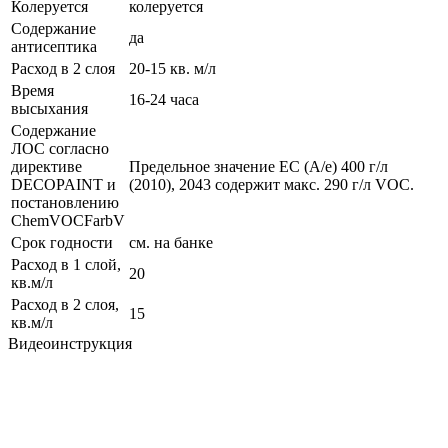
Колеруется
колеруется
Содержание
да
антисептика
Расход в 2 слоя
20-15 кв. м/л
Время
16-24 часа
высыхания
Содержание
ЛОС согласно
директиве
Предельное значение ЕС (A/e) 400 г/л
DECOPAINT и
(2010), 2043 содержит макс. 290 г/л VOC.
постановлению
ChemVOCFarbV
Срок годности
см. на банке
Расход в 1 слой,
20
кв.м/л
Расход в 2 слоя,
15
кв.м/л
Видеоинструкция