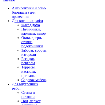
Каталог
Антисептики и огне-
биозащита для
древесины
Для внешних работ
Фасад дома
Наличники,
карнизы, декор
Окна, двери,
ставни,
подоконники
Заборы, ворота,
изгороди
Беседки,
перголы
Террасы,
настилы,
причалы
Садовая мебель
Для внутренних
работ
Стены и
потолки
Пол, паркет,