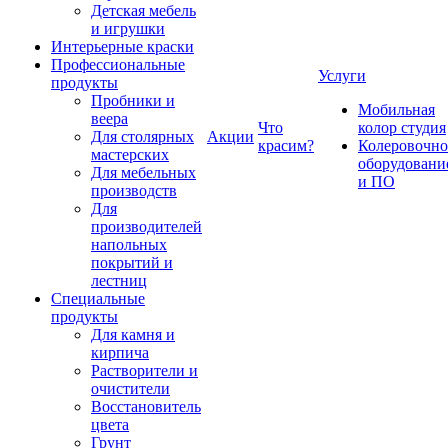
Детская мебель
и игрушки
Интерьерные краски
Профессиональные
Услуги
продукты
Пробники и
Мобильная
веера
Что
колор студия
Для столярных
Акции
красим?
Колеровочно
мастерских
оборудовани
Для мебельных
и ПО
производств
Для
производителей
напольных
покрытий и
лестниц
Специальные
продукты
Для камня и
кирпича
Растворители и
очистители
Восстановитель
цвета
Грунт