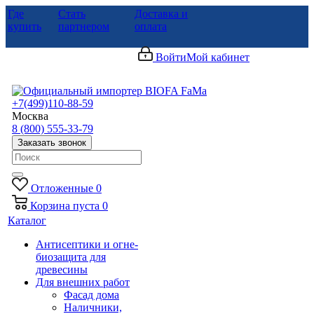
Где
Стать
Доставка и
купить
партнером
оплата
Войти
Мой кабинет
+7(499)110-88-59
Москва
8 (800) 555-33-79
Заказать звонок
Отложенные
0
Корзина
пуста
0
Каталог
Антисептики и огне-
биозащита для
древесины
Для внешних работ
Фасад дома
Наличники,