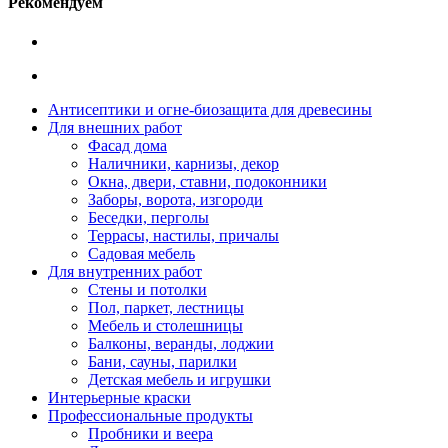
Рекомендуем
Антисептики и огне-биозащита для древесины
Для внешних работ
Фасад дома
Наличники, карнизы, декор
Окна, двери, ставни, подоконники
Заборы, ворота, изгороди
Беседки, перголы
Террасы, настилы, причалы
Садовая мебель
Для внутренних работ
Стены и потолки
Пол, паркет, лестницы
Мебель и столешницы
Балконы, веранды, лоджии
Бани, сауны, парилки
Детская мебель и игрушки
Интерьерные краски
Профессиональные продукты
Пробники и веера