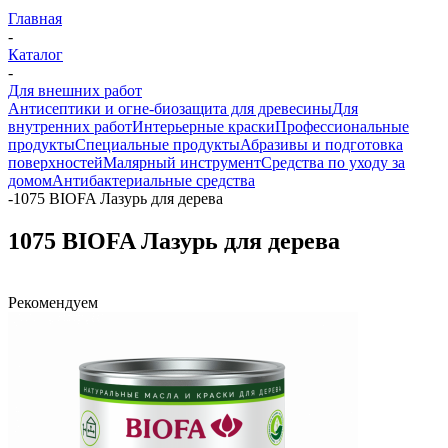
Главная
-
Каталог
-
Для внешних работ
Антисептики и огне-биозащита для древесины
Для
внутренних работ
Интерьерные краски
Профессиональные
продукты
Специальные продукты
Абразивы и подготовка
поверхностей
Малярный инструмент
Средства по уходу за
домом
Антибактериальные средства
-
1075 BIOFA Лазурь для дерева
1075 BIOFA Лазурь для дерева
Рекомендуем