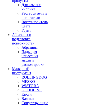
продукты
Для камня и
кирпича
Растворители и
очистители
Восстановитель
цвета
Грунт
Абразивы и
подготовка
поверхностей
Абразивы
Пады для
нанесения
масла и
располировки
Малярный
инструмент
ROLLINGDOG
MESKO
WISTOBA
SOLIDLINE
Кисти
Валики
Сопутствующие