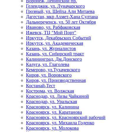
Воронеж, Ленинский пр.
Геленджик, ул. Луначарского
Грозный, ул. Шейха Али Митаева
Дагестан, мкр Ахмет-Хана Султана
Дальнереченск, ул. 50 лет Октября
Иваново, ул. Рабфаковская
Ижевск, ТЦ "Мой Порт"
Иркутск, Декабрьских Событий
Иркутск, ул. Академическая
Казань, ул. Журналистов
Казань, ул. Сибирский тракт
Калининград, Дм.Донского
Калуга, ул. Глаголева
Кемерово, ул.Тухачевского
Киров, ул. Воровского
Киров, ул. Производственная
Костанай-Тест
Кострома, ул. Волжская
Краснодар, ул. Лизы Чайкиной
Краснодар, ул. Уральская
Красноярск, ул. Калинина
Красноярск, ул. Каратанова
Красноярск, ул. Красноярский рабочий
Красноярск, ул. Михаила Годенко
Красноярск, ул. Молокова