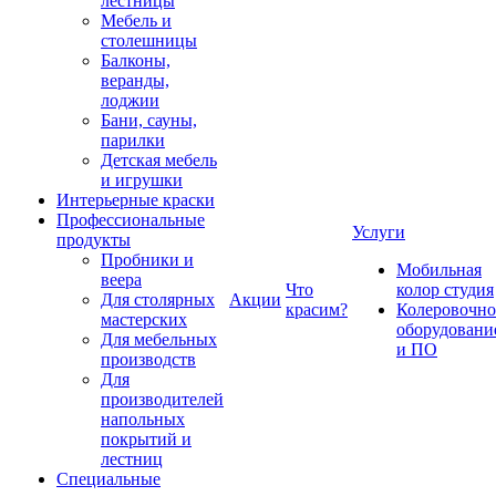
лестницы
Мебель и
столешницы
Балконы,
веранды,
лоджии
Бани, сауны,
парилки
Детская мебель
и игрушки
Интерьерные краски
Профессиональные
Услуги
продукты
Пробники и
Мобильная
веера
Что
колор студия
Для столярных
Акции
красим?
Колеровочно
мастерских
оборудовани
Для мебельных
и ПО
производств
Для
производителей
напольных
покрытий и
лестниц
Специальные