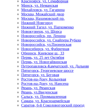
Красноярск, ул. Семафорная
Минск, ул. Неманская
Михайловск, ул. Гагарина
Москва, Можайский двор
Москва, Нахимовский пр.
Нижний Новгород
Нижний Тагил, ул. Пархоменко
Новокузнецк, ул. Щорса
Новороссийск, пр. Ленина
Новороссийск, ул. Снайпера Рубахо
Новороссийск, ул.Пионерская
Новосибирск, ул. Фабричная
Обнинск, Киевское ш., 33
Пермь, ул. 25 лет Октября
Пермь, ул. Новогайвинская
Петропавловск-Камчатский, ул. Дальняя
Пятигорск, Георгиевское шоссе
Пятигорск, ул. Беговая
Ростов-на-Дону, Кольцевая
Ростов-на-Дону, ул. Нансена
Рязань, ул. Рязанская
Рязань, ул.Введенская
Сальск, ул. Промышленная
Самара, ул. Красноармейская
Саратов, 6-й Соколовогорский проезд