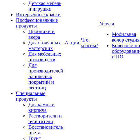
Детская мебель
и игрушки
Интерьерные краски
Профессиональные
Услуги
продукты
Пробники и
Мобильная
веера
Что
колор студия
Для столярных
Акции
красим?
Колеровочно
мастерских
оборудовани
Для мебельных
и ПО
производств
Для
производителей
напольных
покрытий и
лестниц
Специальные
продукты
Для камня и
кирпича
Растворители и
очистители
Восстановитель
цвета
Грунт