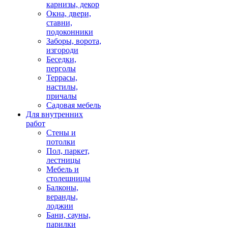
карнизы, декор
Окна, двери,
ставни,
подоконники
Заборы, ворота,
изгороди
Беседки,
перголы
Террасы,
настилы,
причалы
Садовая мебель
Для внутренних
работ
Стены и
потолки
Пол, паркет,
лестницы
Мебель и
столешницы
Балконы,
веранды,
лоджии
Бани, сауны,
парилки