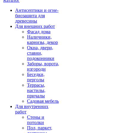
Каталог
Антисептики и огне-
биозащита для
древесины
Для внешних работ
Фасад дома
Наличники,
карнизы, декор
Окна, двери,
ставни,
подоконники
Заборы, ворота,
изгороди
Беседки,
перголы
Террасы,
настилы,
причалы
Садовая мебель
Для внутренних
работ
Стены и
потолки
Пол, паркет,