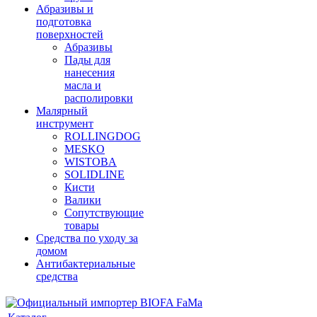
Абразивы и
подготовка
поверхностей
Абразивы
Пады для
нанесения
масла и
располировки
Малярный
инструмент
ROLLINGDOG
MESKO
WISTOBA
SOLIDLINE
Кисти
Валики
Сопутствующие
товары
Средства по уходу за
домом
Антибактериальные
средства