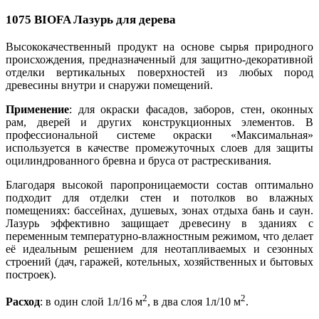
1075 BI
OFA Лазурь для дерева
Высококачественный продукт на основе сырья природного
происхождения, предназначенный для защитно-декоративной
отделки вертикальных поверхностей из любых пород
древесины внутри и снаружи помещений.
Применение
: для окраски фасадов, заборов, стен, оконных
рам, дверей и других конструкционных элементов. В
профессиональной системе окраски «Максимальная»
используется в качестве промежуточных слоев для защиты
оцилиндрованного бревна и бруса от растрескивания.
Благодаря высокой паропроницаемости состав оптимально
подходит для отделки стен и потолков во влажных
помещениях: бассейнах, душевых, зонах отдыха бань и саун.
Лазурь эффективно защищает древесину в зданиях с
переменным температурно-влажностным режимом, что делает
её идеальным решением для неотапливаемых и сезонных
строений (дач, гаражей, котельных, хозяйственных и бытовых
построек).
2
2
Расход
: в один слой 1л/16 м
, в два слоя 1л/10 м
.