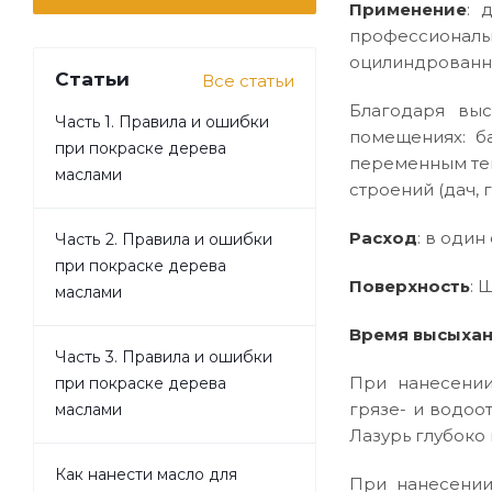
Применение
: 
профессиональ
оцилиндрованно
Статьи
Все статьи
Благодаря выс
Часть 1. Правила и ошибки
помещениях: б
при покраске дерева
переменным те
маслами
строений (дач, 
Расход
: в один
Часть 2. Правила и ошибки
при покраске дерева
Поверхность
: 
маслами
Время высыхан
Часть 3. Правила и ошибки
При нанесении
при покраске дерева
грязе- и водоо
маслами
Лазурь глубоко
Как нанести масло для
При нанесении