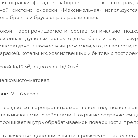
для окраски фасадов, заборов, стен, оконных рам,
ной системе окраски «Максимальная» используетс
го бревна и бруса от растрескивания.
окой паропроницаемости состав оптимально подх
ассейнах, душевых, зонах отдыха бань и саун. Лаз
мпературно-влажностным режимом, что делает её иде
гаражей, котельных, хозяйственных и бытовых построек)
2
2
 слой 1л/16 м
, в два слоя 1л/10 м
.
Шелковисто-матовая.
ия:
12 - 16 часов.
 создается паропроницаемое покрытие, позволяю
тталкивающими свойствами. Покрытие сохраняется дли
 проникает внутрь обрабатываемой поверхности, пред
 в качестве дополнительных промежуточных слоев 