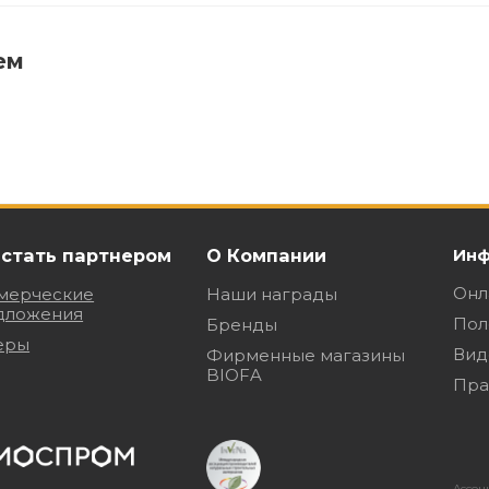
ем
 стать партнером
О Компании
Инф
Онл
мерческие
Наши награды
дложения
Пол
Бренды
еры
Вид
Фирменные магазины
BIOFA
Пра
Ассоц