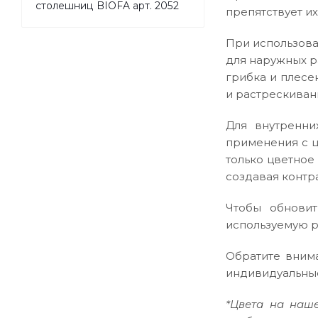
столешниц BIOFA арт. 2052
препятствует и
При использова
для наружных р
грибка и плесе
и растрескиван
Для внутренни
применения с ц
только цветное
создавая контр
Чтобы обновит
используемую р
Обратите внима
индивидуальные
*Цвета на наше