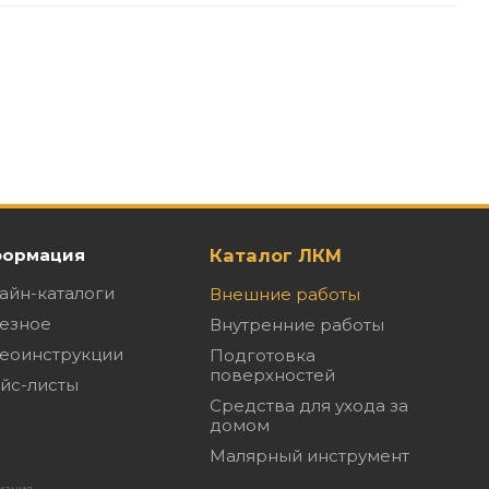
ормация
Каталог ЛКМ
айн-каталоги
Внешние работы
езное
Внутренние работы
еоинструкции
Подготовка
поверхностей
йс-листы
Средства для ухода за
домом
Малярный инструмент
иация