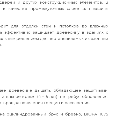
 дверей и других конструкционных элементов. В
я в качестве промежуточных слоев для защиты
одит для отделки стен и потолков во влажных
урь эффективно защищает древесину в зданиях с
альным решением для неотапливаемых и сезонных
.
щее древесине дышать, обладающее защитными,
тельное время (4 – 5 лет), не требуя обновления.
отвращая появления трещин и расслоения.
на оцилиндрованный брус и бревно, BIOFA 1075