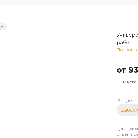
ЕМ
Универс
работ
Подробн
от
93
Много
Цвет
?
Выбери
Цена дейст
от цен в р