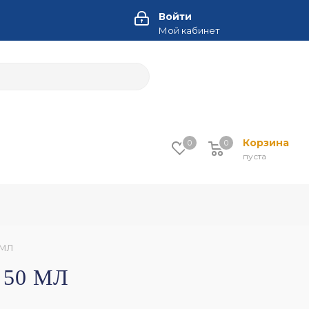
Войти
Мой кабинет
Корзина
0
0
пуста
 мл
50 МЛ