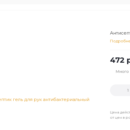
Антисеп
Подробн
472
р
Много
Цена дейст
от цен в р