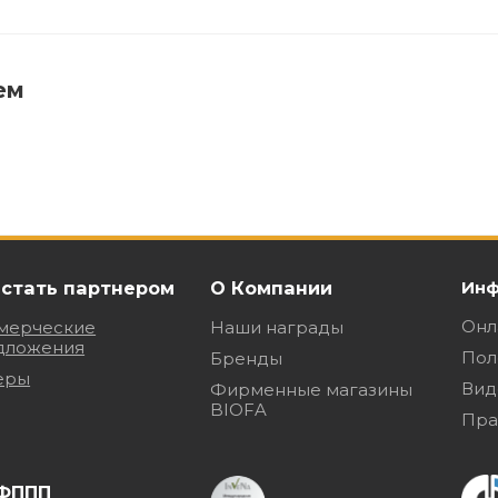
ем
 стать партнером
О Компании
Инф
Онл
мерческие
Наши награды
дложения
Пол
Бренды
еры
Вид
Фирменные магазины
BIOFA
Пра