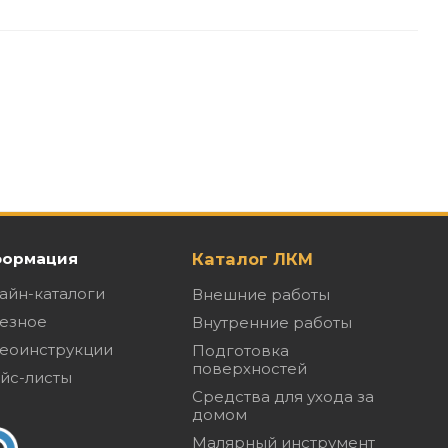
ормация
Каталог ЛКМ
айн-каталоги
Внешние работы
езное
Внутренние работы
еоинструкции
Подготовка
поверхностей
йс-листы
Средства для ухода за
домом
Малярный инструмент