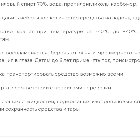
пиловый спирт 70%, вода, пропиленгликоль, карбомер.
давить небольшое количество средства на ладонь, тща
дство хранят при температуре от -40°С до +40°С,
тям.
о воспламеняется, беречь от огня и чрезмерного н
ания в глаза. Детям до 6 лет применять под присмотр
а: транспортировать средство возможно всеми
рта в соответствии с правилами перевозки
няющихся жидкостей, содержащих изопропиловый сп
 сохранность средства и тары.