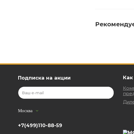
Рекоменду
Как
Подписка на акции
Ком
пре
Дил
Москва
+7(499)110-88-59