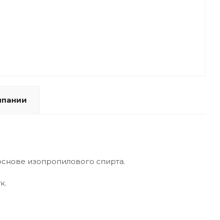
мпании
снове изопропилового спирта.
к.