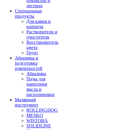
покрытий и
лестниц
Специальные
продукты
Для камня и
кирпича
Растворители и
очистители
Восстановитель
цвета
Грунт
Абразивы и
подготовка
поверхностей
Абразивы
Пады для
нанесения
масла и
располировки
Малярный
инструмент
ROLLINGDOG
MESKO
WISTOBA
SOLIDLINE