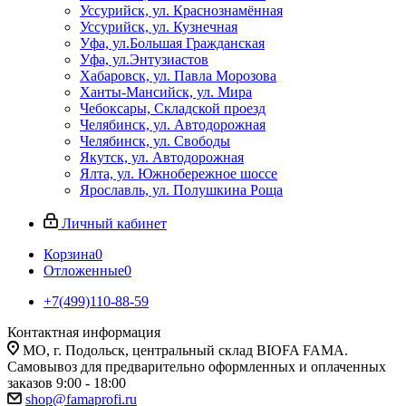
Уссурийск, ул. Краснознамённая
Уссурийск, ул. Кузнечная
Уфа, ул.Большая Гражданская
Уфа, ул.Энтузиастов
Хабаровск, ул. Павла Морозова
Ханты-Мансийск, ул. Мира
Чебоксары, Складской проезд
Челябинск, ул. Автодорожная
Челябинск, ул. Свободы
Якутск, ул. Автодорожная
Ялта, ул. Южнобережное шоссе
Ярославль, ул. Полушкина Роща
Личный кабинет
Корзина
0
Отложенные
0
+7(499)110-88-59
Контактная информация
МО, г. Подольск, центральный склад BIOFA FAMA.
Самовывоз для предварительно оформленных и оплаченных
заказов 9:00 - 18:00
shop@famaprofi.ru