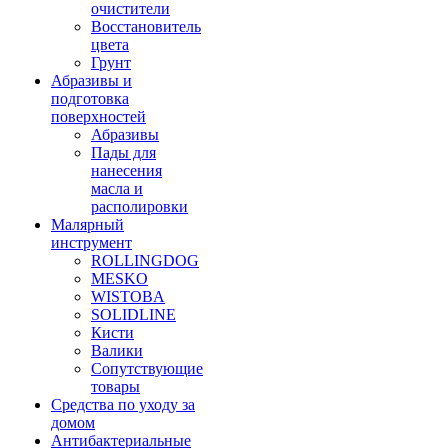
очистители
Восстановитель
цвета
Грунт
Абразивы и
подготовка
поверхностей
Абразивы
Пады для
нанесения
масла и
располировки
Малярный
инструмент
ROLLINGDOG
MESKO
WISTOBA
SOLIDLINE
Кисти
Валики
Сопутствующие
товары
Средства по уходу за
домом
Антибактериальные