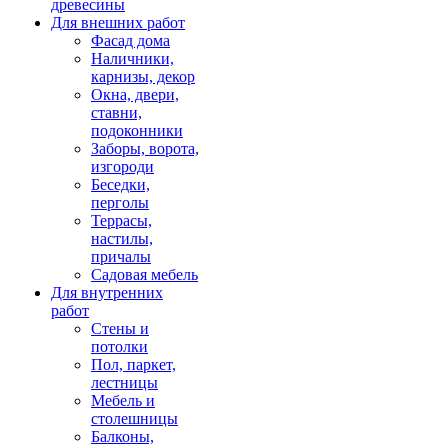
древесины
Для внешних работ
Фасад дома
Наличники,
карнизы, декор
Окна, двери,
ставни,
подоконники
Заборы, ворота,
изгороди
Беседки,
перголы
Террасы,
настилы,
причалы
Садовая мебель
Для внутренних
работ
Стены и
потолки
Пол, паркет,
лестницы
Мебель и
столешницы
Балконы,