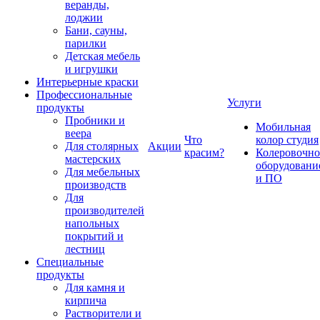
веранды,
лоджии
Бани, сауны,
парилки
Детская мебель
и игрушки
Интерьерные краски
Профессиональные
Услуги
продукты
Пробники и
Мобильная
веера
Что
колор студия
Для столярных
Акции
красим?
Колеровочно
мастерских
оборудовани
Для мебельных
и ПО
производств
Для
производителей
напольных
покрытий и
лестниц
Специальные
продукты
Для камня и
кирпича
Растворители и