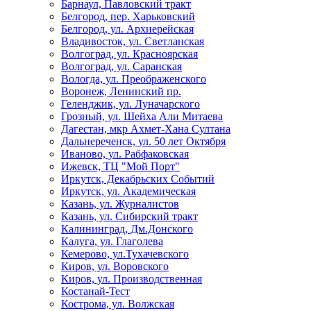
Барнаул, Павловский тракт
Белгород, пер. Харьковский
Белгород, ул. Архиерейская
Владивосток, ул. Светланская
Волгоград, ул. Красноярская
Волгоград, ул. Саранская
Вологда, ул. Преображенского
Воронеж, Ленинский пр.
Геленджик, ул. Луначарского
Грозный, ул. Шейха Али Митаева
Дагестан, мкр Ахмет-Хана Султана
Дальнереченск, ул. 50 лет Октября
Иваново, ул. Рабфаковская
Ижевск, ТЦ "Мой Порт"
Иркутск, Декабрьских Событий
Иркутск, ул. Академическая
Казань, ул. Журналистов
Казань, ул. Сибирский тракт
Калининград, Дм.Донского
Калуга, ул. Глаголева
Кемерово, ул.Тухачевского
Киров, ул. Воровского
Киров, ул. Производственная
Костанай-Тест
Кострома, ул. Волжская