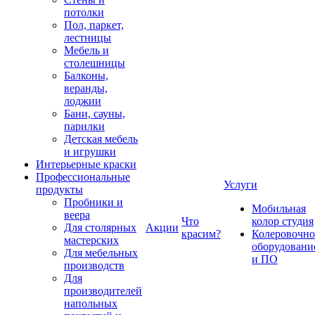
потолки
Пол, паркет,
лестницы
Мебель и
столешницы
Балконы,
веранды,
лоджии
Бани, сауны,
парилки
Детская мебель
и игрушки
Интерьерные краски
Профессиональные
Услуги
продукты
Пробники и
Мобильная
веера
Что
колор студия
Для столярных
Акции
красим?
Колеровочно
мастерских
оборудовани
Для мебельных
и ПО
производств
Для
производителей
напольных