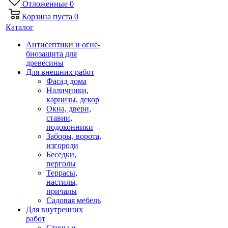
Отложенные
0
Корзина
пуста
0
Каталог
Антисептики и огне-
биозащита для
древесины
Для внешних работ
Фасад дома
Наличники,
карнизы, декор
Окна, двери,
ставни,
подоконники
Заборы, ворота,
изгороди
Беседки,
перголы
Террасы,
настилы,
причалы
Садовая мебель
Для внутренних
работ
Стены и