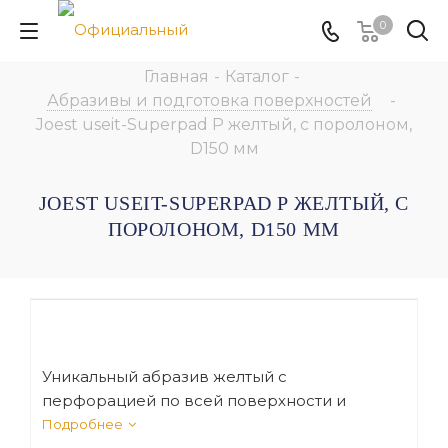
0
Главная
-
Каталог
-
Абразивы и подготовка поверхностей
-
Joest useit-Superpad P желтый, с поролоном,
D150 мм
JOEST USEIT-SUPERPAD P ЖЕЛТЫЙ, С
ПОРОЛОНОМ, D150 ММ
Уникальный абразив желтый с
перфорацией по всей поверхности и
высокоточной насыпкой зерна позволяет
Подробнее