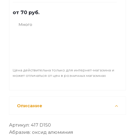
быстро получить гладкую поверхность.
Благодаря непрерывному
от
70 руб.
пылеотведению предотвращяется
засорение шлифовального круга и
Много
досигается более высокая
производительность шлифования.
Универсален тем, что подходит ко всем
шлифовальным машинам независимо от
расположения пылеотводящих отверстий
на тарелке. На хвойном дереве легко
Цена действительна только для интернет-магазина и
получить поверхность без рисок всего в 1
может отличаться от цен в розничных магазинах
этап - примените для этого зерно Р80.
Описание
Артикул: 417 D150
Абразив: оксид алюминия