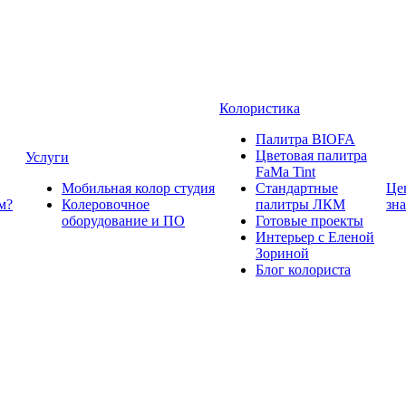
Колористика
Палитра BIOFA
Цветовая палитра
Услуги
FaMa Tint
Мобильная колор студия
Стандартные
Це
м?
Колеровочное
палитры ЛКМ
зн
оборудование и ПО
Готовые проекты
Интерьер с Еленой
Зориной
Блог колориста