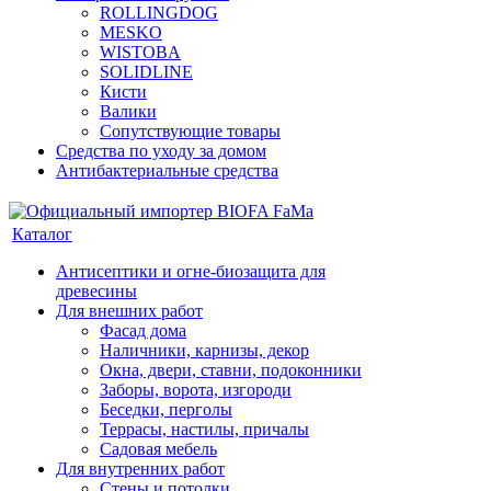
ROLLINGDOG
MESKO
WISTOBA
SOLIDLINE
Кисти
Валики
Сопутствующие товары
Средства по уходу за домом
Антибактериальные средства
Каталог
Антисептики и огне-биозащита для
древесины
Для внешних работ
Фасад дома
Наличники, карнизы, декор
Окна, двери, ставни, подоконники
Заборы, ворота, изгороди
Беседки, перголы
Террасы, настилы, причалы
Садовая мебель
Для внутренних работ
Стены и потолки