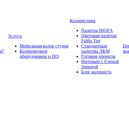
Колористика
Палитра BIOFA
Цветовая палитра
Услуги
FaMa Tint
Мобильная колор студия
Стандартные
Це
м?
Колеровочное
палитры ЛКМ
зн
оборудование и ПО
Готовые проекты
Интерьер с Еленой
Зориной
Блог колориста