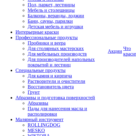
Пол, паркет, лестницы
Мебель и столешницы
Балконы, веранды, лоджии
Бани, сауны, парилки
Детская мебель и игрушки
Интерьерные краски
Профессиональные продукты
Пробники и веера
Для столярных мастерских
Что
Акции
Для мебельных производств
краси
Для производителей напольных
покрытий и лестниц
Специальные продукты
Для камня и кирпича
Растворители и очистители
Восстановитель цвета
Грунт
Абразивы и подготовка поверхностей
Абразивы
Пады для нанесения масла и
располировки
Малярный инструмент
ROLLINGDOG
MESKO
WISTOBA