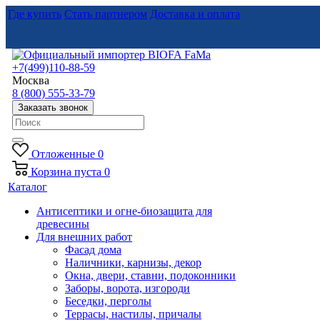
Где купить
Стать партнером
Доставка и оплата
+7(499)110-88-59
Москва
8 (800) 555-33-79
Заказать звонок
Отложенные
0
Корзина
пуста
0
Каталог
Антисептики и огне-биозащита для
древесины
Для внешних работ
Фасад дома
Наличники, карнизы, декор
Окна, двери, ставни, подоконники
Заборы, ворота, изгороди
Беседки, перголы
Террасы, настилы, причалы