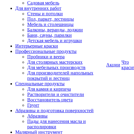
Садовая мебель
Для внутренних работ
Стены и потолки
Пол, паркет, лестницы
Мебель и столешницы
Балконы, веранды, лоджии
Бани, сауны, парилки
Детская мебель и игрушки
Интерьерные краски
Профессиональные продукты
Пробники и веера
Для столярных мастерских
Что
Акции
Для мебельных производств
краси
Для производителей напольных
покрытий и лестниц
Специальные продукты
Для камня и кирпича
Растворители и очистители
Восстановитель цвета
Грунт
Абразивы и подготовка поверхностей
Абразивы
Пады для нанесения масла и
располировки
Малярный инструмент