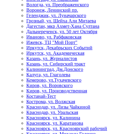
Вологда, ул. Преображенского
Воронеж, Ленинский пр.
Геленджик, ул. Луначарского
Грозный, ул. Шейха Али Митаева
Дагестан, мкр Ахмет-Хана Султана
Дальнереченск, ул. 50 лет Октября
Иваново, ул. Рабфаковская
Ижевск, ТЦ "Мой Порт"
Иркутск, Декабрьских Событий
Иркутск, ул. Академическая
Казань, ул. Журналистов
Казань, ул. Сибирский тракт
Калининград, Дм.Донского
Калуга, ул. Глаголева
Кемерово, ул.Тухачевского
Киров, ул. Воровского
Киров, ул. Производственная
Костанай-Тест
Кострома, ул. Волжская
Краснодар, ул. Лизы Чайкиной
Краснодар, ул. Уральская
Красноярск, ул. Калинина
Красноярск, ул. Каратанова
Красноярск, ул. Красноярский рабочий
Красноярск, ул. Михаила Годенко