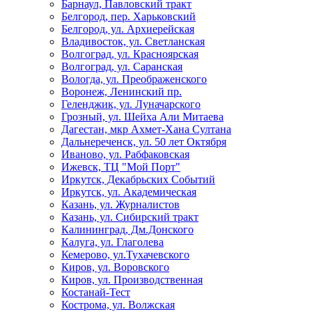
Барнаул, Павловский тракт
Белгород, пер. Харьковский
Белгород, ул. Архиерейская
Владивосток, ул. Светланская
Волгоград, ул. Красноярская
Волгоград, ул. Саранская
Вологда, ул. Преображенского
Воронеж, Ленинский пр.
Геленджик, ул. Луначарского
Грозный, ул. Шейха Али Митаева
Дагестан, мкр Ахмет-Хана Султана
Дальнереченск, ул. 50 лет Октября
Иваново, ул. Рабфаковская
Ижевск, ТЦ "Мой Порт"
Иркутск, Декабрьских Событий
Иркутск, ул. Академическая
Казань, ул. Журналистов
Казань, ул. Сибирский тракт
Калининград, Дм.Донского
Калуга, ул. Глаголева
Кемерово, ул.Тухачевского
Киров, ул. Воровского
Киров, ул. Производственная
Костанай-Тест
Кострома, ул. Волжская