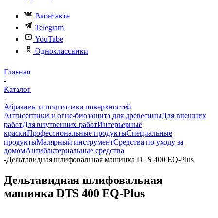
Вконтакте
Telegram
YouTube
Одноклассники
Главная
-
Каталог
-
Абразивы и подготовка поверхностей
Антисептики и огне-биозащита для древесины
Для внешних
работ
Для внутренних работ
Интерьерные
краски
Профессиональные продукты
Специальные
продукты
Малярный инструмент
Средства по уходу за
домом
Антибактериальные средства
-
Дельтавидная шлифовальная машинка DTS 400 EQ-Plus
Дельтавидная шлифовальная
машинка DTS 400 EQ-Plus