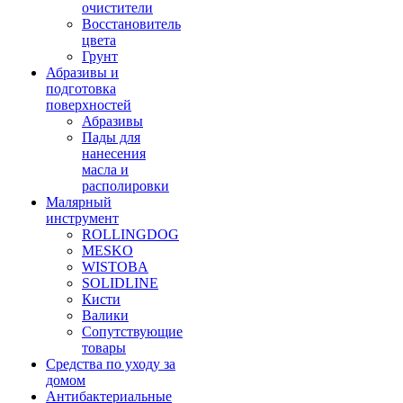
очистители
Восстановитель
цвета
Грунт
Абразивы и
подготовка
поверхностей
Абразивы
Пады для
нанесения
масла и
располировки
Малярный
инструмент
ROLLINGDOG
MESKO
WISTOBA
SOLIDLINE
Кисти
Валики
Сопутствующие
товары
Средства по уходу за
домом
Антибактериальные