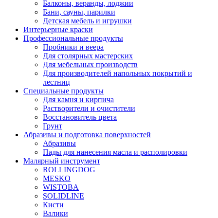
Балконы, веранды, лоджии
Бани, сауны, парилки
Детская мебель и игрушки
Интерьерные краски
Профессиональные продукты
Пробники и веера
Для столярных мастерских
Для мебельных производств
Для производителей напольных покрытий и
лестниц
Специальные продукты
Для камня и кирпича
Растворители и очистители
Восстановитель цвета
Грунт
Абразивы и подготовка поверхностей
Абразивы
Пады для нанесения масла и располировки
Малярный инструмент
ROLLINGDOG
MESKO
WISTOBA
SOLIDLINE
Кисти
Валики