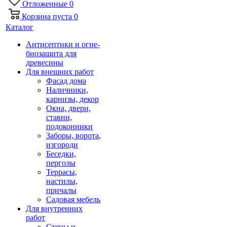
Отложенные
0
Корзина
пуста
0
Каталог
Антисептики и огне-
биозащита для
древесины
Для внешних работ
Фасад дома
Наличники,
карнизы, декор
Окна, двери,
ставни,
подоконники
Заборы, ворота,
изгороди
Беседки,
перголы
Террасы,
настилы,
причалы
Садовая мебель
Для внутренних
работ
Стены и