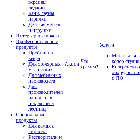
веранды,
лоджии
Бани, сауны,
парилки
Детская мебель
и игрушки
Интерьерные краски
Профессиональные
Услуги
продукты
Пробники и
Мобильная
веера
Что
колор студия
Для столярных
Акции
красим?
Колеровочно
мастерских
оборудовани
Для мебельных
и ПО
производств
Для
производителей
напольных
покрытий и
лестниц
Специальные
продукты
Для камня и
кирпича
Растворители и