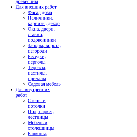
древесины
Для внешних работ
Фасад дома
Наличники,
карнизы, декор
Окна, двери,
ставни,
подоконники
Заборы, ворота,
изгороди
Беседки,
перголы
Террасы,
настилы,
причалы
Садовая мебель
Для внутренних
работ
Стены и
потолки
Пол, паркет,
лестницы
Мебель и
столешницы
Балконы,