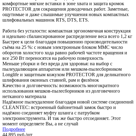
комфортные мягкие вставки в зоне хвата и защита кромок
PROTECTOR для сокращения доводочных работ. Заметные,
ощутимые и даже слышимые улучшения новых компактных
шлифовальных машинок RTS, DTS, ETS.
Работа без усталости: компактная эргономичная конструкция
и идеально сбалансированное распределение веса всего 1,2 кг
Быстрее к цели благодаря повышению производительности
съёма на 25 %: с новым электронным блоком MMC число
оборотов холостого хода равно рабочей частоте вращения и
все 250 Вт переносятся на рабочую поверхность
Меньше уборки и без вреда для здоровья: на выбор с
пылеудаляющим аппаратом или мешком-пылесборником
Longlife и защитным кожухом PROTECTOR для деликатного
шлифования оконных ставней, рам и филёнок
Качество и долговечность: возможность многократного
использования мешков-пылесборников из долговечного
нетканого материала
Надёжное пылеудаление благодаря новой системе соединений
CLEANTEC: встроенный байонетный замок быстро и
надёжно соединяет муфту шланга с патрубком
электроинструмента. И так же быстро отсоединяет. Этот
момент определяете Вы, а не случай
Подробнее
44 895
руб.
/шт