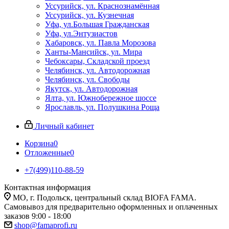
Уссурийск, ул. Краснознамённая
Уссурийск, ул. Кузнечная
Уфа, ул.Большая Гражданская
Уфа, ул.Энтузиастов
Хабаровск, ул. Павла Морозова
Ханты-Мансийск, ул. Мира
Чебоксары, Складской проезд
Челябинск, ул. Автодорожная
Челябинск, ул. Свободы
Якутск, ул. Автодорожная
Ялта, ул. Южнобережное шоссе
Ярославль, ул. Полушкина Роща
Личный кабинет
Корзина
0
Отложенные
0
+7(499)110-88-59
Контактная информация
МО, г. Подольск, центральный склад BIOFA FAMA.
Самовывоз для предварительно оформленных и оплаченных
заказов 9:00 - 18:00
shop@famaprofi.ru