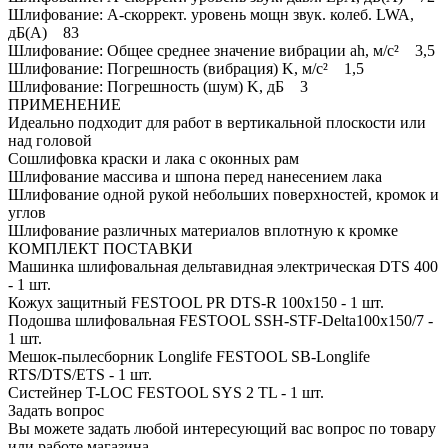
Шлифование: A-скоррект. уровень мощн звук. колеб. LWA,
дБ(A) 83
Шлифование: Общее среднее значение вибрации ah, м/с² 3,5
Шлифование: Погрешность (вибрация) K, м/с² 1,5
Шлифование: Погрешность (шум) K, дБ 3
ПРИМЕНЕНИЕ
Идеально подходит для работ в вертикальной плоскости или
над головой
Сошлифовка краски и лака с оконных рам
Шлифование массива и шпона перед нанесением лака
Шлифование одной рукой небольших поверхностей, кромок и
углов
Шлифование различных материалов вплотную к кромке
КОМПЛЕКТ ПОСТАВКИ
Машинка шлифовальная дельтавидная электрическая DTS 400
- 1 шт.
Кожух защитный FESTOOL PR DTS-R 100x150 - 1 шт.
Подошва шлифовальная FESTOOL SSH-STF-Delta100x150/7 -
1 шт.
Мешок-пылесборник Longlife FESTOOL SB-Longlife
RTS/DTS/ETS - 1 шт.
Систейнер T-LOC FESTOOL SYS 2 TL - 1 шт.
Задать вопрос
Вы можете задать любой интересующий вас вопрос по товару
или работе магазина.