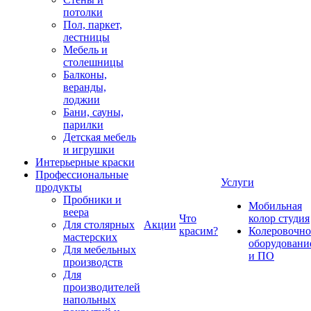
потолки
Пол, паркет,
лестницы
Мебель и
столешницы
Балконы,
веранды,
лоджии
Бани, сауны,
парилки
Детская мебель
и игрушки
Интерьерные краски
Профессиональные
Услуги
продукты
Пробники и
Мобильная
веера
Что
колор студия
Для столярных
Акции
красим?
Колеровочно
мастерских
оборудовани
Для мебельных
и ПО
производств
Для
производителей
напольных