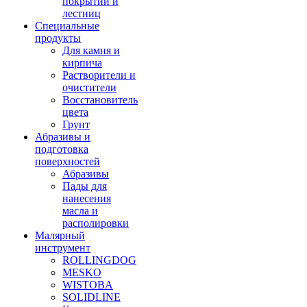
покрытий и
лестниц
Специальные
продукты
Для камня и
кирпича
Растворители и
очистители
Восстановитель
цвета
Грунт
Абразивы и
подготовка
поверхностей
Абразивы
Пады для
нанесения
масла и
располировки
Малярный
инструмент
ROLLINGDOG
MESKO
WISTOBA
SOLIDLINE