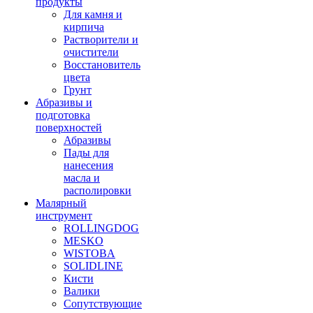
продукты
Для камня и
кирпича
Растворители и
очистители
Восстановитель
цвета
Грунт
Абразивы и
подготовка
поверхностей
Абразивы
Пады для
нанесения
масла и
располировки
Малярный
инструмент
ROLLINGDOG
MESKO
WISTOBA
SOLIDLINE
Кисти
Валики
Сопутствующие