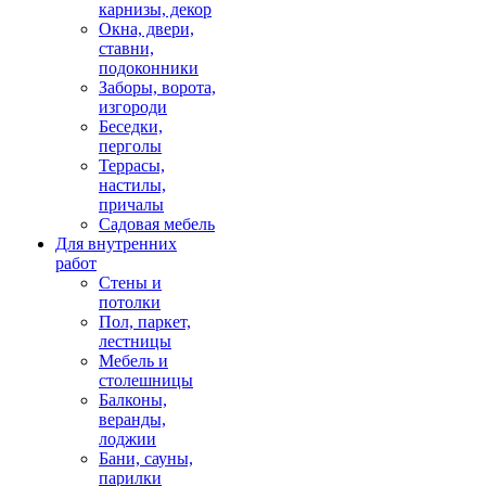
карнизы, декор
Окна, двери,
ставни,
подоконники
Заборы, ворота,
изгороди
Беседки,
перголы
Террасы,
настилы,
причалы
Садовая мебель
Для внутренних
работ
Стены и
потолки
Пол, паркет,
лестницы
Мебель и
столешницы
Балконы,
веранды,
лоджии
Бани, сауны,
парилки