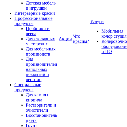
Детская мебель
и игрушки
Интерьерные краски
Профессиональные
Услуги
продукты
Пробники и
Мобильная
веера
Что
колор студия
Для столярных
Акции
красим?
Колеровочно
мастерских
оборудовани
Для мебельных
и ПО
производств
Для
производителей
напольных
покрытий и
лестниц
Специальные
продукты
Для камня и
кирпича
Растворители и
очистители
Восстановитель
цвета
Грунт