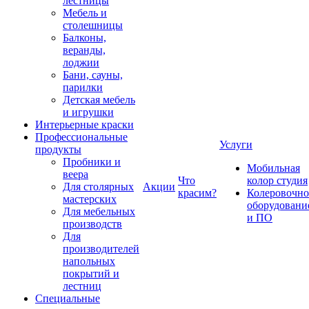
лестницы
Мебель и
столешницы
Балконы,
веранды,
лоджии
Бани, сауны,
парилки
Детская мебель
и игрушки
Интерьерные краски
Профессиональные
Услуги
продукты
Пробники и
Мобильная
веера
Что
колор студия
Для столярных
Акции
красим?
Колеровочно
мастерских
оборудовани
Для мебельных
и ПО
производств
Для
производителей
напольных
покрытий и
лестниц
Специальные