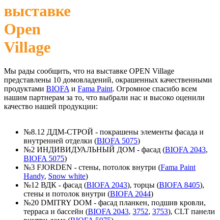
выставке
Open
Village
Мы рады сообщить, что на выставке OPEN Village
представлены 10 домовладений, окрашенных качественными
продуктами
BIOFA
и
Fama Paint
. Огромное спасибо всем
нашим партнерам за то, что выбрали нас и высоко оценили
качество нашей продукции:
№8.12 ДДМ-СТРОЙ - покрашены элементы фасада и
внутренней отделки (
BIOFA 5075
)
№2 ИНДИВИДУАЛЬНЫЙ ДОМ - фасад (
BIOFA 2043
,
BIOFA 5075
)
№3 FJORDEN - стены, потолок внутри (
Fama Paint
Handy
,
Snow white
)
№12 ВДК - фасад (
BIOFA 2043
), торцы (
BIOFA 8405
),
стены и потолок внутри (
BIOFA 2044
)
№20 DMITRY DOM - фасад планкен, подшив кровли,
терраса и бассейн (
BIOFA 2043
,
3752
,
3753
), CLT панели