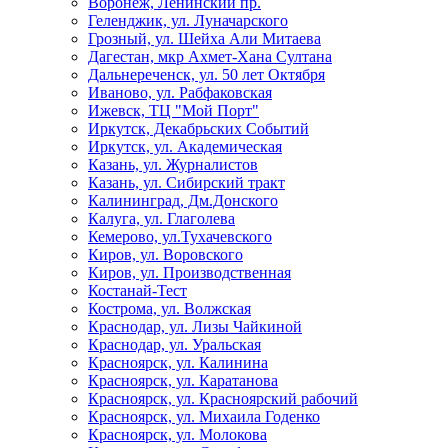
Воронеж, Ленинский пр.
Геленджик, ул. Луначарского
Грозный, ул. Шейха Али Митаева
Дагестан, мкр Ахмет-Хана Султана
Дальнереченск, ул. 50 лет Октября
Иваново, ул. Рабфаковская
Ижевск, ТЦ "Мой Порт"
Иркутск, Декабрьских Событий
Иркутск, ул. Академическая
Казань, ул. Журналистов
Казань, ул. Сибирский тракт
Калининград, Дм.Донского
Калуга, ул. Глаголева
Кемерово, ул.Тухачевского
Киров, ул. Воровского
Киров, ул. Производственная
Костанай-Тест
Кострома, ул. Волжская
Краснодар, ул. Лизы Чайкиной
Краснодар, ул. Уральская
Красноярск, ул. Калинина
Красноярск, ул. Каратанова
Красноярск, ул. Красноярский рабочий
Красноярск, ул. Михаила Годенко
Красноярск, ул. Молокова