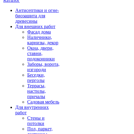
Каталог
Антисептики и огне-
биозащита для
древесины
Для внешних работ
Фасад дома
Наличники,
карнизы, декор
Окна, двери,
ставни,
подоконники
Заборы, ворота,
изгороди
Беседки,
перголы
Террасы,
настилы,
причалы
Садовая мебель
Для внутренних
работ
Стены и
потолки
Пол, паркет,