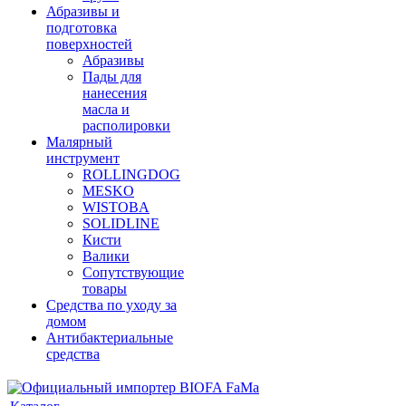
Абразивы и
подготовка
поверхностей
Абразивы
Пады для
нанесения
масла и
располировки
Малярный
инструмент
ROLLINGDOG
MESKO
WISTOBA
SOLIDLINE
Кисти
Валики
Сопутствующие
товары
Средства по уходу за
домом
Антибактериальные
средства