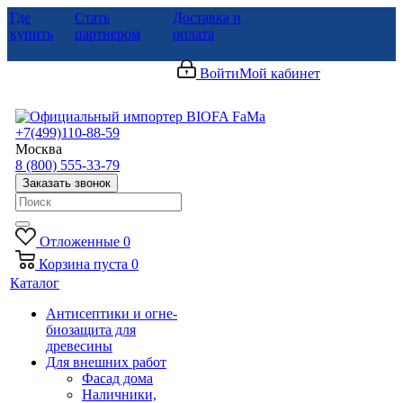
Где
Стать
Доставка и
купить
партнером
оплата
Войти
Мой кабинет
+7(499)110-88-59
Москва
8 (800) 555-33-79
Заказать звонок
Отложенные
0
Корзина
пуста
0
Каталог
Антисептики и огне-
биозащита для
древесины
Для внешних работ
Фасад дома
Наличники,