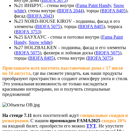
внутри дома (
BIOFA 5075
)
№21 ИНБРУС - стены внутри (
Fama Paint Handy
,
Snow
white
), стены внутри (
BIOFA 2044
), торцы (
BIOFA 8405
),
фасад (
BIOFA 2043
)
№23 NORD-HOUSE KIROV - подшивы, фасад и его
элементы (
BIOFA 5075
), торцы (
BIOFA 8405
), терраса
(
BIOFA 3753
)
№25 БАУХАУС - стены и потолки внутри (
Fama Paint
Handy
,
Snow white
)
№27 HOLZBALKEN – подшивы, фасад и его элементы
(
BIOFA 5075
), фахверк и лобовая доска (
BIOFA 5075
),
торцы (
BIOFA 8405
), стены внутри (
BIOFA 5075
)
Приглашаем всех посетить выставочные дома с 17 июля
по 10 августа
, где вы сможете увидеть, как наши продукты
преобразуют пространство и создают атмосферу уюта и стиля.
Это уникальная возможность не только насладиться
красивыми интерьерами, но и получить специальные
предложения!
На стенде 7.11
всех посетителей ждут
специальные скидки и
розыгрыши
. С нашим
промокодом FAMA2025
скидка 20%
на входной билет, приобрести его можно
ТУТ
. Не упустите