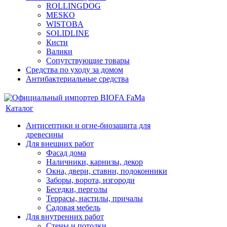
ROLLINGDOG
MESKO
WISTOBA
SOLIDLINE
Кисти
Валики
Сопутствующие товары
Средства по уходу за домом
Антибактериальные средства
Каталог
Антисептики и огне-биозащита для
древесины
Для внешних работ
Фасад дома
Наличники, карнизы, декор
Окна, двери, ставни, подоконники
Заборы, ворота, изгороди
Беседки, перголы
Террасы, настилы, причалы
Садовая мебель
Для внутренних работ
Стены и потолки