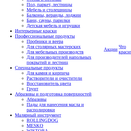
Пол, паркет, лестницы
Мебель и столешницы
Балконы, веранды, лоджии
Бани, сауны, парилки
Детская мебель и игрушки
Интерьерные краски
Профессиональные продукты
Пробники и веера
Для столярных мастерских
Что
Акции
Для мебельных производств
краси
Для производителей напольных
покрытий и лестниц
Специальные продукты
Для камня и кирпича
Растворители и очистители
Восстановитель цвета
Грунт
Абразивы и подготовка поверхностей
Абразивы
Пады для нанесения масла и
располировки
Малярный инструмент
ROLLINGDOG
MESKO
WISTOBA