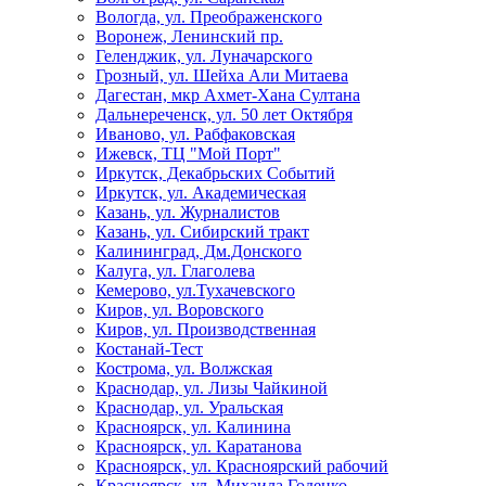
Вологда, ул. Преображенского
Воронеж, Ленинский пр.
Геленджик, ул. Луначарского
Грозный, ул. Шейха Али Митаева
Дагестан, мкр Ахмет-Хана Султана
Дальнереченск, ул. 50 лет Октября
Иваново, ул. Рабфаковская
Ижевск, ТЦ "Мой Порт"
Иркутск, Декабрьских Событий
Иркутск, ул. Академическая
Казань, ул. Журналистов
Казань, ул. Сибирский тракт
Калининград, Дм.Донского
Калуга, ул. Глаголева
Кемерово, ул.Тухачевского
Киров, ул. Воровского
Киров, ул. Производственная
Костанай-Тест
Кострома, ул. Волжская
Краснодар, ул. Лизы Чайкиной
Краснодар, ул. Уральская
Красноярск, ул. Калинина
Красноярск, ул. Каратанова
Красноярск, ул. Красноярский рабочий
Красноярск, ул. Михаила Годенко