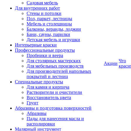
Садовая мебель
Для внутренних работ
Стены и потолки
Пол, паркет, лестницы
Мебель и столешницы
Балконы, веранды, лоджии
Бани, сауны, парилки
Детская мебель и игрушки
Интерьерные краски
Профессиональные продукты
Пробники и веера
Для столярных мастерских
Что
Акции
Для мебельных производств
краси
Для производителей напольных
покрытий и лестниц
Специальные продукты
Для камня и кирпича
Растворители и очистители
Восстановитель цвета
Грунт
Абразивы и подготовка поверхностей
Абразивы
Пады для нанесения масла и
располировки
Малярный инструмент