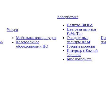
Колористика
Палитра BIOFA
Цветовая палитра
Услуги
FaMa Tint
Мобильная колор студия
Стандартные
Це
м?
Колеровочное
палитры ЛКМ
зн
оборудование и ПО
Готовые проекты
Интерьер с Еленой
Зориной
Блог колориста