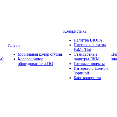
Колористика
Палитра BIOFA
Цветовая палитра
Услуги
FaMa Tint
Мобильная колор студия
Стандартные
Це
м?
Колеровочное
палитры ЛКМ
зн
оборудование и ПО
Готовые проекты
Интерьер с Еленой
Зориной
Блог колориста