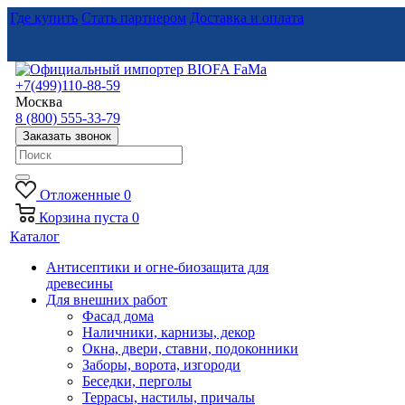
Где купить
Стать партнером
Доставка и оплата
+7(499)110-88-59
Москва
8 (800) 555-33-79
Заказать звонок
Отложенные
0
Корзина
пуста
0
Каталог
Антисептики и огне-биозащита для
древесины
Для внешних работ
Фасад дома
Наличники, карнизы, декор
Окна, двери, ставни, подоконники
Заборы, ворота, изгороди
Беседки, перголы
Террасы, настилы, причалы