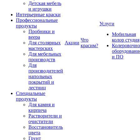
Детская мебель
и игрушки
Интерьерные краски
Профессиональные
Услуги
продукты
Пробники и
Мобильная
веера
Что
колор студия
Для столярных
Акции
красим?
Колеровочно
мастерских
оборудовани
Для мебельных
и ПО
производств
Для
производителей
напольных
покрытий и
лестниц
Специальные
продукты
Для камня и
кирпича
Растворители и
очистители
Восстановитель
цвета
Грунт