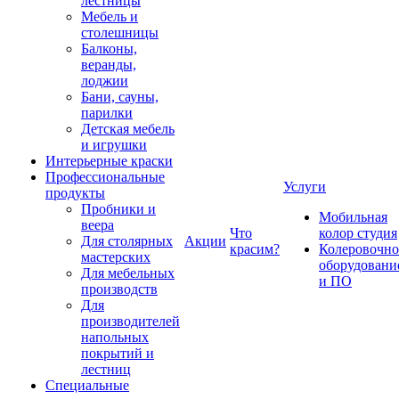
лестницы
Мебель и
столешницы
Балконы,
веранды,
лоджии
Бани, сауны,
парилки
Детская мебель
и игрушки
Интерьерные краски
Профессиональные
Услуги
продукты
Пробники и
Мобильная
веера
Что
колор студия
Для столярных
Акции
красим?
Колеровочно
мастерских
оборудовани
Для мебельных
и ПО
производств
Для
производителей
напольных
покрытий и
лестниц
Специальные