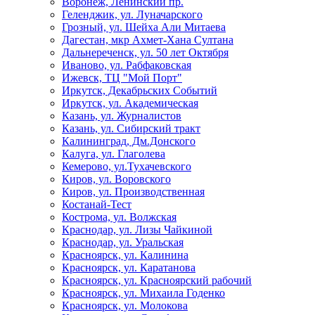
Воронеж, Ленинский пр.
Геленджик, ул. Луначарского
Грозный, ул. Шейха Али Митаева
Дагестан, мкр Ахмет-Хана Султана
Дальнереченск, ул. 50 лет Октября
Иваново, ул. Рабфаковская
Ижевск, ТЦ "Мой Порт"
Иркутск, Декабрьских Событий
Иркутск, ул. Академическая
Казань, ул. Журналистов
Казань, ул. Сибирский тракт
Калининград, Дм.Донского
Калуга, ул. Глаголева
Кемерово, ул.Тухачевского
Киров, ул. Воровского
Киров, ул. Производственная
Костанай-Тест
Кострома, ул. Волжская
Краснодар, ул. Лизы Чайкиной
Краснодар, ул. Уральская
Красноярск, ул. Калинина
Красноярск, ул. Каратанова
Красноярск, ул. Красноярский рабочий
Красноярск, ул. Михаила Годенко
Красноярск, ул. Молокова