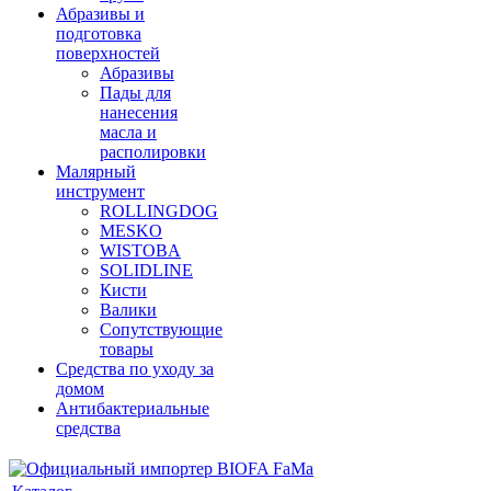
Абразивы и
подготовка
поверхностей
Абразивы
Пады для
нанесения
масла и
располировки
Малярный
инструмент
ROLLINGDOG
MESKO
WISTOBA
SOLIDLINE
Кисти
Валики
Сопутствующие
товары
Средства по уходу за
домом
Антибактериальные
средства