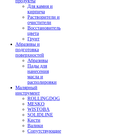
продукты
Для камня и
кирпича
Растворители и
очистители
Восстановитель
цвета
Грунт
Абразивы и
подготовка
поверхностей
Абразивы
Пады для
нанесения
масла и
располировки
Малярный
инструмент
ROLLINGDOG
MESKO
WISTOBA
SOLIDLINE
Кисти
Валики
Сопутствующие