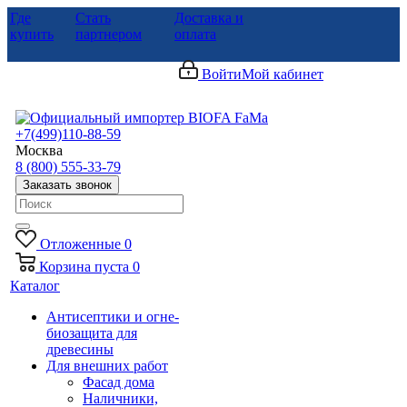
Где
Стать
Доставка и
купить
партнером
оплата
Войти
Мой кабинет
+7(499)110-88-59
Москва
8 (800) 555-33-79
Заказать звонок
Отложенные
0
Корзина
пуста
0
Каталог
Антисептики и огне-
биозащита для
древесины
Для внешних работ
Фасад дома
Наличники,