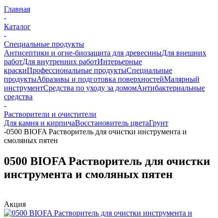
Главная
-
Каталог
-
Специальные продукты
Антисептики и огне-биозащита для древесины
Для внешних
работ
Для внутренних работ
Интерьерные
краски
Профессиональные продукты
Специальные
продукты
Абразивы и подготовка поверхностей
Малярный
инструмент
Средства по уходу за домом
Антибактериальные
средства
-
Растворители и очистители
Для камня и кирпича
Восстановитель цвета
Грунт
-
0500 BIOFA Растворитель для очистки инструмента и
смоляных пятен
0500 BIOFA Растворитель для очистки
инструмента и смоляных пятен
Акция