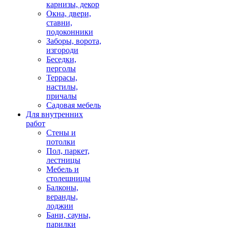
карнизы, декор
Окна, двери,
ставни,
подоконники
Заборы, ворота,
изгороди
Беседки,
перголы
Террасы,
настилы,
причалы
Садовая мебель
Для внутренних
работ
Стены и
потолки
Пол, паркет,
лестницы
Мебель и
столешницы
Балконы,
веранды,
лоджии
Бани, сауны,
парилки