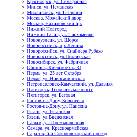
Красноярск, ул. Семафорная
Минск, ул. Неманская
Михайловск, ул. Гагарина
Москва, Можайский двор
Москва, Нахимовский пр.
Нижний Новгород
Нижний Тагил, ул. Пархоменко
Новокузнецк, ул. Щорса
Новороссийск, пр. Ленина
Новороссийск, ул. Снайпера Рубахо
Новороссийск, ул.Пионерская
Новосибирск, ул. Фабричная
Обнинск, Киевское ш., 33
Пермь, ул. 25 лет Октября
Пермь, ул. Новогайвинская
Петропавловск-Камчатский, ул. Дальняя
Пятигорск, Георгиевское шоссе
Пятигорск, ул. Беговая
Ростов-на-Дону, Кольцевая
Ростов-на-Дону, ул. Нансена
Рязань, ул. Рязанская
Рязань, ул.Введенская
Сальск, ул. Промышленная
Самара, ул. Красноармейская
Саратов, 6-й Соколовогорский проезд