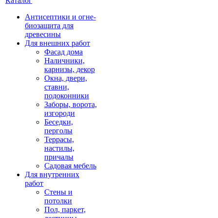
Каталог
Антисептики и огне-
биозащита для
древесины
Для внешних работ
Фасад дома
Наличники,
карнизы, декор
Окна, двери,
ставни,
подоконники
Заборы, ворота,
изгороди
Беседки,
перголы
Террасы,
настилы,
причалы
Садовая мебель
Для внутренних
работ
Стены и
потолки
Пол, паркет,