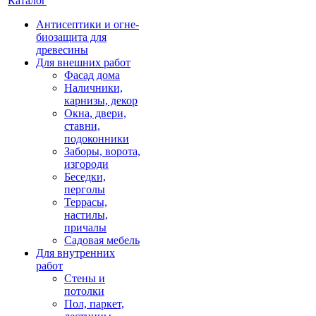
Каталог
Антисептики и огне-
биозащита для
древесины
Для внешних работ
Фасад дома
Наличники,
карнизы, декор
Окна, двери,
ставни,
подоконники
Заборы, ворота,
изгороди
Беседки,
перголы
Террасы,
настилы,
причалы
Садовая мебель
Для внутренних
работ
Стены и
потолки
Пол, паркет,