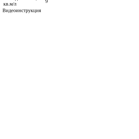
9
кв.м/л
Видеоинструкция