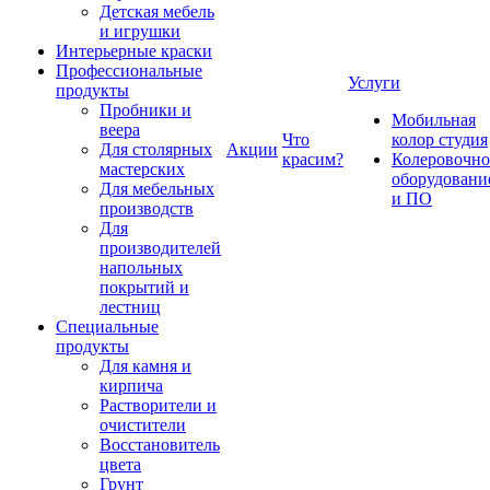
Детская мебель
и игрушки
Интерьерные краски
Профессиональные
Услуги
продукты
Пробники и
Мобильная
веера
Что
колор студия
Для столярных
Акции
красим?
Колеровочно
мастерских
оборудовани
Для мебельных
и ПО
производств
Для
производителей
напольных
покрытий и
лестниц
Специальные
продукты
Для камня и
кирпича
Растворители и
очистители
Восстановитель
цвета
Грунт