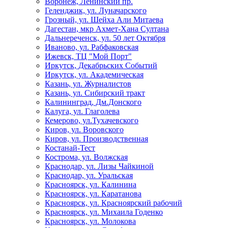
Воронеж, Ленинский пр.
Геленджик, ул. Луначарского
Грозный, ул. Шейха Али Митаева
Дагестан, мкр Ахмет-Хана Султана
Дальнереченск, ул. 50 лет Октября
Иваново, ул. Рабфаковская
Ижевск, ТЦ "Мой Порт"
Иркутск, Декабрьских Событий
Иркутск, ул. Академическая
Казань, ул. Журналистов
Казань, ул. Сибирский тракт
Калининград, Дм.Донского
Калуга, ул. Глаголева
Кемерово, ул.Тухачевского
Киров, ул. Воровского
Киров, ул. Производственная
Костанай-Тест
Кострома, ул. Волжская
Краснодар, ул. Лизы Чайкиной
Краснодар, ул. Уральская
Красноярск, ул. Калинина
Красноярск, ул. Каратанова
Красноярск, ул. Красноярский рабочий
Красноярск, ул. Михаила Годенко
Красноярск, ул. Молокова