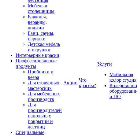
лестницы
Мебель и
столешницы
Балконы,
веранды,
лоджии
Бани, сауны,
парилки
Детская мебель
и игрушки
Интерьерные краски
Профессиональные
Услуги
продукты
Пробники и
Мобильная
веера
Что
колор студия
Для столярных
Акции
красим?
Колеровочно
мастерских
оборудовани
Для мебельных
и ПО
производств
Для
производителей
напольных
покрытий и
лестниц
Специальные