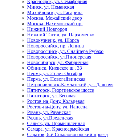
Красноярск, ул. Семафорная
Минск, ул. Неманская
Михайловск, ул. Гагарина
Москва, Можайский двор
Москва, Нахимовский пр.
Нижний Новгород
Нижний Тагил, ул. Пархоменко
Новокузнецк, ул. Щорса
Новороссийск, пр. Ленина
Новороссийск, ул. Снайпера Рубахо
Новороссийск, ул.Пионерская
Новосибирск, ул. Фабричная
Обнинск, Киевское ш., 33
Пермь, ул. 25 лет Октября
Пермь, ул. Новогайвинская
Петропавловск-Камчатский, ул. Дальняя
Пятигорск, Георгиевское шоссе
Пятигорск, ул. Беговая
Ростов-на-Дону, Кольцевая
Ростов-на-Дону, ул. Нансена
Рязань, ул. Рязанская
Рязань, ул.Введенская
Сальск, ул. Промышленная
Самара, ул. Красноармейская
Саратов, 6-й Соколовогорский проезд