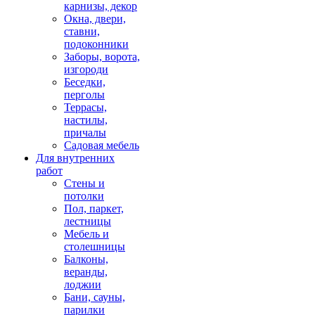
карнизы, декор
Окна, двери,
ставни,
подоконники
Заборы, ворота,
изгороди
Беседки,
перголы
Террасы,
настилы,
причалы
Садовая мебель
Для внутренних
работ
Стены и
потолки
Пол, паркет,
лестницы
Мебель и
столешницы
Балконы,
веранды,
лоджии
Бани, сауны,
парилки