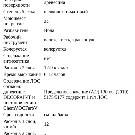
древесина
поверхности
Степень блеска
шелковисто-матовый
Моющееся
да
покрытие
Разбавитель
Вода
Рабочий
валик, кисть, краскопульт
инструмент
Колеруется
колеруется
Содержание
нет
антисептика
Расход в 2 слоя
12-9 кв. м/л
Время высыхания
6-12 часов
Содержание ЛОС
согласно
директиве
Предельное значение (A/е) 130 г/л (2010).
DECOPAINT и
5175/5177 содержит 1 г/л ЛОС.
постановлению
ChemVOCFarbV
Срок годности
см. на банке
Расход в 1 слой,
12
кв.м/л
Расход в 2 слоя,