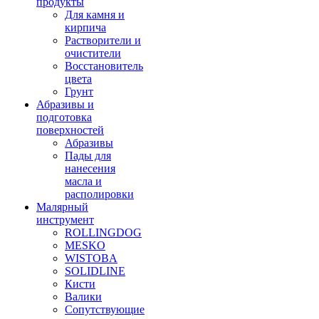
продукты
Для камня и
кирпича
Растворители и
очистители
Восстановитель
цвета
Грунт
Абразивы и
подготовка
поверхностей
Абразивы
Пады для
нанесения
масла и
располировки
Малярный
инструмент
ROLLINGDOG
MESKO
WISTOBA
SOLIDLINE
Кисти
Валики
Сопутствующие