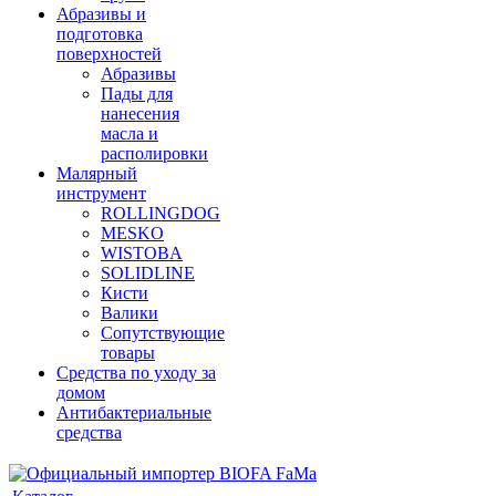
Абразивы и
подготовка
поверхностей
Абразивы
Пады для
нанесения
масла и
располировки
Малярный
инструмент
ROLLINGDOG
MESKO
WISTOBA
SOLIDLINE
Кисти
Валики
Сопутствующие
товары
Средства по уходу за
домом
Антибактериальные
средства