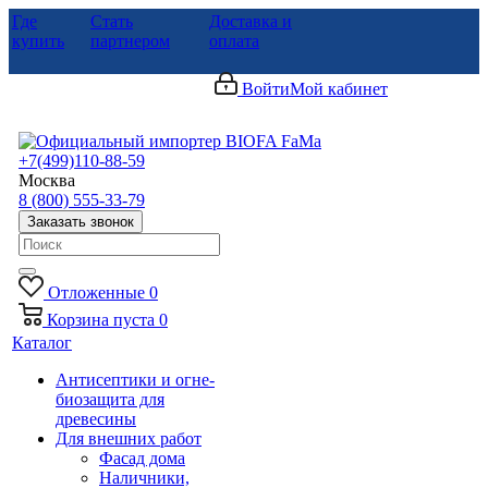
Где
Стать
Доставка и
купить
партнером
оплата
Войти
Мой кабинет
+7(499)110-88-59
Москва
8 (800) 555-33-79
Заказать звонок
Отложенные
0
Корзина
пуста
0
Каталог
Антисептики и огне-
биозащита для
древесины
Для внешних работ
Фасад дома
Наличники,