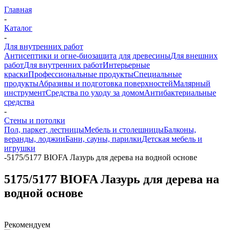
Главная
-
Каталог
-
Для внутренних работ
Антисептики и огне-биозащита для древесины
Для внешних
работ
Для внутренних работ
Интерьерные
краски
Профессиональные продукты
Специальные
продукты
Абразивы и подготовка поверхностей
Малярный
инструмент
Средства по уходу за домом
Антибактериальные
средства
-
Стены и потолки
Пол, паркет, лестницы
Мебель и столешницы
Балконы,
веранды, лоджии
Бани, сауны, парилки
Детская мебель и
игрушки
-
5175/5177 BIOFA Лазурь для дерева на водной основе
5175/5177 BIOFA Лазурь для дерева на
водной основе
Рекомендуем