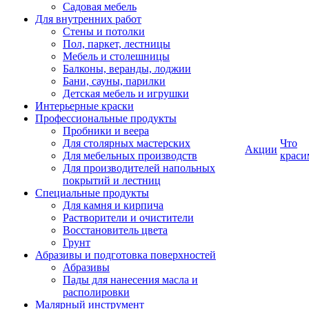
Садовая мебель
Для внутренних работ
Стены и потолки
Пол, паркет, лестницы
Мебель и столешницы
Балконы, веранды, лоджии
Бани, сауны, парилки
Детская мебель и игрушки
Интерьерные краски
Профессиональные продукты
Пробники и веера
Для столярных мастерских
Что
Акции
Для мебельных производств
краси
Для производителей напольных
покрытий и лестниц
Специальные продукты
Для камня и кирпича
Растворители и очистители
Восстановитель цвета
Грунт
Абразивы и подготовка поверхностей
Абразивы
Пады для нанесения масла и
располировки
Малярный инструмент