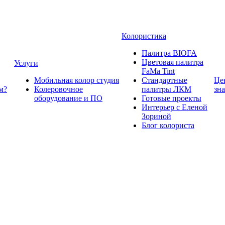
Колористика
Палитра BIOFA
Цветовая палитра
Услуги
FaMa Tint
Мобильная колор студия
Стандартные
Це
м?
Колеровочное
палитры ЛКМ
зн
оборудование и ПО
Готовые проекты
Интерьер с Еленой
Зориной
Блог колориста