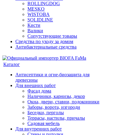
ROLLINGDOG
MESKO
WISTOBA
SOLIDLINE
Кисти
Валики
Сопутствующие товары
Средства по уходу за домом
Антибактериальные средства
Каталог
Антисептики и огне-биозащита для
древесины
Для внешних работ
Фасад дома
Наличники, карнизы, декор
Окна, двери, ставни, подоконники
Заборы, ворота, изгороди
Беседки, перголы
Террасы, настилы, причалы
Садовая мебель
Для внутренних работ
Стены и потолки