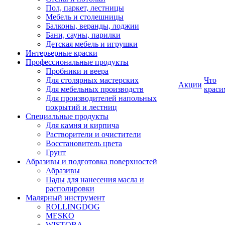
Пол, паркет, лестницы
Мебель и столешницы
Балконы, веранды, лоджии
Бани, сауны, парилки
Детская мебель и игрушки
Интерьерные краски
Профессиональные продукты
Пробники и веера
Для столярных мастерских
Что
Акции
Для мебельных производств
краси
Для производителей напольных
покрытий и лестниц
Специальные продукты
Для камня и кирпича
Растворители и очистители
Восстановитель цвета
Грунт
Абразивы и подготовка поверхностей
Абразивы
Пады для нанесения масла и
располировки
Малярный инструмент
ROLLINGDOG
MESKO
WISTOBA