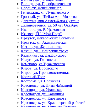
Вологда, ул. Преображенского
Воронеж, Ленинский пр.
Геленджик, ул. Луначарского
Грозный, ул. Шейха Али Митаева
Дагестан, мкр Ахмет-Хана Султана
Дальнереченск, ул. 50 лет Октября
Иваново, ул. Рабфаковская
Ижевск, ТЦ "Мой Порт"
Иркутск, Декабрьских Событий
Иркутск, ул. Академическая
Казань, ул. Журналистов
Казань, ул. Сибирский тракт
Калининград, Дм.Донского
Калуга, ул. Глаголева
Кемерово, ул.Тухачевского
Киров, ул. Воровского
Киров, ул. Производственная
Костанай-Тест
Кострома, ул. Волжская
Краснодар, ул. Лизы Чайкиной
Краснодар, ул. Уральская
Красноярск, ул. Калинина
Красноярск, ул. Каратанова
Красноярск, ул. Красноярский рабочий
Красноярск, ул. Михаила Годенко