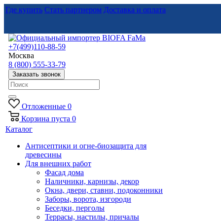
Где купить
Стать партнером
Доставка и оплата
+7(499)110-88-59
Москва
8 (800) 555-33-79
Заказать звонок
Отложенные
0
Корзина
пуста
0
Каталог
Антисептики и огне-биозащита для
древесины
Для внешних работ
Фасад дома
Наличники, карнизы, декор
Окна, двери, ставни, подоконники
Заборы, ворота, изгороди
Беседки, перголы
Террасы, настилы, причалы