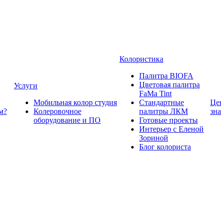
Колористика
Палитра BIOFA
Цветовая палитра
Услуги
FaMa Tint
Мобильная колор студия
Стандартные
Це
м?
Колеровочное
палитры ЛКМ
зн
оборудование и ПО
Готовые проекты
Интерьер с Еленой
Зориной
Блог колориста