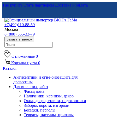
Где купить
Стать партнером
Доставка и оплата
+7(499)110-88-59
Москва
8 (800) 555-33-79
Заказать звонок
Отложенные
0
Корзина
пуста
0
Каталог
Антисептики и огне-биозащита для
древесины
Для внешних работ
Фасад дома
Наличники, карнизы, декор
Окна, двери, ставни, подоконники
Заборы, ворота, изгороди
Беседки, перголы
Террасы, настилы, причалы