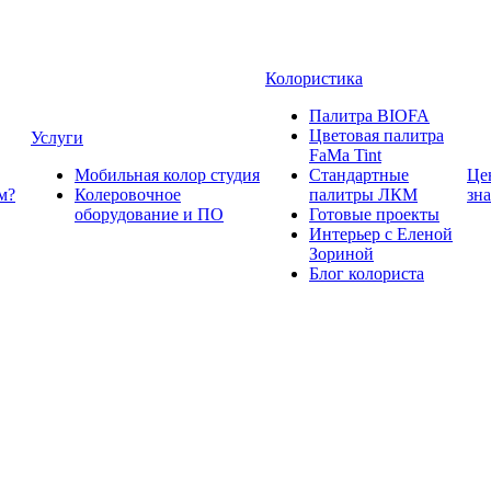
Колористика
Палитра BIOFA
Цветовая палитра
Услуги
FaMa Tint
Мобильная колор студия
Стандартные
Це
м?
Колеровочное
палитры ЛКМ
зн
оборудование и ПО
Готовые проекты
Интерьер с Еленой
Зориной
Блог колориста