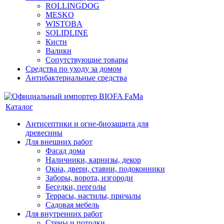
ROLLINGDOG
MESKO
WISTOBA
SOLIDLINE
Кисти
Валики
Сопутствующие товары
Средства по уходу за домом
Антибактериальные средства
Каталог
Антисептики и огне-биозащита для
древесины
Для внешних работ
Фасад дома
Наличники, карнизы, декор
Окна, двери, ставни, подоконники
Заборы, ворота, изгороди
Беседки, перголы
Террасы, настилы, причалы
Садовая мебель
Для внутренних работ
Стены и потолки