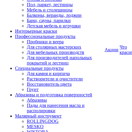
Пол, паркет, лестницы
Мебель и столешницы
Балконы, веранды, лоджии
Бани, сауны, парилки
Детская мебель и игрушки
Интерьерные краски
Профессиональные продукты
Пробники и веера
Для столярных мастерских
Что
Акции
Для мебельных производств
краси
Для производителей напольных
покрытий и лестниц
Специальные продукты
Для камня и кирпича
Растворители и очистители
Восстановитель цвета
Грунт
Абразивы и подготовка поверхностей
Абразивы
Пады для нанесения масла и
располировки
Малярный инструмент
ROLLINGDOG
MESKO
WISTOBA