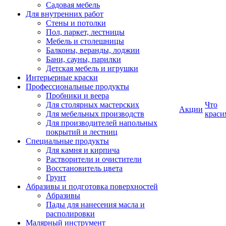
Садовая мебель
Для внутренних работ
Стены и потолки
Пол, паркет, лестницы
Мебель и столешницы
Балконы, веранды, лоджии
Бани, сауны, парилки
Детская мебель и игрушки
Интерьерные краски
Профессиональные продукты
Пробники и веера
Для столярных мастерских
Что
Акции
Для мебельных производств
краси
Для производителей напольных
покрытий и лестниц
Специальные продукты
Для камня и кирпича
Растворители и очистители
Восстановитель цвета
Грунт
Абразивы и подготовка поверхностей
Абразивы
Пады для нанесения масла и
располировки
Малярный инструмент