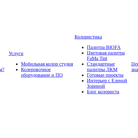
Колористика
Палитра BIOFA
Цветовая палитра
Услуги
FaMa Tint
Мобильная колор студия
Стандартные
Це
м?
Колеровочное
палитры ЛКМ
зн
оборудование и ПО
Готовые проекты
Интерьер с Еленой
Зориной
Блог колориста