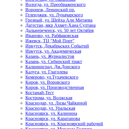
Вологда, ул. Преображенского
Воронеж, Ленинский пр.
Геленджик, ул. Луначарского
Грозный, ул. Шейха Али Митаева
Дагестан, мкр Ахмет-Хана Султана
Дальнереченск, ул. 50 лет Октября
Иваново, ул. Рабфаковская
Ижевск, ТЦ "Мой Порт"
Иркутск, Декабрьских Событий
Иркутск, ул. Академическая
Казань, ул. Журналистов
Казань, ул. Сибирский тракт
Калининград, Дм.Донского
Калуга, ул. Глаголева
Кемерово, ул.Тухачевского
Киров, ул. Воровского
Киров, ул. Производственная
Костанай-Тест
Кострома, ул. Волжская
Краснодар, ул. Лизы Чайкиной
Краснодар, ул. Уральская
Красноярск, ул. Калинина
Красноярск, ул. Каратанова
Красноярск, ул. Красноярский рабочий
Красноярск, ул. Михаила Годенко