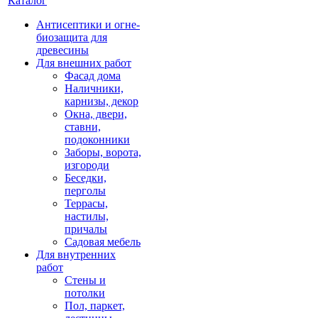
Каталог
Антисептики и огне-
биозащита для
древесины
Для внешних работ
Фасад дома
Наличники,
карнизы, декор
Окна, двери,
ставни,
подоконники
Заборы, ворота,
изгороди
Беседки,
перголы
Террасы,
настилы,
причалы
Садовая мебель
Для внутренних
работ
Стены и
потолки
Пол, паркет,