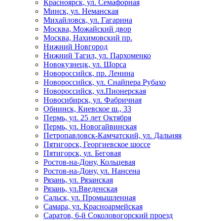
Красноярск, ул. Семафорная
Минск, ул. Неманская
Михайловск, ул. Гагарина
Москва, Можайский двор
Москва, Нахимовский пр.
Нижний Новгород
Нижний Тагил, ул. Пархоменко
Новокузнецк, ул. Щорса
Новороссийск, пр. Ленина
Новороссийск, ул. Снайпера Рубахо
Новороссийск, ул.Пионерская
Новосибирск, ул. Фабричная
Обнинск, Киевское ш., 33
Пермь, ул. 25 лет Октября
Пермь, ул. Новогайвинская
Петропавловск-Камчатский, ул. Дальняя
Пятигорск, Георгиевское шоссе
Пятигорск, ул. Беговая
Ростов-на-Дону, Кольцевая
Ростов-на-Дону, ул. Нансена
Рязань, ул. Рязанская
Рязань, ул.Введенская
Сальск, ул. Промышленная
Самара, ул. Красноармейская
Саратов, 6-й Соколовогорский проезд