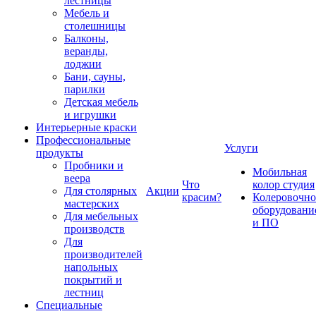
лестницы
Мебель и
столешницы
Балконы,
веранды,
лоджии
Бани, сауны,
парилки
Детская мебель
и игрушки
Интерьерные краски
Профессиональные
Услуги
продукты
Пробники и
Мобильная
веера
Что
колор студия
Для столярных
Акции
красим?
Колеровочно
мастерских
оборудовани
Для мебельных
и ПО
производств
Для
производителей
напольных
покрытий и
лестниц
Специальные