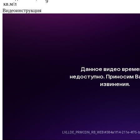
9
кв.м/л
Видеоинструкция