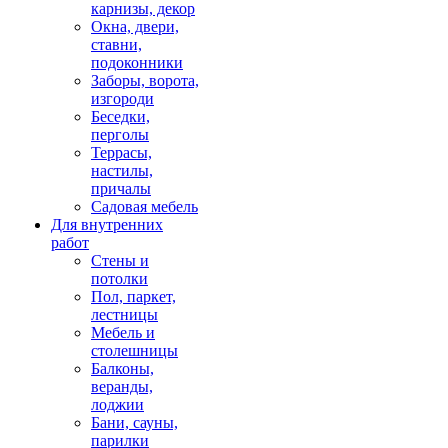
карнизы, декор
Окна, двери,
ставни,
подоконники
Заборы, ворота,
изгороди
Беседки,
перголы
Террасы,
настилы,
причалы
Садовая мебель
Для внутренних
работ
Стены и
потолки
Пол, паркет,
лестницы
Мебель и
столешницы
Балконы,
веранды,
лоджии
Бани, сауны,
парилки