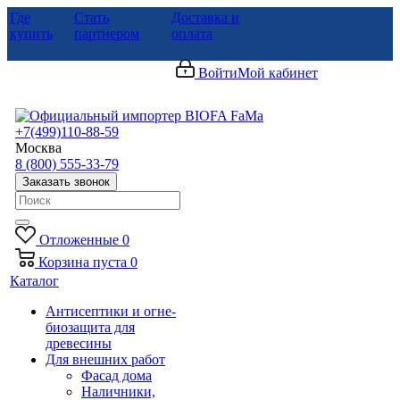
Где
Стать
Доставка и
купить
партнером
оплата
Войти
Мой кабинет
+7(499)110-88-59
Москва
8 (800) 555-33-79
Заказать звонок
Отложенные
0
Корзина
пуста
0
Каталог
Антисептики и огне-
биозащита для
древесины
Для внешних работ
Фасад дома
Наличники,