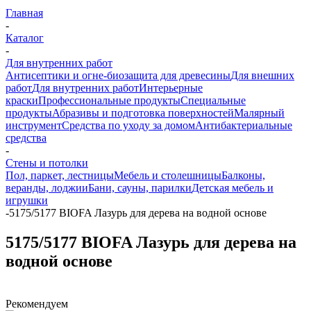
Главная
-
Каталог
-
Для внутренних работ
Антисептики и огне-биозащита для древесины
Для внешних
работ
Для внутренних работ
Интерьерные
краски
Профессиональные продукты
Специальные
продукты
Абразивы и подготовка поверхностей
Малярный
инструмент
Средства по уходу за домом
Антибактериальные
средства
-
Стены и потолки
Пол, паркет, лестницы
Мебель и столешницы
Балконы,
веранды, лоджии
Бани, сауны, парилки
Детская мебель и
игрушки
-
5175/5177 BIOFA Лазурь для дерева на водной основе
5175/5177 BIOFA Лазурь для дерева на
водной основе
Рекомендуем