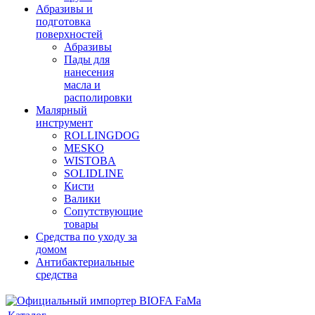
Абразивы и
подготовка
поверхностей
Абразивы
Пады для
нанесения
масла и
располировки
Малярный
инструмент
ROLLINGDOG
MESKO
WISTOBA
SOLIDLINE
Кисти
Валики
Сопутствующие
товары
Средства по уходу за
домом
Антибактериальные
средства