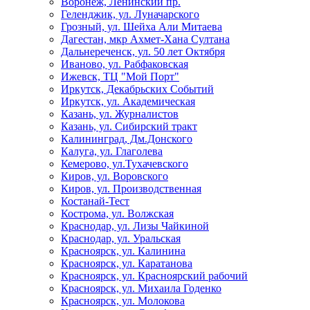
Воронеж, Ленинский пр.
Геленджик, ул. Луначарского
Грозный, ул. Шейха Али Митаева
Дагестан, мкр Ахмет-Хана Султана
Дальнереченск, ул. 50 лет Октября
Иваново, ул. Рабфаковская
Ижевск, ТЦ "Мой Порт"
Иркутск, Декабрьских Событий
Иркутск, ул. Академическая
Казань, ул. Журналистов
Казань, ул. Сибирский тракт
Калининград, Дм.Донского
Калуга, ул. Глаголева
Кемерово, ул.Тухачевского
Киров, ул. Воровского
Киров, ул. Производственная
Костанай-Тест
Кострома, ул. Волжская
Краснодар, ул. Лизы Чайкиной
Краснодар, ул. Уральская
Красноярск, ул. Калинина
Красноярск, ул. Каратанова
Красноярск, ул. Красноярский рабочий
Красноярск, ул. Михаила Годенко
Красноярск, ул. Молокова