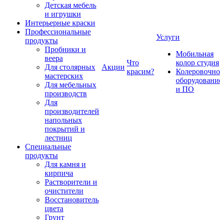
Детская мебель
и игрушки
Интерьерные краски
Профессиональные
Услуги
продукты
Пробники и
Мобильная
веера
Что
колор студия
Для столярных
Акции
красим?
Колеровочно
мастерских
оборудовани
Для мебельных
и ПО
производств
Для
производителей
напольных
покрытий и
лестниц
Специальные
продукты
Для камня и
кирпича
Растворители и
очистители
Восстановитель
цвета
Грунт