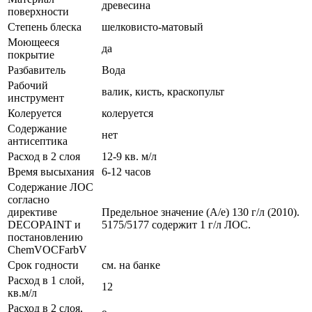
древесина
поверхности
Степень блеска
шелковисто-матовый
Моющееся
да
покрытие
Разбавитель
Вода
Рабочий
валик, кисть, краскопульт
инструмент
Колеруется
колеруется
Содержание
нет
антисептика
Расход в 2 слоя
12-9 кв. м/л
Время высыхания
6-12 часов
Содержание ЛОС
согласно
директиве
Предельное значение (A/е) 130 г/л (2010).
DECOPAINT и
5175/5177 содержит 1 г/л ЛОС.
постановлению
ChemVOCFarbV
Срок годности
см. на банке
Расход в 1 слой,
12
кв.м/л
Расход в 2 слоя,