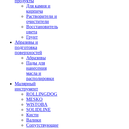
продукты
Для камня и
кирпича
Растворители и
очистители
Восстановитель
цвета
Грунт
Абразивы и
подготовка
поверхностей
Абразивы
Пады для
нанесения
масла и
располировки
Малярный
инструмент
ROLLINGDOG
MESKO
WISTOBA
SOLIDLINE
Кисти
Валики
Сопутствующие