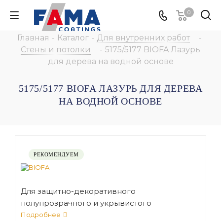
0
Главная
-
Каталог
-
Для внутренних работ
-
Стены и потолки
-
5175/5177 BIOFA Лазурь
для дерева на водной основе
5175/5177 BIOFA ЛАЗУРЬ ДЛЯ ДЕРЕВА
НА ВОДНОЙ ОСНОВЕ
РЕКОМЕНДУЕМ
Для защитно-декоративного
полупрозрачного и укрывистого
окрашивания стен и потолка внутри
Подробнее