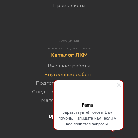
Прайс-листы
Ассоциация
деревянного домостроения
Каталог ЛКМ
Внешние работы
Внутренние работы
Подготовка поверхностей
Средства для ухода за домом
Малярный инструмент
Fama
Здравствуйте! Готовы Вам
Время дружить
помочь. Напишите нам, если у
вас появятся вопросы.