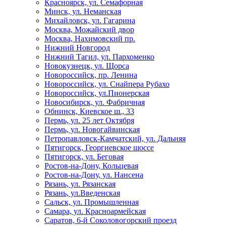
Красноярск, ул. Семафорная
Минск, ул. Неманская
Михайловск, ул. Гагарина
Москва, Можайский двор
Москва, Нахимовский пр.
Нижний Новгород
Нижний Тагил, ул. Пархоменко
Новокузнецк, ул. Щорса
Новороссийск, пр. Ленина
Новороссийск, ул. Снайпера Рубахо
Новороссийск, ул.Пионерская
Новосибирск, ул. Фабричная
Обнинск, Киевское ш., 33
Пермь, ул. 25 лет Октября
Пермь, ул. Новогайвинская
Петропавловск-Камчатский, ул. Дальняя
Пятигорск, Георгиевское шоссе
Пятигорск, ул. Беговая
Ростов-на-Дону, Кольцевая
Ростов-на-Дону, ул. Нансена
Рязань, ул. Рязанская
Рязань, ул.Введенская
Сальск, ул. Промышленная
Самара, ул. Красноармейская
Саратов, 6-й Соколовогорский проезд