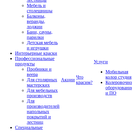
лестницы
Мебель и
столешницы
Балконы,
веранды,
лоджии
Бани, сауны,
парилки
Детская мебель
и игрушки
Интерьерные краски
Профессиональные
Услуги
продукты
Пробники и
Мобильная
веера
Что
колор студия
Для столярных
Акции
красим?
Колеровочно
мастерских
оборудовани
Для мебельных
и ПО
производств
Для
производителей
напольных
покрытий и
лестниц
Специальные