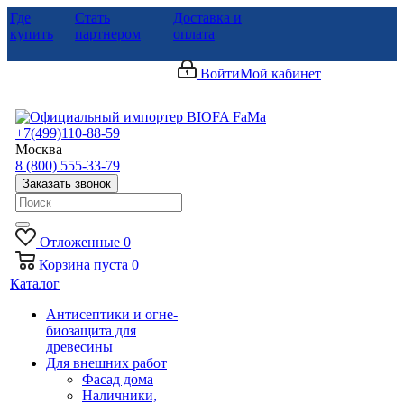
Где
Стать
Доставка и
купить
партнером
оплата
Войти
Мой кабинет
+7(499)110-88-59
Москва
8 (800) 555-33-79
Заказать звонок
Отложенные
0
Корзина
пуста
0
Каталог
Антисептики и огне-
биозащита для
древесины
Для внешних работ
Фасад дома
Наличники,