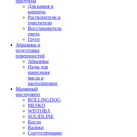
продукты
Для камня и
кирпича
Растворители и
очистители
Восстановитель
цвета
Грунт
Абразивы и
подготовка
поверхностей
Абразивы
Пады для
нанесения
масла и
располировки
Малярный
инструмент
ROLLINGDOG
MESKO
WISTOBA
SOLIDLINE
Кисти
Валики
Сопутствующие