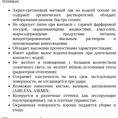
техниках.
Акрил-уретановый матовый лак на водной основе не
содержит органических растворителей, обладает
нейтральным запахом, быстро сохнет;
Не образует пятен при контакте с горячей фарфоровой
посудой, окрашивающими жидкостями, алкоголем,
жиросодержащими продуктами питания,
концентрированным мыльным раствором и
пеномоющими композициями
Обладает высокими прочностными характеристиками;
Имеет крайне малое водопоглощение при длительном
контакте с водой;
Не желтеет в помещениях с большим количеством
солнечного света, не желтеет вблизи источников тепла
(радиаторов отопления);
Сохраняет эластичность на весь срок эксплуатации
поверхности, не отслаивается при ударе;
Возможно нанесение кистью, валиком, распылением
(AIRLESS, AIRMIX;
Колеруется в различные оттенки, как лессирующие
(полупрозрачные), так и плотные укрывистые.
Окрашенная поверхность хорошо поддается уборке и
уходу.