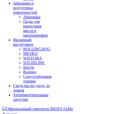
Абразивы и
подготовка
поверхностей
Абразивы
Пады для
нанесения
масла и
располировки
Малярный
инструмент
ROLLINGDOG
MESKO
WISTOBA
SOLIDLINE
Кисти
Валики
Сопутствующие
товары
Средства по уходу за
домом
Антибактериальные
средства