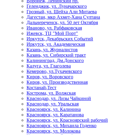
Воронеж, Ленинский пр.
Геленджик, ул. Луначарского
Грозный, ул. Шейха Али Митаева
Дагестан, мкр Ахмет-Хана Султана
Дальнереченск, ул. 50 лет Октября
Иваново, ул. Рабфаковская
Ижевск, ТЦ "Мой Порт"
Иркутск, Декабрьских Событий
Иркутск, ул. Академическая
Казань, ул. Журналистов
Казань, ул. Сибирский тракт
Калининград, Дм.Донского
Калуга, ул. Глаголева
Кемерово, ул.Тухачевского
Киров, ул. Воровского
Киров, ул. Производственная
Костанай-Тест
Кострома, ул. Волжская
Краснодар, ул. Лизы Чайкиной
Краснодар, ул. Уральская
Красноярск, ул. Калинина
Красноярск, ул. Каратанова
Красноярск, ул. Красноярский рабочий
Красноярск, ул. Михаила Годенко
Красноярск, ул. Молокова