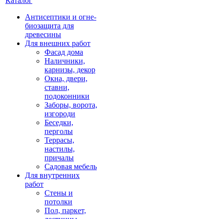
Каталог
Антисептики и огне-
биозащита для
древесины
Для внешних работ
Фасад дома
Наличники,
карнизы, декор
Окна, двери,
ставни,
подоконники
Заборы, ворота,
изгороди
Беседки,
перголы
Террасы,
настилы,
причалы
Садовая мебель
Для внутренних
работ
Стены и
потолки
Пол, паркет,