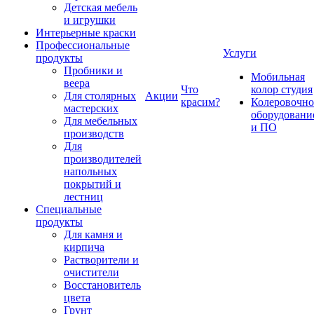
Детская мебель
и игрушки
Интерьерные краски
Профессиональные
Услуги
продукты
Пробники и
Мобильная
веера
Что
колор студия
Для столярных
Акции
красим?
Колеровочно
мастерских
оборудовани
Для мебельных
и ПО
производств
Для
производителей
напольных
покрытий и
лестниц
Специальные
продукты
Для камня и
кирпича
Растворители и
очистители
Восстановитель
цвета
Грунт