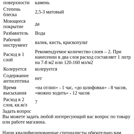
поверхности
камень
Степень
2,5-3 матовый
блеска
Моющееся
да
покрытие
Разбавитель
Вода
Рабочий
валик, кисть, краскопульт
инструмент
Рекомендуемое количество слоев – 2. При
Расход в 1
нанесении в два слоя расход составляет 1 литр
слой
на 7-8 м2 или 120-160 мл/м2
Колеруется
колеруется
Содержание
нет
антисептика
Время
«на отлип» - 1 час, «до шлифовки» - 8 часов,
высыхания
«можно ходить» - 12 часов
Расход в 2
7
слоя, кв.м/л
Задать вопрос
Вы можете задать любой интересующий вас вопрос по товару
или работе магазина.
Наши квалифицированные специалисты обязательно вам