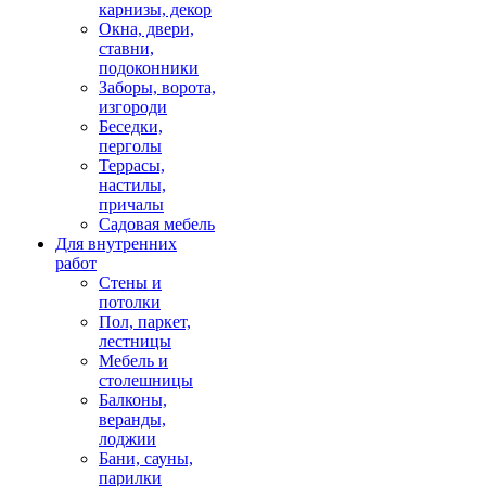
карнизы, декор
Окна, двери,
ставни,
подоконники
Заборы, ворота,
изгороди
Беседки,
перголы
Террасы,
настилы,
причалы
Садовая мебель
Для внутренних
работ
Стены и
потолки
Пол, паркет,
лестницы
Мебель и
столешницы
Балконы,
веранды,
лоджии
Бани, сауны,
парилки