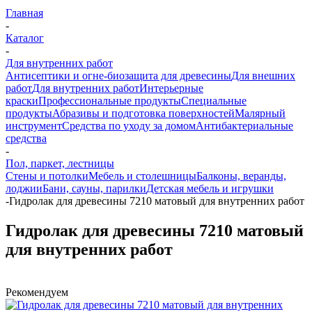
Главная
-
Каталог
-
Для внутренних работ
Антисептики и огне-биозащита для древесины
Для внешних
работ
Для внутренних работ
Интерьерные
краски
Профессиональные продукты
Специальные
продукты
Абразивы и подготовка поверхностей
Малярный
инструмент
Средства по уходу за домом
Антибактериальные
средства
-
Пол, паркет, лестницы
Стены и потолки
Мебель и столешницы
Балконы, веранды,
лоджии
Бани, сауны, парилки
Детская мебель и игрушки
-
Гидролак для древесины 7210 матовый для внутренних работ
Гидролак для древесины 7210 матовый
для внутренних работ
Рекомендуем