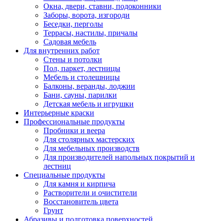
Окна, двери, ставни, подоконники
Заборы, ворота, изгороди
Беседки, перголы
Террасы, настилы, причалы
Садовая мебель
Для внутренних работ
Стены и потолки
Пол, паркет, лестницы
Мебель и столешницы
Балконы, веранды, лоджии
Бани, сауны, парилки
Детская мебель и игрушки
Интерьерные краски
Профессиональные продукты
Пробники и веера
Для столярных мастерских
Для мебельных производств
Для производителей напольных покрытий и
лестниц
Специальные продукты
Для камня и кирпича
Растворители и очистители
Восстановитель цвета
Грунт
Абразивы и подготовка поверхностей