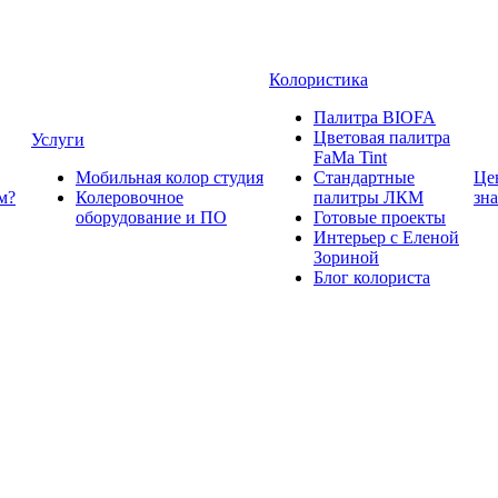
Колористика
Палитра BIOFA
Цветовая палитра
Услуги
FaMa Tint
Мобильная колор студия
Стандартные
Це
м?
Колеровочное
палитры ЛКМ
зн
оборудование и ПО
Готовые проекты
Интерьер с Еленой
Зориной
Блог колориста