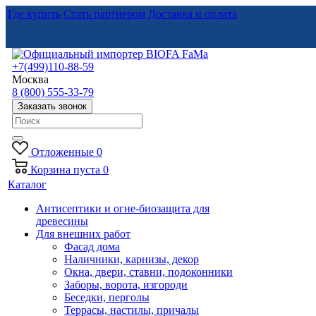
Где купить
Стать партнером
Доставка и оплата
+7(499)110-88-59
Москва
8 (800) 555-33-79
Заказать звонок
Отложенные
0
Корзина
пуста
0
Каталог
Антисептики и огне-биозащита для
древесины
Для внешних работ
Фасад дома
Наличники, карнизы, декор
Окна, двери, ставни, подоконники
Заборы, ворота, изгороди
Беседки, перголы
Террасы, настилы, причалы