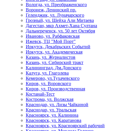
Вологда, ул. Преображенского
Воронеж, Ленинский пр.
Геленджик, ул. Луначарского
Грозный, ул. Шейха Али Митаева
Дагестан, мкр Ахмет-Хана Султана
Дальнереченск, ул. 50 лет Октября
Иваново, ул. Рабфаковская
Ижевск, ТЦ "Мой Порт"
Иркутск, Декабрьских Событий
Иркутск, ул. Академическая
Казань, ул. Журналистов
Казань, ул. Сибирский тракт
Калининград, Дм.Донского
Калуга, ул. Глаголева
Кемерово, ул.Тухачевского
Киров, ул. Воровского
Киров, ул. Производственная
Костанай-Тест
Кострома, ул. Волжская
Краснодар, ул. Лизы Чайкиной
Краснодар, ул. Уральская
Красноярск, ул. Калинина
Красноярск, ул. Каратанова
Красноярск, ул. Красноярский рабочий
Красноярск, ул. Михаила Годенко