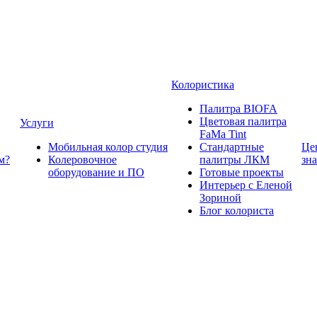
Колористика
Палитра BIOFA
Цветовая палитра
Услуги
FaMa Tint
Мобильная колор студия
Стандартные
Це
м?
Колеровочное
палитры ЛКМ
зн
оборудование и ПО
Готовые проекты
Интерьер с Еленой
Зориной
Блог колориста