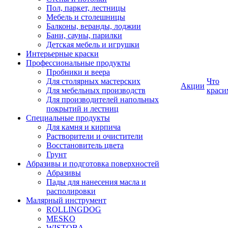
Пол, паркет, лестницы
Мебель и столешницы
Балконы, веранды, лоджии
Бани, сауны, парилки
Детская мебель и игрушки
Интерьерные краски
Профессиональные продукты
Пробники и веера
Для столярных мастерских
Что
Акции
Для мебельных производств
краси
Для производителей напольных
покрытий и лестниц
Специальные продукты
Для камня и кирпича
Растворители и очистители
Восстановитель цвета
Грунт
Абразивы и подготовка поверхностей
Абразивы
Пады для нанесения масла и
располировки
Малярный инструмент
ROLLINGDOG
MESKO
WISTOBA