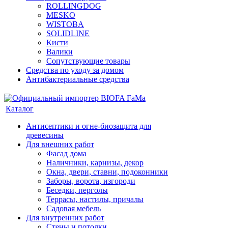
ROLLINGDOG
MESKO
WISTOBA
SOLIDLINE
Кисти
Валики
Сопутствующие товары
Средства по уходу за домом
Антибактериальные средства
Каталог
Антисептики и огне-биозащита для
древесины
Для внешних работ
Фасад дома
Наличники, карнизы, декор
Окна, двери, ставни, подоконники
Заборы, ворота, изгороди
Беседки, перголы
Террасы, настилы, причалы
Садовая мебель
Для внутренних работ
Стены и потолки