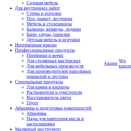
Садовая мебель
Для внутренних работ
Стены и потолки
Пол, паркет, лестницы
Мебель и столешницы
Балконы, веранды, лоджии
Бани, сауны, парилки
Детская мебель и игрушки
Интерьерные краски
Профессиональные продукты
Пробники и веера
Для столярных мастерских
Что
Акции
Для мебельных производств
краси
Для производителей напольных
покрытий и лестниц
Специальные продукты
Для камня и кирпича
Растворители и очистители
Восстановитель цвета
Грунт
Абразивы и подготовка поверхностей
Абразивы
Пады для нанесения масла и
располировки
Малярный инструмент