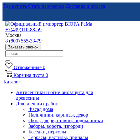
Где купить
Стать партнером
Доставка и оплата
+7(499)110-88-59
Москва
8 (800) 555-33-79
Заказать звонок
Отложенные
0
Корзина
пуста
0
Каталог
Антисептики и огне-биозащита для
древесины
Для внешних работ
Фасад дома
Наличники, карнизы, декор
Окна, двери, ставни, подоконники
Заборы, ворота, изгороди
Беседки, перголы
Террасы, настилы, причалы