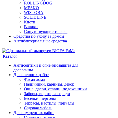
ROLLINGDOG
MESKO
WISTOBA
SOLIDLINE
Кисти
Валики
Сопутствующие товары
Средства по уходу за домом
Антибактериальные средства
Каталог
Антисептики и огне-биозащита для
древесины
Для внешних работ
Фасад дома
Наличники, карнизы, декор
Окна, двери, ставни, подоконники
Заборы, ворота, изгороди
Беседки, перголы
Террасы, настилы, причалы
Садовая мебель
Для внутренних работ
Стены и потолки