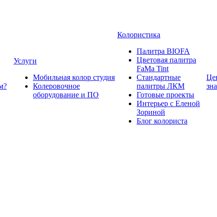
Колористика
Палитра BIOFA
Цветовая палитра
Услуги
FaMa Tint
Мобильная колор студия
Стандартные
Це
м?
Колеровочное
палитры ЛКМ
зн
оборудование и ПО
Готовые проекты
Интерьер с Еленой
Зориной
Блог колориста