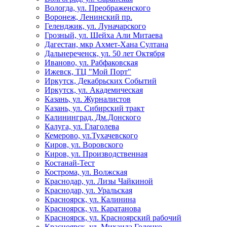
Вологда, ул. Преображенского
Воронеж, Ленинский пр.
Геленджик, ул. Луначарского
Грозный, ул. Шейха Али Митаева
Дагестан, мкр Ахмет-Хана Султана
Дальнереченск, ул. 50 лет Октября
Иваново, ул. Рабфаковская
Ижевск, ТЦ "Мой Порт"
Иркутск, Декабрьских Событий
Иркутск, ул. Академическая
Казань, ул. Журналистов
Казань, ул. Сибирский тракт
Калининград, Дм.Донского
Калуга, ул. Глаголева
Кемерово, ул.Тухачевского
Киров, ул. Воровского
Киров, ул. Производственная
Костанай-Тест
Кострома, ул. Волжская
Краснодар, ул. Лизы Чайкиной
Краснодар, ул. Уральская
Красноярск, ул. Калинина
Красноярск, ул. Каратанова
Красноярск, ул. Красноярский рабочий
Красноярск, ул. Михаила Годенко