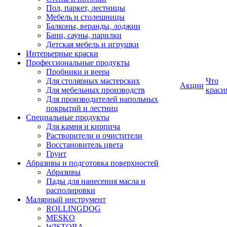
Пол, паркет, лестницы
Мебель и столешницы
Балконы, веранды, лоджии
Бани, сауны, парилки
Детская мебель и игрушки
Интерьерные краски
Профессиональные продукты
Пробники и веера
Для столярных мастерских
Что
Акции
Для мебельных производств
краси
Для производителей напольных
покрытий и лестниц
Специальные продукты
Для камня и кирпича
Растворители и очистители
Восстановитель цвета
Грунт
Абразивы и подготовка поверхностей
Абразивы
Пады для нанесения масла и
располировки
Малярный инструмент
ROLLINGDOG
MESKO
WISTOBA