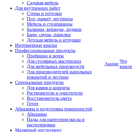
Садовая мебель
Для внутренних работ
Стены и потолки
Пол, паркет, лестницы
Мебель и столешницы
Балконы, веранды, лоджии
Бани, сауны, парилки
Детская мебель и игрушки
Интерьерные краски
Профессиональные продукты
Пробники и веера
Для столярных мастерских
Что
Акции
Для мебельных производств
краси
Для производителей напольных
покрытий и лестниц
Специальные продукты
Для камня и кирпича
Растворители и очистители
Восстановитель цвета
Грунт
Абразивы и подготовка поверхностей
Абразивы
Пады для нанесения масла и
располировки
Малярный инструмент