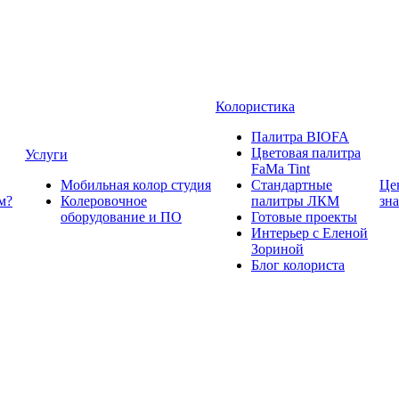
Колористика
Палитра BIOFA
Цветовая палитра
Услуги
FaMa Tint
Мобильная колор студия
Стандартные
Це
м?
Колеровочное
палитры ЛКМ
зн
оборудование и ПО
Готовые проекты
Интерьер с Еленой
Зориной
Блог колориста