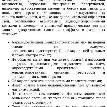
влажностью, обработки минеральных поверхностей,
например, искусственный камень из бетона или гипса для
повышения грязеотталкивающих и эксплуатационных
свойств поверхности, а также для дополнительной обработки
стен, окрашенных акриловыми водно-дисперсионными
красками в помещениях с высокой проходимостью или для
защиты декоративных панно и граффити в различных
техниках.
Акрил-уретановый шелковисто-матовый лак на водной
основе не содержит
органических растворителей, обладает нейтральным
запахом, быстро сохнет;
Не образует пятен при контакте с горячей фарфоровой
посудой, окрашивающими жидкостями, алкоголем,
жиросодержащими продуктами питания,
концентрированным мыльным раствором и
пеномоющими композициями
Обладает высокими прочностными характеристиками;
Имеет крайне малое водопоглощение при длительном
контакте с водой;
Не желтеет в помещениях с большим количеством
солнечного света, не желтеет вблизи источников тепла
(радиаторов отопления);
Сохраняет эластичность на весь срок эксплуатации