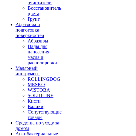
очистители
Восстановитель
цвета
Грунт
Абразивы и
подготовка
поверхностей
Абразивы
Пады для
нанесения
масла и
располировки
Малярный
инструмент
ROLLINGDOG
MESKO
WISTOBA
SOLIDLINE
Кисти
Валики
Сопутствующие
товары
Средства по уходу за
домом
Антибактериальные