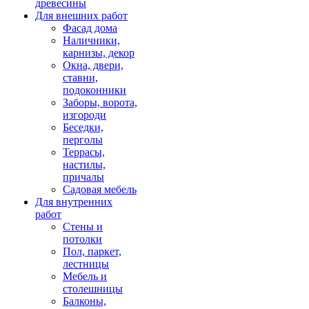
древесины
Для внешних работ
Фасад дома
Наличники,
карнизы, декор
Окна, двери,
ставни,
подоконники
Заборы, ворота,
изгороди
Беседки,
перголы
Террасы,
настилы,
причалы
Садовая мебель
Для внутренних
работ
Стены и
потолки
Пол, паркет,
лестницы
Мебель и
столешницы
Балконы,