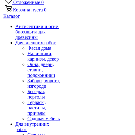
Отложенные
0
Корзина
пуста
0
Каталог
Антисептики и огне-
биозащита для
древесины
Для внешних работ
Фасад дома
Наличники,
карнизы, декор
Окна, двери,
ставни,
подоконники
Заборы, ворота,
изгороди
Беседки,
перголы
Террасы,
настилы,
причалы
Садовая мебель
Для внутренних
работ
Стены и