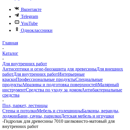
Вконтакте
Telegram
YouTube
Одноклассники
Главная
-
Каталог
-
Для внутренних работ
Антисептики и огне-биозащита для древесины
Для внешних
работ
Для внутренних работ
Интерьерные
краски
Профессиональные продукты
Специальные
продукты
Абразивы и подготовка поверхностей
Малярный
инструмент
Средства по уходу за домом
Антибактериальные
средства
-
Пол, паркет, лестницы
Стены и потолки
Мебель и столешницы
Балконы, веранды,
лоджии
Бани, сауны, парилки
Детская мебель и игрушки
-
Гидролак для древесины 7010 шелковисто-матовый для
внутренних работ