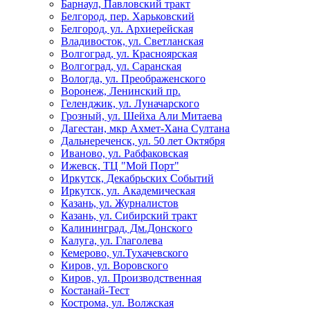
Барнаул, Павловский тракт
Белгород, пер. Харьковский
Белгород, ул. Архиерейская
Владивосток, ул. Светланская
Волгоград, ул. Красноярская
Волгоград, ул. Саранская
Вологда, ул. Преображенского
Воронеж, Ленинский пр.
Геленджик, ул. Луначарского
Грозный, ул. Шейха Али Митаева
Дагестан, мкр Ахмет-Хана Султана
Дальнереченск, ул. 50 лет Октября
Иваново, ул. Рабфаковская
Ижевск, ТЦ "Мой Порт"
Иркутск, Декабрьских Событий
Иркутск, ул. Академическая
Казань, ул. Журналистов
Казань, ул. Сибирский тракт
Калининград, Дм.Донского
Калуга, ул. Глаголева
Кемерово, ул.Тухачевского
Киров, ул. Воровского
Киров, ул. Производственная
Костанай-Тест
Кострома, ул. Волжская