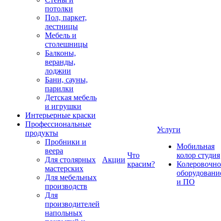
потолки
Пол, паркет,
лестницы
Мебель и
столешницы
Балконы,
веранды,
лоджии
Бани, сауны,
парилки
Детская мебель
и игрушки
Интерьерные краски
Профессиональные
Услуги
продукты
Пробники и
Мобильная
веера
Что
колор студия
Для столярных
Акции
красим?
Колеровочно
мастерских
оборудовани
Для мебельных
и ПО
производств
Для
производителей
напольных