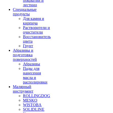
покрытий и
лестниц
Специальные
продукты
Для камня и
кирпича
Растворители и
очистители
Восстановитель
цвета
Грунт
Абразивы и
подготовка
поверхностей
Абразивы
Пады для
нанесения
масла и
располировки
Малярный
инструмент
ROLLINGDOG
MESKO
WISTOBA
SOLIDLINE