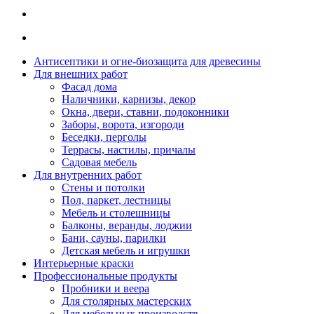
Антисептики и огне-биозащита для древесины
Для внешних работ
Фасад дома
Наличники, карнизы, декор
Окна, двери, ставни, подоконники
Заборы, ворота, изгороди
Беседки, перголы
Террасы, настилы, причалы
Садовая мебель
Для внутренних работ
Стены и потолки
Пол, паркет, лестницы
Мебель и столешницы
Балконы, веранды, лоджии
Бани, сауны, парилки
Детская мебель и игрушки
Интерьерные краски
Профессиональные продукты
Пробники и веера
Для столярных мастерских
Для мебельных производств