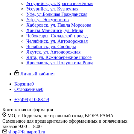
Уссурийск, ул. Краснознамённая
Уссурийск, ул. Кузнечная
Уфа, ул.Большая Гражданская
Уфа, ул.Энтузиастов
Хабаровск, ул. Павла Морозова
Ханты-Мансийск, ул. Мира
Чебоксары, Складской проезд
Челябинск, ул. Автодорожная
Челябинск, ул. Свободы
Якутск, ул. Автодорожная
Ялта, ул. Южнобережное шоссе
Ярославль, ул. Полушкина Роща
Личный кабинет
Корзина
0
Отложенные
0
+7(499)110-88-59
Контактная информация
МО, г. Подольск, центральный склад BIOFA FAMA.
Самовывоз для предварительно оформленных и оплаченных
заказов 9:00 - 18:00
shop@famaprofi.ru