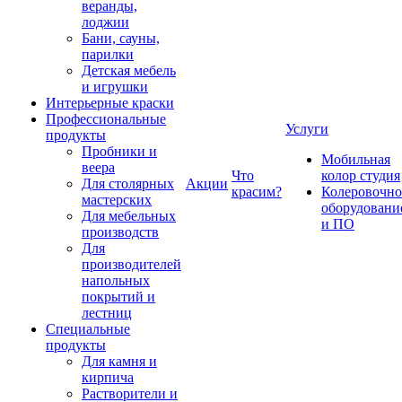
веранды,
лоджии
Бани, сауны,
парилки
Детская мебель
и игрушки
Интерьерные краски
Профессиональные
Услуги
продукты
Пробники и
Мобильная
веера
Что
колор студия
Для столярных
Акции
красим?
Колеровочно
мастерских
оборудовани
Для мебельных
и ПО
производств
Для
производителей
напольных
покрытий и
лестниц
Специальные
продукты
Для камня и
кирпича
Растворители и