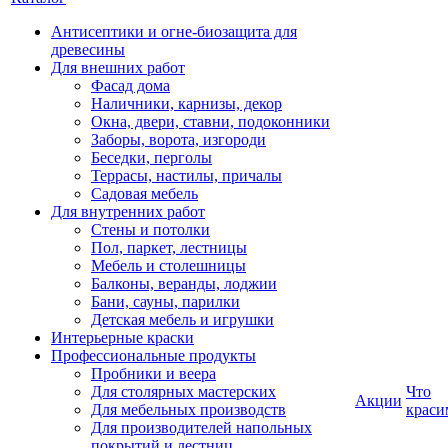
Антисептики и огне-биозащита для
древесины
Для внешних работ
Фасад дома
Наличники, карнизы, декор
Окна, двери, ставни, подоконники
Заборы, ворота, изгороди
Беседки, перголы
Террасы, настилы, причалы
Садовая мебель
Для внутренних работ
Стены и потолки
Пол, паркет, лестницы
Мебель и столешницы
Балконы, веранды, лоджии
Бани, сауны, парилки
Детская мебель и игрушки
Интерьерные краски
Профессиональные продукты
Пробники и веера
Для столярных мастерских
Что
Акции
Для мебельных производств
краси
Для производителей напольных
покрытий и лестниц