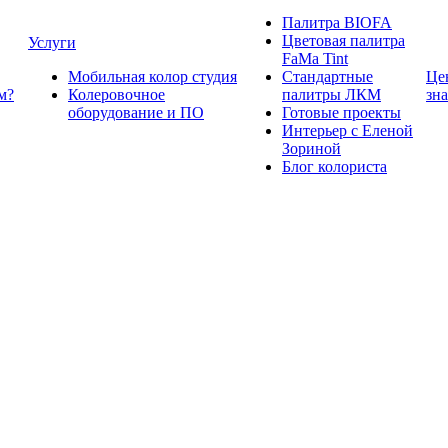
Палитра BIOFA
Цветовая палитра
Услуги
FaMa Tint
Мобильная колор студия
Стандартные
Це
м?
Колеровочное
палитры ЛКМ
зн
оборудование и ПО
Готовые проекты
Интерьер с Еленой
Зориной
Блог колориста