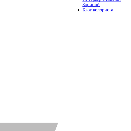
Зориной
Блог колориста