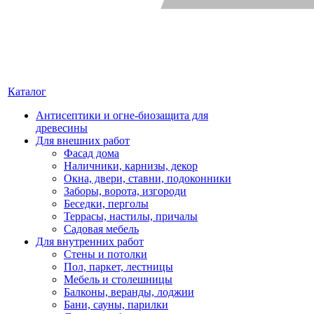
Каталог
Антисептики и огне-биозащита для
древесины
Для внешних работ
Фасад дома
Наличники, карнизы, декор
Окна, двери, ставни, подоконники
Заборы, ворота, изгороди
Беседки, перголы
Террасы, настилы, причалы
Садовая мебель
Для внутренних работ
Стены и потолки
Пол, паркет, лестницы
Мебель и столешницы
Балконы, веранды, лоджии
Бани, сауны, парилки