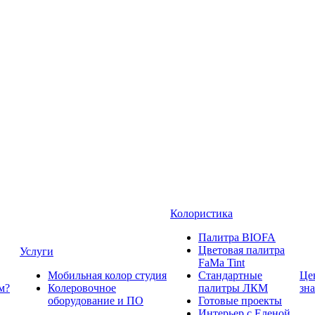
Колористика
Палитра BIOFA
Цветовая палитра
Услуги
FaMa Tint
Мобильная колор студия
Стандартные
Це
м?
Колеровочное
палитры ЛКМ
зн
оборудование и ПО
Готовые проекты
Интерьер с Еленой