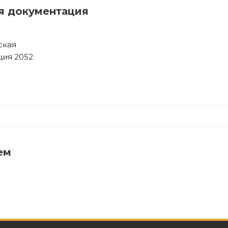
я документация
ская
ция 2052
ем