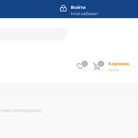
Войти
Мой кабинет
Корзина
0
0
пуста
нных столешниц