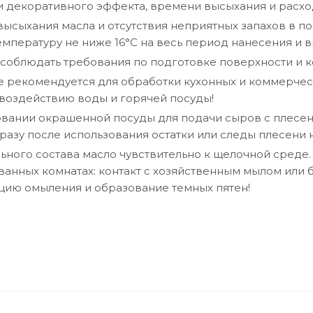
 декоративного эффекта, времени высыхания и расхо
высыхания масла и отсутствия неприятных запахов в 
температуру не ниже 16°C на весь период нанесения и 
соблюдать требования по подготовке поверхности и к
е рекомендуется для обработки кухонных и коммерче
воздействию воды и горячей посуды!
вании окрашенной посуды для подачи сыров с плесен
сразу после использования остатки или следы плесени
льного состава масло чувствительно к щелочной среде.
ванных комнатах: контакт с хозяйственным мылом или
цию омыления и образование темных пятен!