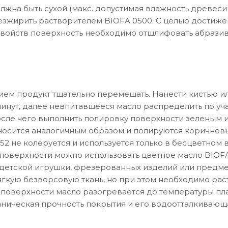
лжна быть сухой (макс. допустимая влажность древеси
зжирить растворителем BIOFA 0500. С целью достиж
войств поверхность необходимо отшлифовать абразиво
ем продукт тщательно перемешать. Нанести кистью и
 минут, далее невпитавшееся масло распределить по 
после чего выполнить полировку поверхности зеленым
носится аналогичным образом и полируются коричнев
52 не колеруется и используется только в бесцветном 
оверхности можно использовать цветное масло BIOF
 детской игрушки, фрезерованных изделий или предм
ягкую безворсовую ткань, но при этом необходимо раст
поверхности масло разогревается до температуры пла
ническая прочность покрытия и его водоотталкивающ