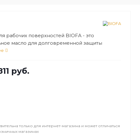
ля рабочих поверхностей BIOFA - это
ьное масло для долговременной защиты
с большой эксплуатационной нагрузкой –
ее
иц, разделочных досок, деревянной посуды,
игрушек и пр.
811 руб.
вительна только для интернет-магазина и может отличаться
озничных магазинах