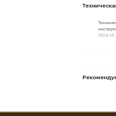
Техническа
Техниче
инструк
350,6 кб
Рекоменду