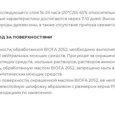
оследующего слоя 16-24 часа (20°C/55-65% относительн
ые характеристики достигаются через 7-10 дней. Высо
ороды древесины, а также отсутствие притока свежег
ОД ЗА
ПОВЕРХНОСТЯМИ
ности, обработанной BIOFA 2052, необходимо выполня
 нейтральных моющих средств. При уходе за окрашен
стящих средств, мыльных растворов, растворов аммон
ь, обработанную маслом BIOFA 2052, запрещено мыть 
нтетических моющих средств.
 поверхности, окрашенной маслом BIOFA 2052, её нео
межслойную шлифовку абразивом с размером зерна Р5
ендациям по нанесению.