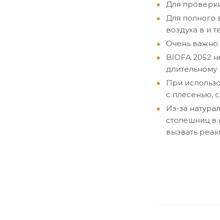
Для проверки
Для полного 
воздуха в и 
Очень важно 
BIOFA 2052 н
длительному 
При использо
с плесенью, 
Из-за натура
столешниц в 
вызвать реак