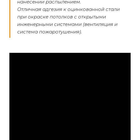
нанесении распылением.
Отличная адгезия к оцинкованной стали
при окраске потолков с открытыми
инженерными системами (вентиляция и
система пожаротушения).