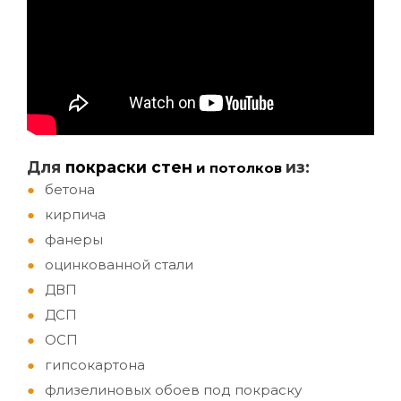
Д
ля
покраски стен
из:
и потолков
бетона
кирпича
фанеры
оцинкованной стали
ДВП
ДСП
ОСП
гипсокартона
флизелиновых обоев под покраску