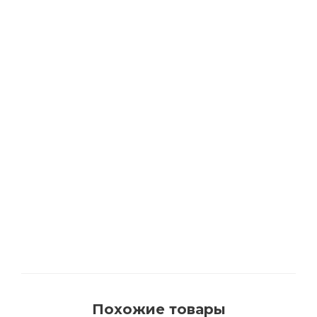
РЕКОМЕНДУЕМ
АКЦИЯ
Растворитель BIOFA 0500 для удаления
смоляных подтеков и очистки инструмента
с цитрусовыми маслами
Много
Похожие товары