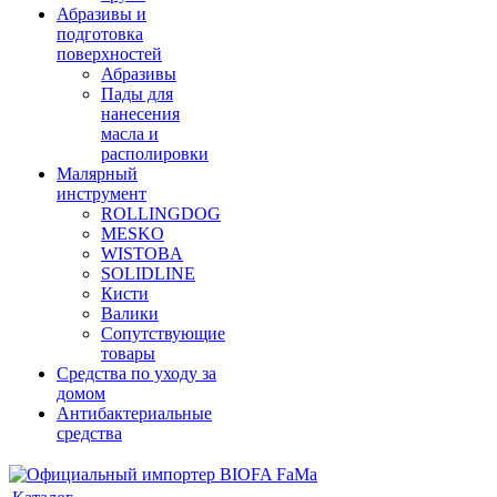
Абразивы и
подготовка
поверхностей
Абразивы
Пады для
нанесения
масла и
располировки
Малярный
инструмент
ROLLINGDOG
MESKO
WISTOBA
SOLIDLINE
Кисти
Валики
Сопутствующие
товары
Средства по уходу за
домом
Антибактериальные
средства