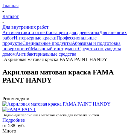
Главная
-
Каталог
-
Для внутренних работ
Антисептики и огне-биозащита для древесины
Для внешних
работ
Интерьерные краски
Профессиональные
продукты
Специальные продукты
Абразивы и подготовка
поверхностей
Малярный инструмент
Средства по уходу за
домом
Антибактериальные средства
-
Акриловая матовая краска FAMA PAINT HANDY
Акриловая матовая краска FAMA
PAINT HANDY
Рекомендуем
Водно-дисперсионная матовая краска для потолка и стен
Подробнее
от
538 руб.
Много