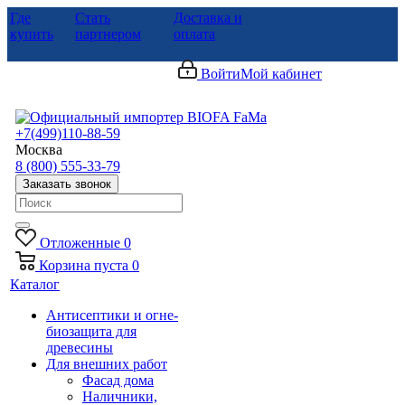
Где
Стать
Доставка и
купить
партнером
оплата
Войти
Мой кабинет
+7(499)110-88-59
Москва
8 (800) 555-33-79
Заказать звонок
Отложенные
0
Корзина
пуста
0
Каталог
Антисептики и огне-
биозащита для
древесины
Для внешних работ
Фасад дома
Наличники,