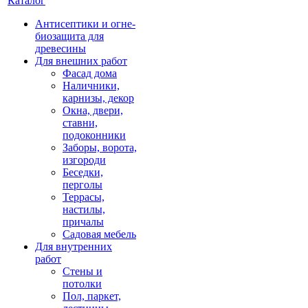
Каталог
Антисептики и огне-
биозащита для
древесины
Для внешних работ
Фасад дома
Наличники,
карнизы, декор
Окна, двери,
ставни,
подоконники
Заборы, ворота,
изгороди
Беседки,
перголы
Террасы,
настилы,
причалы
Садовая мебель
Для внутренних
работ
Стены и
потолки
Пол, паркет,