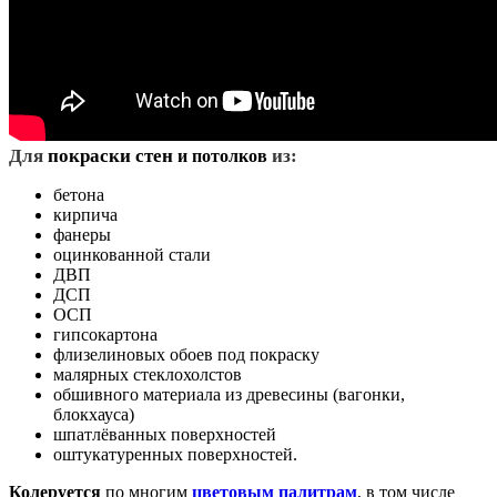
Д
ля
покраски стен
из:
и потолков
бетона
кирпича
фанеры
оцинкованной стали
ДВП
ДСП
ОСП
гипсокартона
флизелиновых обоев под покраску
малярных стеклохолстов
обшивного материала из древесины (вагонки,
блокхауса)
шпатлёванных поверхностей
оштукатуренных поверхностей.
Колеруется
по многим
цветовым палитрам
, в том числе