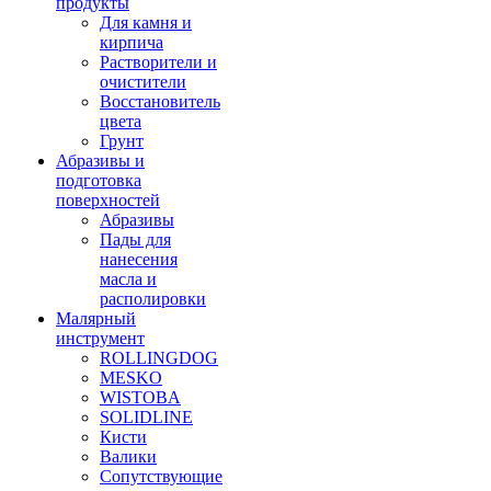
продукты
Для камня и
кирпича
Растворители и
очистители
Восстановитель
цвета
Грунт
Абразивы и
подготовка
поверхностей
Абразивы
Пады для
нанесения
масла и
располировки
Малярный
инструмент
ROLLINGDOG
MESKO
WISTOBA
SOLIDLINE
Кисти
Валики
Сопутствующие