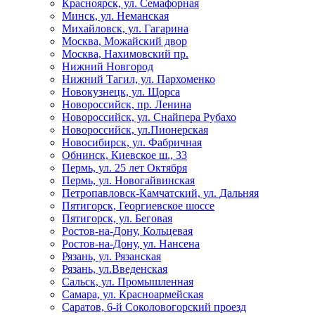
Красноярск, ул. Семафорная
Минск, ул. Неманская
Михайловск, ул. Гагарина
Москва, Можайский двор
Москва, Нахимовский пр.
Нижний Новгород
Нижний Тагил, ул. Пархоменко
Новокузнецк, ул. Щорса
Новороссийск, пр. Ленина
Новороссийск, ул. Снайпера Рубахо
Новороссийск, ул.Пионерская
Новосибирск, ул. Фабричная
Обнинск, Киевское ш., 33
Пермь, ул. 25 лет Октября
Пермь, ул. Новогайвинская
Петропавловск-Камчатский, ул. Дальняя
Пятигорск, Георгиевское шоссе
Пятигорск, ул. Беговая
Ростов-на-Дону, Кольцевая
Ростов-на-Дону, ул. Нансена
Рязань, ул. Рязанская
Рязань, ул.Введенская
Сальск, ул. Промышленная
Самара, ул. Красноармейская
Саратов, 6-й Соколовогорский проезд