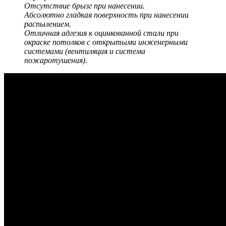
Отсутствие брызг при нанесении.
Абсолютно гладкая поверхность при нанесении
распылением.
Отличная адгезия к оцинкованной стали при
окраске потолков с открытыми инженерными
системами (вентиляция и система
пожаротушения).