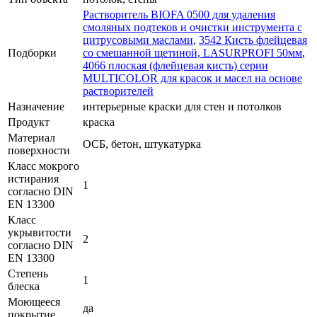
Растворитель BIOFA 0500 для удаления
смоляных подтеков и очистки инструмента с
цитрусовыми маслами
,
3542 Кисть флейцевая
Подборки
со смешанной щетиной, LASURPROFI 50мм
,
4066 плоская (флейцевая кисть) серии
MULTICOLOR для красок и масел на основе
растворителей
Назначение
интерьерные краски для стен и потолков
Продукт
краска
Материал
ОСБ, бетон, штукатурка
поверхности
Класс мокрого
истирания
1
согласно DIN
EN 13300
Класс
укрывитости
2
согласно DIN
EN 13300
Степень
1
блеска
Моющееся
да
покрытие