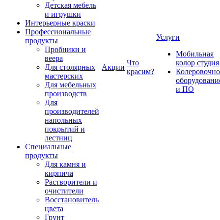
Детская мебель
и игрушки
Интерьерные краски
Профессиональные
Услуги
продукты
Пробники и
Мобильная
веера
Что
колор студия
Для столярных
Акции
красим?
Колеровочно
мастерских
оборудовани
Для мебельных
и ПО
производств
Для
производителей
напольных
покрытий и
лестниц
Специальные
продукты
Для камня и
кирпича
Растворители и
очистители
Восстановитель
цвета
Грунт