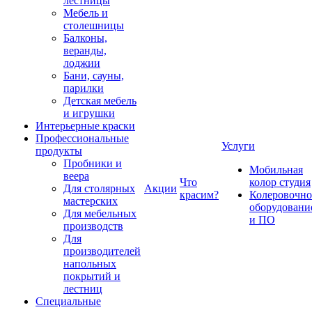
лестницы
Мебель и
столешницы
Балконы,
веранды,
лоджии
Бани, сауны,
парилки
Детская мебель
и игрушки
Интерьерные краски
Профессиональные
Услуги
продукты
Пробники и
Мобильная
веера
Что
колор студия
Для столярных
Акции
красим?
Колеровочно
мастерских
оборудовани
Для мебельных
и ПО
производств
Для
производителей
напольных
покрытий и
лестниц
Специальные