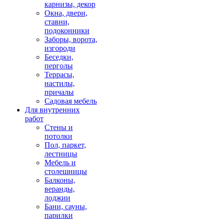
карнизы, декор
Окна, двери,
ставни,
подоконники
Заборы, ворота,
изгороди
Беседки,
перголы
Террасы,
настилы,
причалы
Садовая мебель
Для внутренних
работ
Стены и
потолки
Пол, паркет,
лестницы
Мебель и
столешницы
Балконы,
веранды,
лоджии
Бани, сауны,
парилки