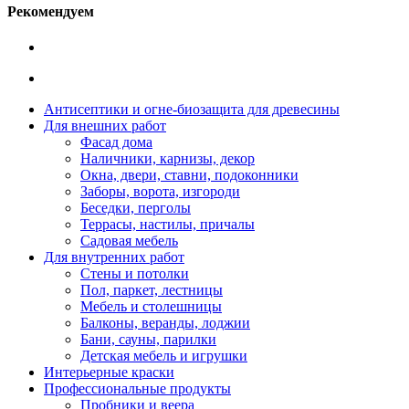
Рекомендуем
Антисептики и огне-биозащита для древесины
Для внешних работ
Фасад дома
Наличники, карнизы, декор
Окна, двери, ставни, подоконники
Заборы, ворота, изгороди
Беседки, перголы
Террасы, настилы, причалы
Садовая мебель
Для внутренних работ
Стены и потолки
Пол, паркет, лестницы
Мебель и столешницы
Балконы, веранды, лоджии
Бани, сауны, парилки
Детская мебель и игрушки
Интерьерные краски
Профессиональные продукты
Пробники и веера