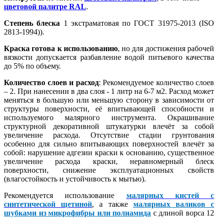
цветовой палитре RAL
.
Степень блеска
1 экстраматовая по ГОСТ 31975-2013 (ISO
2813-1994)).
Краска готова к использованию
, но для достижения рабочей
вязкости допускается разбавление водой питьевого качества
до 5% по объему.
Количество слоев и расход
: Рекомендуемое количество слоев
– 2. При нанесении в два слоя - 1 литр на 6-7 м2. Расход может
меняться в большую или меньшую сторону в зависимости от
структуры поверхности, её впитывающей способности и
используемого малярного инструмента. Окрашивание
структурной декоративной штукатурки влечёт за собой
увеличение расхода. Отсутствие стадии грунтования
особенно для сильно впитывающих поверхностей влечёт за
собой: нарушение адгезии краски к основанию, существенное
увеличение расхода краски, неравномерный блеск
поверхности, снижение эксплуатационных свойств
(влагостойкость и устойчивость к мытью).
Рекомендуется использование
малярных кистей с
синтетической щетиной
, а также
малярных валиков с
шубками из микрофибры или полиамида
с длиной ворса 12