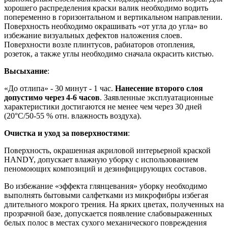
хорошего распределения краски валик необходимо водить
попеременно в горизонтальном и вертикальном направлении.
Поверхность необходимо окрашивать «от угла до угла» во
избежание визуальных дефектов наложения слоев.
Поверхности возле плинтусов, рабиаторов отопления,
розеток, а также углы необходимо сначала окрасить кистью.
Высыхание
:
«До отлипа» - 30 минут - 1 час.
Нанесение второго слоя
допустимо через 4-6 часов
. Заявленные эксплуатационные
характеристики достигаются не менее чем через 30 дней
(20°C/50-55 % отн. влажность воздуха).
Очистка и уход за поверхностями
:
Поверхность, окрашенная акриловой интерьерной краской
HANDY, допускает влажную уборку с использованием
пеномоющих композиций и дезинфицирующих составов.
Во избежание «эффекта глянцевания» уборку необходимо
выполнять бытовыми салфетками из микрофибры избегая
длительного мокрого трения. На ярких цветах, полученных на
прозрачной базе, допускается появление слабовыраженных
белых полос в местах сухого механического повреждения