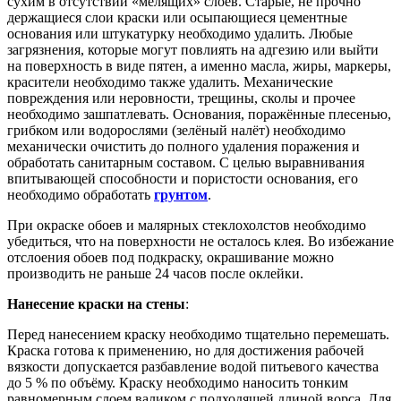
сухим в отсутствии «мелящих» слоев. Старые, не прочно
держащиеся слои краски или осыпающиеся цементные
основания или штукатурку необходимо удалить. Любые
загрязнения, которые могут повлиять на адгезию или выйти
на поверхность в виде пятен, а именно масла, жиры, маркеры,
красители необходимо также удалить. Механические
повреждения или неровности, трещины, сколы и прочее
необходимо зашпатлевать. Основания, поражённые плесенью,
грибком или водорослями (зелёный налёт) необходимо
механически очистить до полного удаления поражения и
обработать санитарным составом. С целью выравнивания
впитывающей способности и пористости основания, его
необходимо обработать
грунтом
.
При окраске обоев и малярных стеклохолстов необходимо
убедиться, что на поверхности не осталось клея. Во избежание
отслоения обоев под подкраску, окрашивание можно
производить не раньше 24 часов после оклейки.
Нанесение краски на стены
:
Перед нанесением краску необходимо тщательно перемешать.
Краска готова к применению, но для достижения рабочей
вязкости допускается разбавление водой питьевого качества
до 5 % по объёму. Краску необходимо наносить тонким
равномерным слоем валиком с подходящей длиной ворса. Для