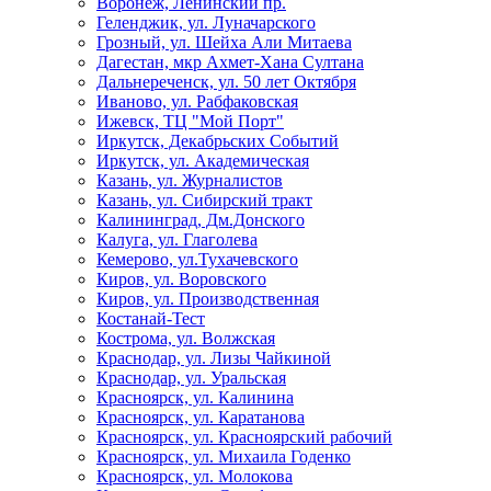
Воронеж, Ленинский пр.
Геленджик, ул. Луначарского
Грозный, ул. Шейха Али Митаева
Дагестан, мкр Ахмет-Хана Султана
Дальнереченск, ул. 50 лет Октября
Иваново, ул. Рабфаковская
Ижевск, ТЦ "Мой Порт"
Иркутск, Декабрьских Событий
Иркутск, ул. Академическая
Казань, ул. Журналистов
Казань, ул. Сибирский тракт
Калининград, Дм.Донского
Калуга, ул. Глаголева
Кемерово, ул.Тухачевского
Киров, ул. Воровского
Киров, ул. Производственная
Костанай-Тест
Кострома, ул. Волжская
Краснодар, ул. Лизы Чайкиной
Краснодар, ул. Уральская
Красноярск, ул. Калинина
Красноярск, ул. Каратанова
Красноярск, ул. Красноярский рабочий
Красноярск, ул. Михаила Годенко
Красноярск, ул. Молокова