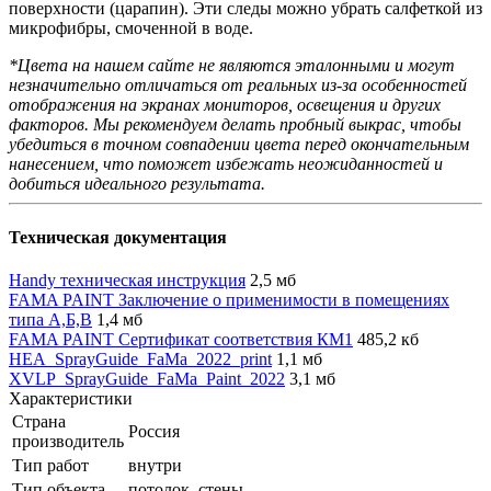
поверхности (царапин). Эти следы можно убрать салфеткой из
микрофибры, смоченной в воде.
*Цвета на нашем сайте не являются эталонными и могут
незначительно отличаться от реальных из-за особенностей
отображения на экранах мониторов, освещения и других
факторов. Мы рекомендуем делать пробный выкрас, чтобы
убедиться в точном совпадении цвета перед окончательным
нанесением, что поможет избежать неожиданностей и
добиться идеального результата.
Техническая документация
Handy техническая инструкция
2,5 мб
FAMA PAINT Заключение о применимости в помещениях
типа А,Б,В
1,4 мб
FAMA PAINT Сертификат соответствия КМ1
485,2 кб
HEA_SprayGuide_FaMa_2022_print
1,1 мб
XVLP_SprayGuide_FaMa_Paint_2022
3,1 мб
Характеристики
Страна
Россия
производитель
Тип работ
внутри
Тип объекта
потолок, стены