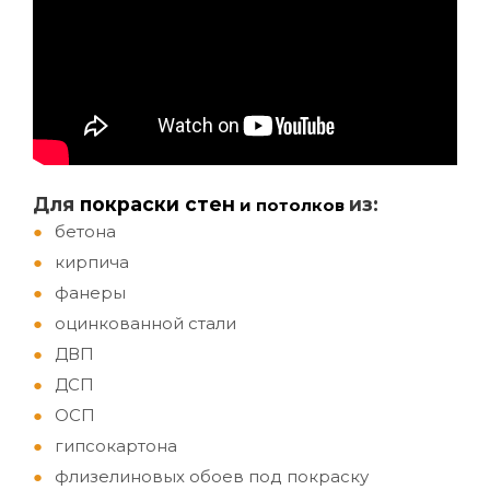
Д
ля
покраски стен
из:
и потолков
бетона
кирпича
фанеры
оцинкованной стали
ДВП
ДСП
ОСП
гипсокартона
флизелиновых обоев под покраску