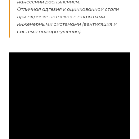
нанесении распылением.
Отличная адгезия к оцинкованной стали
при окраске потолков с открытыми
инженерными системами (вентиляция и
система пожаротушения).