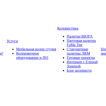
Колористика
Палитра BIOFA
Цветовая палитра
Услуги
FaMa Tint
Мобильная колор студия
Стандартные
Це
м?
Колеровочное
палитры ЛКМ
зн
оборудование и ПО
Готовые проекты
Интерьер с Еленой
Зориной
Блог колориста