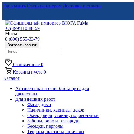
Где купить
Стать партнером
Доставка и оплата
+7(499)110-88-59
Москва
8 (800) 555-33-79
Заказать звонок
Отложенные
0
Корзина
пуста
0
Каталог
Антисептики и огне-биозащита для
древесины
Для внешних работ
Фасад дома
Наличники, карнизы, декор
Окна, двери, ставни, подоконники
Заборы, ворота, изгороди
Беседки, перголы
Террасы, настилы, причалы