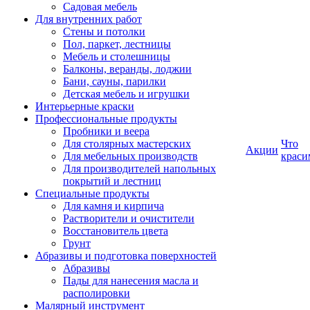
Садовая мебель
Для внутренних работ
Стены и потолки
Пол, паркет, лестницы
Мебель и столешницы
Балконы, веранды, лоджии
Бани, сауны, парилки
Детская мебель и игрушки
Интерьерные краски
Профессиональные продукты
Пробники и веера
Для столярных мастерских
Что
Акции
Для мебельных производств
краси
Для производителей напольных
покрытий и лестниц
Специальные продукты
Для камня и кирпича
Растворители и очистители
Восстановитель цвета
Грунт
Абразивы и подготовка поверхностей
Абразивы
Пады для нанесения масла и
располировки
Малярный инструмент