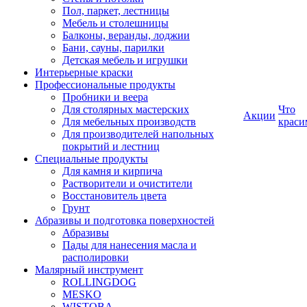
Пол, паркет, лестницы
Мебель и столешницы
Балконы, веранды, лоджии
Бани, сауны, парилки
Детская мебель и игрушки
Интерьерные краски
Профессиональные продукты
Пробники и веера
Для столярных мастерских
Что
Акции
Для мебельных производств
краси
Для производителей напольных
покрытий и лестниц
Специальные продукты
Для камня и кирпича
Растворители и очистители
Восстановитель цвета
Грунт
Абразивы и подготовка поверхностей
Абразивы
Пады для нанесения масла и
располировки
Малярный инструмент
ROLLINGDOG
MESKO
WISTOBA