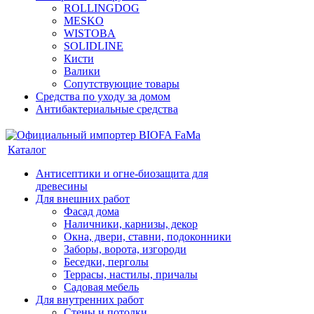
ROLLINGDOG
MESKO
WISTOBA
SOLIDLINE
Кисти
Валики
Сопутствующие товары
Средства по уходу за домом
Антибактериальные средства
Каталог
Антисептики и огне-биозащита для
древесины
Для внешних работ
Фасад дома
Наличники, карнизы, декор
Окна, двери, ставни, подоконники
Заборы, ворота, изгороди
Беседки, перголы
Террасы, настилы, причалы
Садовая мебель
Для внутренних работ
Стены и потолки