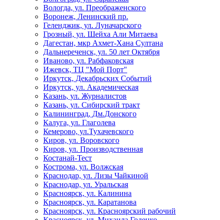
Вологда, ул. Преображенского
Воронеж, Ленинский пр.
Геленджик, ул. Луначарского
Грозный, ул. Шейха Али Митаева
Дагестан, мкр Ахмет-Хана Султана
Дальнереченск, ул. 50 лет Октября
Иваново, ул. Рабфаковская
Ижевск, ТЦ "Мой Порт"
Иркутск, Декабрьских Событий
Иркутск, ул. Академическая
Казань, ул. Журналистов
Казань, ул. Сибирский тракт
Калининград, Дм.Донского
Калуга, ул. Глаголева
Кемерово, ул.Тухачевского
Киров, ул. Воровского
Киров, ул. Производственная
Костанай-Тест
Кострома, ул. Волжская
Краснодар, ул. Лизы Чайкиной
Краснодар, ул. Уральская
Красноярск, ул. Калинина
Красноярск, ул. Каратанова
Красноярск, ул. Красноярский рабочий
Красноярск, ул. Михаила Годенко