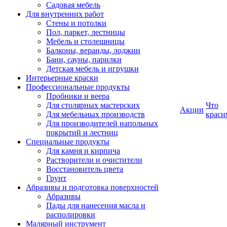
Садовая мебель
Для внутренних работ
Стены и потолки
Пол, паркет, лестницы
Мебель и столешницы
Балконы, веранды, лоджии
Бани, сауны, парилки
Детская мебель и игрушки
Интерьерные краски
Профессиональные продукты
Пробники и веера
Для столярных мастерских
Что
Акции
Для мебельных производств
краси
Для производителей напольных
покрытий и лестниц
Специальные продукты
Для камня и кирпича
Растворители и очистители
Восстановитель цвета
Грунт
Абразивы и подготовка поверхностей
Абразивы
Пады для нанесения масла и
располировки
Малярный инструмент