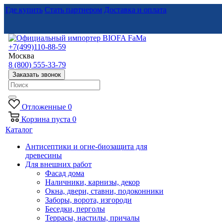
Где купить
Стать партнером
Доставка и оплата
+7(499)110-88-59
Москва
8 (800) 555-33-79
Заказать звонок
Отложенные
0
Корзина
пуста
0
Каталог
Антисептики и огне-биозащита для
древесины
Для внешних работ
Фасад дома
Наличники, карнизы, декор
Окна, двери, ставни, подоконники
Заборы, ворота, изгороди
Беседки, перголы
Террасы, настилы, причалы