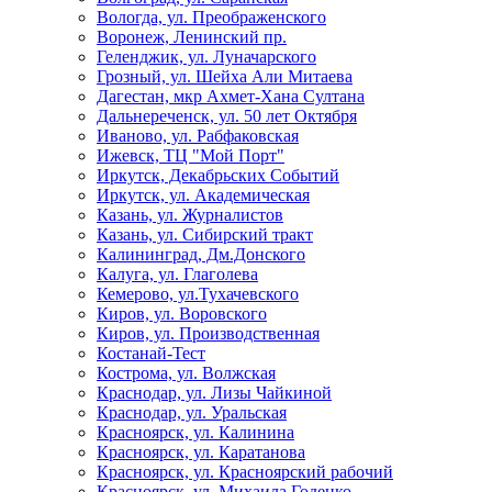
Вологда, ул. Преображенского
Воронеж, Ленинский пр.
Геленджик, ул. Луначарского
Грозный, ул. Шейха Али Митаева
Дагестан, мкр Ахмет-Хана Султана
Дальнереченск, ул. 50 лет Октября
Иваново, ул. Рабфаковская
Ижевск, ТЦ "Мой Порт"
Иркутск, Декабрьских Событий
Иркутск, ул. Академическая
Казань, ул. Журналистов
Казань, ул. Сибирский тракт
Калининград, Дм.Донского
Калуга, ул. Глаголева
Кемерово, ул.Тухачевского
Киров, ул. Воровского
Киров, ул. Производственная
Костанай-Тест
Кострома, ул. Волжская
Краснодар, ул. Лизы Чайкиной
Краснодар, ул. Уральская
Красноярск, ул. Калинина
Красноярск, ул. Каратанова
Красноярск, ул. Красноярский рабочий
Красноярск, ул. Михаила Годенко