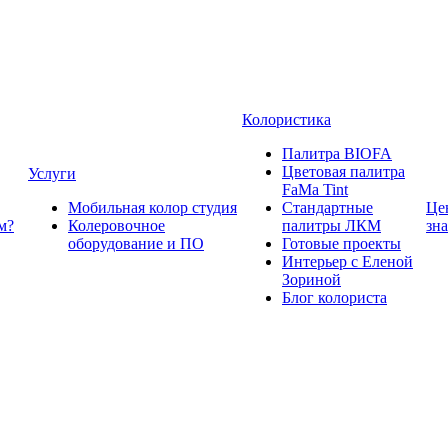
Колористика
Палитра BIOFA
Цветовая палитра
Услуги
FaMa Tint
Мобильная колор студия
Стандартные
Це
м?
Колеровочное
палитры ЛКМ
зн
оборудование и ПО
Готовые проекты
Интерьер с Еленой
Зориной
Блог колориста