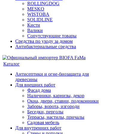
ROLLINGDOG
MESKO
WISTOBA
SOLIDLINE
Кисти
Валики
Сопутствующие товары
Средства по уходу за домом
Антибактериальные средства
Каталог
Антисептики и огне-биозащита для
древесины
Для внешних работ
Фасад дома
Наличники, карнизы, декор
Окна, двери, ставни, подоконники
Заборы, ворота, изгороди
Беседки, перголы
Террасы, настилы, причалы
Садовая мебель
Для внутренних работ
Стены и потолки