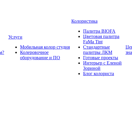
Колористика
Палитра BIOFA
Цветовая палитра
Услуги
FaMa Tint
Мобильная колор студия
Стандартные
Це
м?
Колеровочное
палитры ЛКМ
зн
оборудование и ПО
Готовые проекты
Интерьер с Еленой
Зориной
Блог колориста