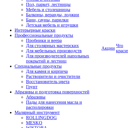
Пол, паркет, лестницы
Мебель и столешницы
Балконы, веранды, лоджии
Бани, сауны, парилки
Детская мебель и игрушки
Интерьерные краски
Профессиональные продукты
Пробники и веера
Для столярных мастерских
Что
Акции
Для мебельных производств
краси
Для производителей напольных
покрытий и лестниц
Специальные продукты
Для камня и кирпича
Растворители и очистители
Восстановитель цвета
Грунт
Абразивы и подготовка поверхностей
Абразивы
Пады для нанесения масла и
располировки
Малярный инструмент
ROLLINGDOG
MESKO
WISTOBA