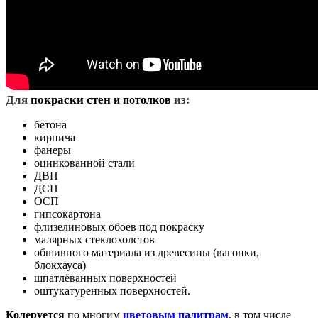
Д
ля
покраски стен
из:
и потолков
бетона
кирпича
фанеры
оцинкованной стали
ДВП
ДСП
ОСП
гипсокартона
флизелиновых обоев под покраску
малярных стеклохолстов
обшивного материала из древесины (вагонки,
блокхауса)
шпатлёванных поверхностей
оштукатуренных поверхностей.
Колеруется
по многим
цветовым палитрам
, в том числе