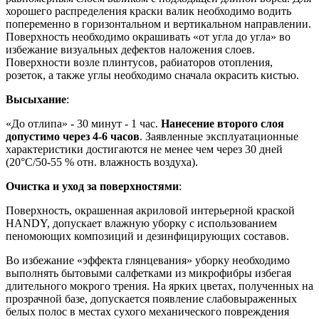
хорошего распределения краски валик необходимо водить
попеременно в горизонтальном и вертикальном направлении.
Поверхность необходимо окрашивать «от угла до угла» во
избежание визуальных дефектов наложения слоев.
Поверхности возле плинтусов, рабиаторов отопления,
розеток, а также углы необходимо сначала окрасить кистью.
Высыхание
:
«До отлипа» - 30 минут - 1 час.
Нанесение второго слоя
допустимо через 4-6 часов
. Заявленные эксплуатационные
характеристики достигаются не менее чем через 30 дней
(20°C/50-55 % отн. влажность воздуха).
Очистка и уход за поверхностями
:
Поверхность, окрашенная акриловой интерьерной краской
HANDY, допускает влажную уборку с использованием
пеномоющих композиций и дезинфицирующих составов.
Во избежание «эффекта глянцевания» уборку необходимо
выполнять бытовыми салфетками из микрофибры избегая
длительного мокрого трения. На ярких цветах, полученных на
прозрачной базе, допускается появление слабовыраженных
белых полос в местах сухого механического повреждения