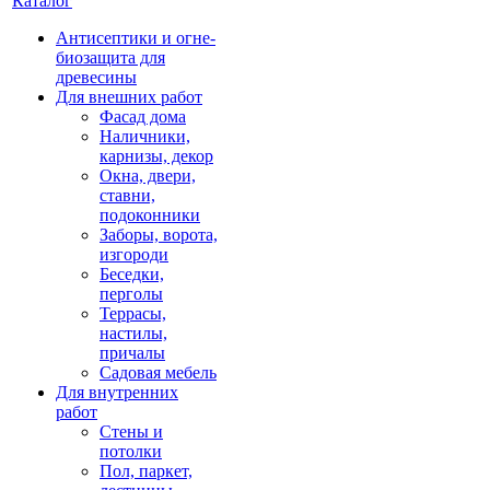
Каталог
Антисептики и огне-
биозащита для
древесины
Для внешних работ
Фасад дома
Наличники,
карнизы, декор
Окна, двери,
ставни,
подоконники
Заборы, ворота,
изгороди
Беседки,
перголы
Террасы,
настилы,
причалы
Садовая мебель
Для внутренних
работ
Стены и
потолки
Пол, паркет,