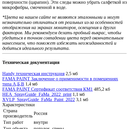
поверхности (царапин). Эти следы можно убрать салфеткой из
микрофибры, смоченной в воде.
*Цвета на нашем сайте не являются эталонными и могут
незначительно отличаться от реальных из-за особенностей
отображения на экранах мониторов, освещения и других
факторов. Мы рекомендуем делать пробный выкрас, чтобы
убедиться в точном совпадении цвета перед окончательным
нанесением, что поможет избежать неожиданностей и
добиться идеального результата.
Техническая документация
Handy техническая инструкция
2,5 мб
FAMA PAINT Заключение о применимости в помещениях
типа А,Б,В
1,4 мб
FAMA PAINT Сертификат соответствия КМ1
485,2 кб
HEA_SprayGuide_FaMa_2022_print
1,1 мб
XVLP_SprayGuide_FaMa_Paint_2022
3,1 мб
Характеристики
Страна
Россия
производитель
Тип работ
внутри
Тип объекта
потолок, стены