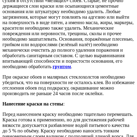
сухим в отсутствии «мелящих» слоев. Старые, не прочно
держащиеся слои краски или осыпающиеся цементные
основания или штукатурку необходимо удалить. Любые
загрязнения, которые могут повлиять на адгезию или выйти
на поверхность в виде пятен, а именно масла, жиры, маркеры,
красители необходимо также удалить. Механические
повреждения или неровности, трещины, сколы и прочее
необходимо зашпатлевать. Основания, поражённые плесенью,
грибком или водорослями (зелёный налёт) необходимо
механически очистить до полного удаления поражения и
обработать санитарным составом. С целью выравнивания
впитывающей способности и пористости основания, его
необходимо обработать
грунтом
.
При окраске обоев и малярных стеклохолстов необходимо
убедиться, что на поверхности не осталось клея. Во избежание
отслоения обоев под подкраску, окрашивание можно
производить не раньше 24 часов после оклейки.
Нанесение краски на стены
:
Перед нанесением краску необходимо тщательно перемешать.
Краска готова к применению, но для достижения рабочей
вязкости допускается разбавление водой питьевого качества
до 5 % по объёму. Краску необходимо наносить тонким
равномерным слоем валиком с подходящей длиной ворса. Для