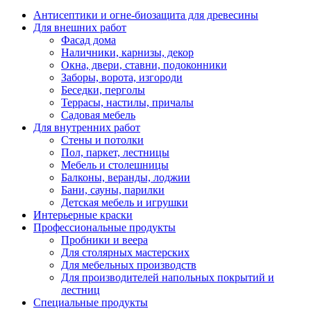
Антисептики и огне-биозащита для древесины
Для внешних работ
Фасад дома
Наличники, карнизы, декор
Окна, двери, ставни, подоконники
Заборы, ворота, изгороди
Беседки, перголы
Террасы, настилы, причалы
Садовая мебель
Для внутренних работ
Стены и потолки
Пол, паркет, лестницы
Мебель и столешницы
Балконы, веранды, лоджии
Бани, сауны, парилки
Детская мебель и игрушки
Интерьерные краски
Профессиональные продукты
Пробники и веера
Для столярных мастерских
Для мебельных производств
Для производителей напольных покрытий и
лестниц
Специальные продукты