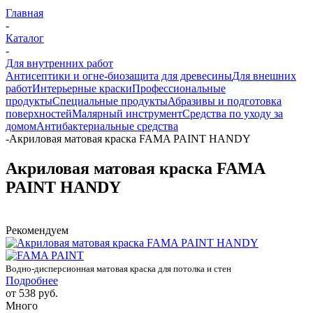
Главная
-
Каталог
-
Для внутренних работ
Антисептики и огне-биозащита для древесины
Для внешних
работ
Интерьерные краски
Профессиональные
продукты
Специальные продукты
Абразивы и подготовка
поверхностей
Малярный инструмент
Средства по уходу за
домом
Антибактериальные средства
-
Акриловая матовая краска FAMA PAINT HANDY
Акриловая матовая краска FAMA
PAINT HANDY
Рекомендуем
Водно-дисперсионная матовая краска для потолка и стен
Подробнее
от
538 руб.
Много