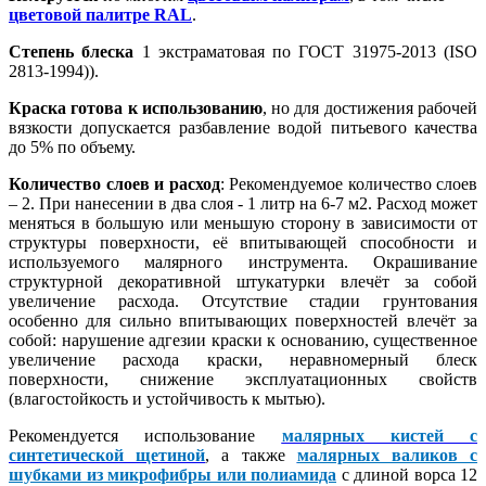
цветовой палитре RAL
.
Степень блеска
1 экстраматовая по ГОСТ 31975-2013 (ISO
2813-1994)).
Краска готова к использованию
, но для достижения рабочей
вязкости допускается разбавление водой питьевого качества
до 5% по объему.
Количество слоев и расход
: Рекомендуемое количество слоев
– 2. При нанесении в два слоя - 1 литр на 6-7 м2. Расход может
меняться в большую или меньшую сторону в зависимости от
структуры поверхности, её впитывающей способности и
используемого малярного инструмента. Окрашивание
структурной декоративной штукатурки влечёт за собой
увеличение расхода. Отсутствие стадии грунтования
особенно для сильно впитывающих поверхностей влечёт за
собой: нарушение адгезии краски к основанию, существенное
увеличение расхода краски, неравномерный блеск
поверхности, снижение эксплуатационных свойств
(влагостойкость и устойчивость к мытью).
Рекомендуется использование
малярных кистей с
синтетической щетиной
, а также
малярных валиков с
шубками из микрофибры или полиамида
с длиной ворса 12