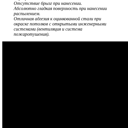
Отсутствие брызг при нанесении.
Абсолютно гладкая поверхность при нанесении
распылением.
Отличная адгезия к оцинкованной стали при
окраске потолков с открытыми инженерными
системами (вентиляция и система
пожаротушения).