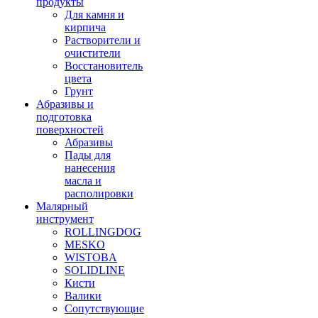
продукты
Для камня и
кирпича
Растворители и
очистители
Восстановитель
цвета
Грунт
Абразивы и
подготовка
поверхностей
Абразивы
Пады для
нанесения
масла и
располировки
Малярный
инструмент
ROLLINGDOG
MESKO
WISTOBA
SOLIDLINE
Кисти
Валики
Сопутствующие