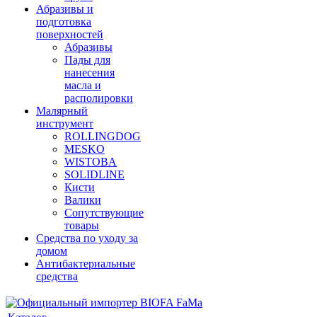
Абразивы и
подготовка
поверхностей
Абразивы
Пады для
нанесения
масла и
располировки
Малярный
инструмент
ROLLINGDOG
MESKO
WISTOBA
SOLIDLINE
Кисти
Валики
Сопутствующие
товары
Средства по уходу за
домом
Антибактериальные
средства