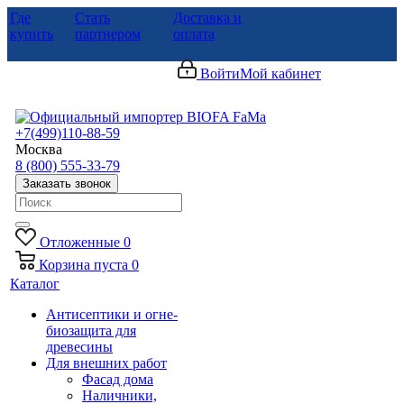
Где
Стать
Доставка и
купить
партнером
оплата
Войти
Мой кабинет
+7(499)110-88-59
Москва
8 (800) 555-33-79
Заказать звонок
Отложенные
0
Корзина
пуста
0
Каталог
Антисептики и огне-
биозащита для
древесины
Для внешних работ
Фасад дома
Наличники,