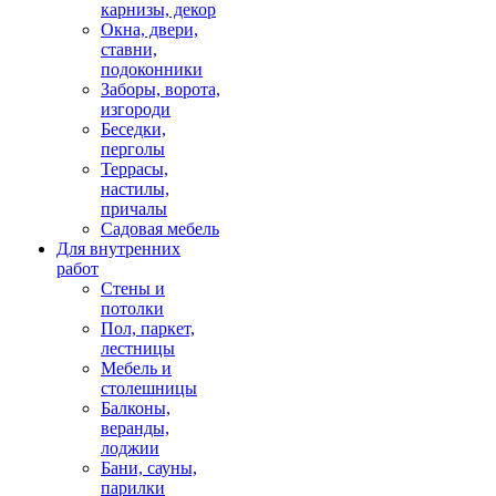
карнизы, декор
Окна, двери,
ставни,
подоконники
Заборы, ворота,
изгороди
Беседки,
перголы
Террасы,
настилы,
причалы
Садовая мебель
Для внутренних
работ
Стены и
потолки
Пол, паркет,
лестницы
Мебель и
столешницы
Балконы,
веранды,
лоджии
Бани, сауны,
парилки