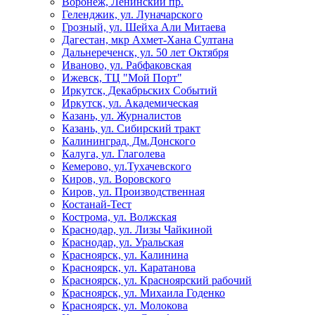
Воронеж, Ленинский пр.
Геленджик, ул. Луначарского
Грозный, ул. Шейха Али Митаева
Дагестан, мкр Ахмет-Хана Султана
Дальнереченск, ул. 50 лет Октября
Иваново, ул. Рабфаковская
Ижевск, ТЦ "Мой Порт"
Иркутск, Декабрьских Событий
Иркутск, ул. Академическая
Казань, ул. Журналистов
Казань, ул. Сибирский тракт
Калининград, Дм.Донского
Калуга, ул. Глаголева
Кемерово, ул.Тухачевского
Киров, ул. Воровского
Киров, ул. Производственная
Костанай-Тест
Кострома, ул. Волжская
Краснодар, ул. Лизы Чайкиной
Краснодар, ул. Уральская
Красноярск, ул. Калинина
Красноярск, ул. Каратанова
Красноярск, ул. Красноярский рабочий
Красноярск, ул. Михаила Годенко
Красноярск, ул. Молокова