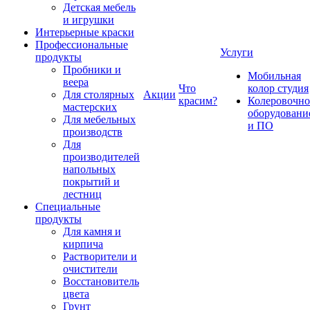
Детская мебель
и игрушки
Интерьерные краски
Профессиональные
Услуги
продукты
Пробники и
Мобильная
веера
Что
колор студия
Для столярных
Акции
красим?
Колеровочно
мастерских
оборудовани
Для мебельных
и ПО
производств
Для
производителей
напольных
покрытий и
лестниц
Специальные
продукты
Для камня и
кирпича
Растворители и
очистители
Восстановитель
цвета
Грунт