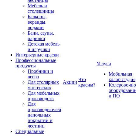
лестницы
Мебель и
столешницы
Балконы,
веранды,
лоджии
Бани, сауны,
парилки
Детская мебель
и игрушки
Интерьерные краски
Профессиональные
Услуги
продукты
Пробники и
Мобильная
веера
Что
колор студия
Для столярных
Акции
красим?
Колеровочно
мастерских
оборудовани
Для мебельных
и ПО
производств
Для
производителей
напольных
покрытий и
лестниц
Специальные