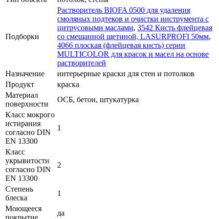
Растворитель BIOFA 0500 для удаления
смоляных подтеков и очистки инструмента с
цитрусовыми маслами
,
3542 Кисть флейцевая
Подборки
со смешанной щетиной, LASURPROFI 50мм
,
4066 плоская (флейцевая кисть) серии
MULTICOLOR для красок и масел на основе
растворителей
Назначение
интерьерные краски для стен и потолков
Продукт
краска
Материал
ОСБ, бетон, штукатурка
поверхности
Класс мокрого
истирания
1
согласно DIN
EN 13300
Класс
укрывитости
2
согласно DIN
EN 13300
Степень
1
блеска
Моющееся
да
покрытие