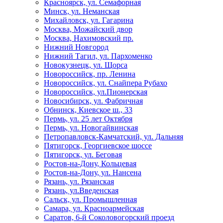
Красноярск, ул. Семафорная
Минск, ул. Неманская
Михайловск, ул. Гагарина
Москва, Можайский двор
Москва, Нахимовский пр.
Нижний Новгород
Нижний Тагил, ул. Пархоменко
Новокузнецк, ул. Щорса
Новороссийск, пр. Ленина
Новороссийск, ул. Снайпера Рубахо
Новороссийск, ул.Пионерская
Новосибирск, ул. Фабричная
Обнинск, Киевское ш., 33
Пермь, ул. 25 лет Октября
Пермь, ул. Новогайвинская
Петропавловск-Камчатский, ул. Дальняя
Пятигорск, Георгиевское шоссе
Пятигорск, ул. Беговая
Ростов-на-Дону, Кольцевая
Ростов-на-Дону, ул. Нансена
Рязань, ул. Рязанская
Рязань, ул.Введенская
Сальск, ул. Промышленная
Самара, ул. Красноармейская
Саратов, 6-й Соколовогорский проезд