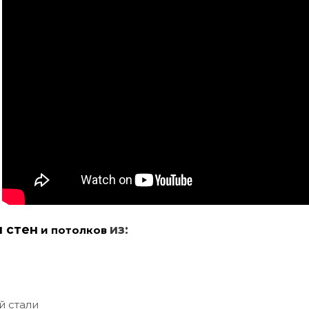
и стен
из:
и потолков
й стали