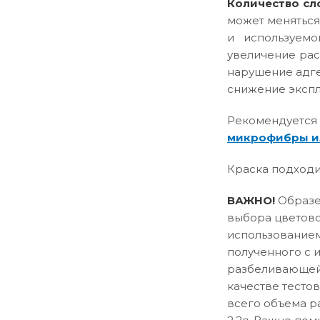
Количество сл
может меняться
и используемо
увеличение рас
нарушение адге
снижение эксплу
Рекомендуется
микрофибры и
Краска подходи
ВАЖНО!
Образец
выбора цветово
использованием
полученного с 
разбеливающей 
качестве тесто
всего объема р