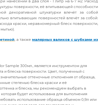
ри нанесении в два слоя - 1 литр на 6-7 м2. Расход
руктуры поверхности, её впитывающей способности
ной декоративной штукатурки влечёт за собой
ильно впитывающих поверхностей влечёт за собой:
асхода краски, неравномерный блеск поверхности,
 мытью).
щетиной
, а также
малярных валиков с шубками из
or Sample 300мл., является инструментом для
а и блеска поверхности. Цвет, полученный с
значительные оттеночные отклонения от образца,
анные степенью блеска краски и её
ттенка и блеска, мы рекомендуем выбрать в
 которая будет использована для выполнения
требовать использование образца объемом 0,9л или