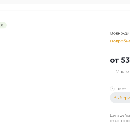
ЕМ
Водно-дис
Подробн
от
53
Много
Цвет
?
Выбери
Цена дейст
от цен в р