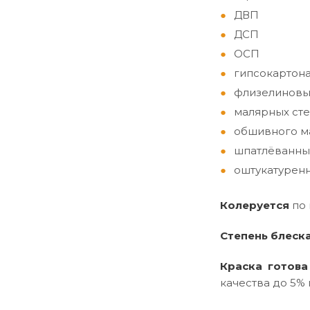
ДВП
ДСП
ОСП
гипсокартон
флизелиновы
малярных сте
обшивного ма
шпатлёванны
оштукатуренн
Колеруется
по
Степень блеск
Краска готова
качества до 5% 