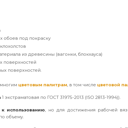
а
х обоев под покраску
клохолстов
териала из древесины (вагонки, блокхауса)
х поверхностей
ых поверхностей.
 многим
цветовым палитрам
, в том числе
цветовой па
а
1 экстраматовая по ГОСТ 31975-2013 (ISO 2813-1994)).
 к использованию
, но для достижения рабочей вяз
по объему.