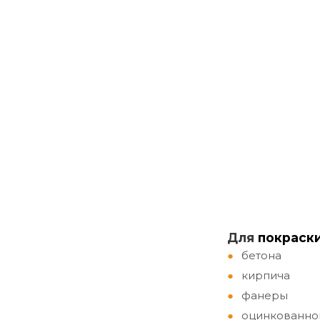
Д
ля
покраск
бетона
кирпича
фанеры
оцинкованно