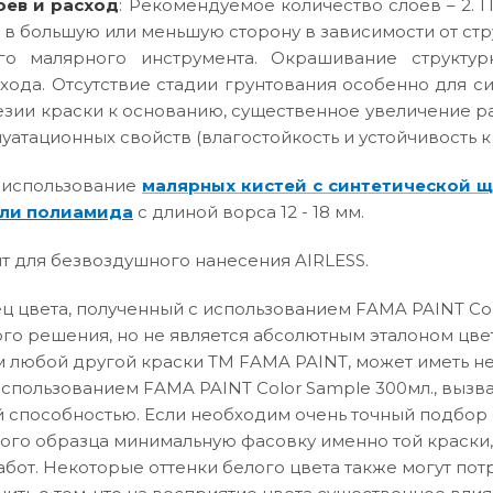
оев и расход
: Рекомендуемое количество слоев – 2. П
 в большую или меньшую сторону в зависимости от ст
го малярного инструмента. Окрашивание структур
хода. Отсутствие стадии грунтования особенно для с
зии краски к основанию, существенное увеличение р
атационных свойств (влагостойкость и устойчивость к
 использование
малярных кистей с синтетической 
ли полиамида
с длиной ворса 12 - 18 мм.
т для безвоздушного нанесения AIRLESS.
 цвета, полученный с использованием FAMA PAINT Col
го решения, но не является абсолютным эталоном цвет
 любой другой краски ТМ FAMA PAINT, может иметь не
использованием FAMA PAINT Color Sample 300мл., вызв
способностью. Если необходим очень точный подбор о
вого образца минимальную фасовку именно той краски,
абот. Некоторые оттенки белого цвета также могут по