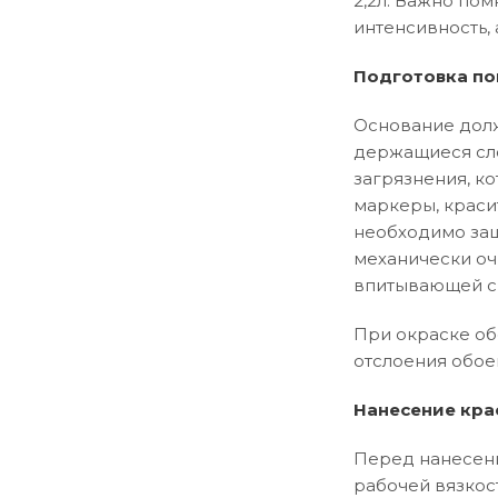
2,2л. Важно пом
интенсивность, 
Подготовка по
Основание долж
держащиеся сло
загрязнения, ко
маркеры, краси
необходимо заш
механически оч
впитывающей сп
При окраске об
отслоения обое
Нанесение кра
Перед нанесени
рабочей вязкос