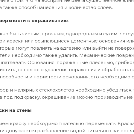
нить о том, что на восприятие цвета существенное влия
а также способ нанесения и количество слоев.
верхности к окрашиванию
:
но быть чистым, прочным, однородным и сухим в отсут
и краски или осыпающиеся цементные основания или
торые могут повлиять на адгезию или выйти на поверхн
тели необходимо также удалить. Механические повреж
патлевать. Основания, поражённые плесенью, грибко
истить до полного удаления поражения и обработать 
особности и пористости основания, его необходимо 
оев и малярных стеклохолстов необходимо убедиться, ч
в под подкраску, окрашивание можно производить не 
ски на стены
:
ем краску необходимо тщательно перемешать. Краска
ти допускается разбавление водой питьевого качества