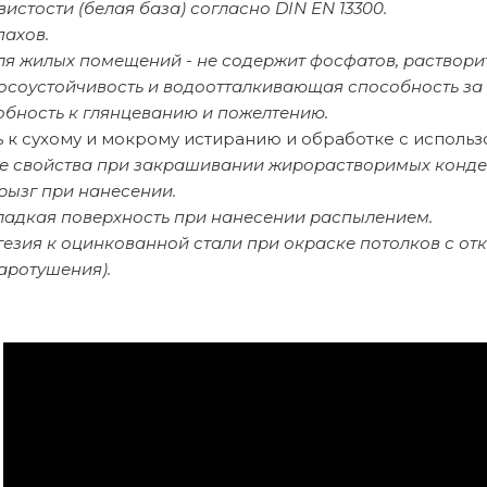
вистости (белая база) согласно DIN EN 13300.
пахов.
ля жилых помещений - не содержит фосфатов, раствори
осоустойчивость и водоотталкивающая способность за 
обность к глянцеванию и пожелтению.
ь к сухому и мокрому истиранию и обработке с исполь
 свойства при закрашивании жирорастворимых конден
рызг при нанесении.
ладкая поверхность при нанесении распылением.
гезия к оцинкованной стали при окраске потолков с о
аротушения).