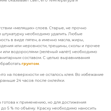
ние оказывает свет, его температура и
ствии «мелящих» слоев. Старые, не прочно
 штукатурку необходимо удалить. Любые
ость в виде пятен, а именно масла, жиры,
дения или неровности, трещины, сколы и прочее
м или водорослями (зелёный налёт) необходимо
санитарным составом. С целью выравнивания
обработать
грунтом
.
то на поверхности не осталось клея. Во избежание
раньше 24 часов после оклейки.
 готова к применению, но для достижения
 до 5 % по объёму. Краску необходимо наносить