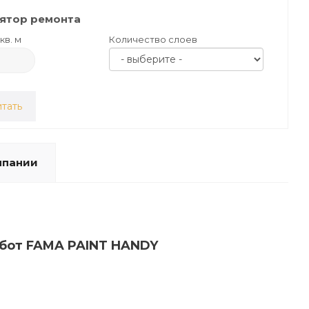
ятор ремонта
кв. м
Количество слоев
тать
мпании
абот FAMA PAINT HANDY