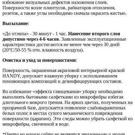
избежание визуальных дефектов наложения слоев.
Поверхности возле плинтусов, рабиаторов отопления,
розеток, а также углы необходимо сначала окрасить кистью.
Высыхание
:
«До отлипа» - 30 минут - 1 час.
Нанесение второго слоя
допустимо через 4-6 часов
. Заявленные эксплуатационные
характеристики достигаются не менее чем через 30 дней
(20°C/50-55 % отн. влажность воздуха).
Очистка и уход за поверхностями
:
Поверхность, окрашенная акриловой интерьерной краской
HANDY, допускает влажную уборку с использованием
пеномоющих композиций и дезинфицирующих составов.
Во избежание «эффекта глянцевания» уборку необходимо
выполнять бытовыми салфетками из микрофибры избегая
длительного мокрого трения. На ярких цветах, полученных на
прозрачной базе, допускается появление слабовыраженных
белых полос в местах сухого механического повреждения
поверхности (царапин). Эти следы можно убрать салфеткой из
микрофибры, смоченной в воде.
*Цвета на нашем сайте не являются эталонными и могут