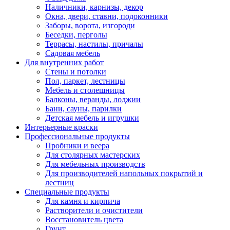
Наличники, карнизы, декор
Окна, двери, ставни, подоконники
Заборы, ворота, изгороди
Беседки, перголы
Террасы, настилы, причалы
Садовая мебель
Для внутренних работ
Стены и потолки
Пол, паркет, лестницы
Мебель и столешницы
Балконы, веранды, лоджии
Бани, сауны, парилки
Детская мебель и игрушки
Интерьерные краски
Профессиональные продукты
Пробники и веера
Для столярных мастерских
Для мебельных производств
Для производителей напольных покрытий и
лестниц
Специальные продукты
Для камня и кирпича
Растворители и очистители
Восстановитель цвета
Грунт