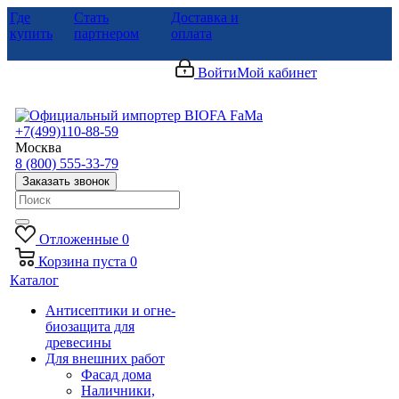
Где
Стать
Доставка и
купить
партнером
оплата
Войти
Мой кабинет
+7(499)110-88-59
Москва
8 (800) 555-33-79
Заказать звонок
Отложенные
0
Корзина
пуста
0
Каталог
Антисептики и огне-
биозащита для
древесины
Для внешних работ
Фасад дома
Наличники,