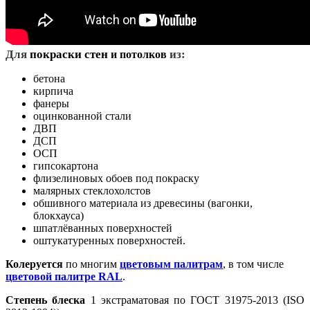
Д
ля
покраски стен
из:
и потолков
бетона
кирпича
фанеры
оцинкованной стали
ДВП
ДСП
ОСП
гипсокартона
флизелиновых обоев под покраску
малярных стеклохолстов
обшивного материала из древесины (вагонки,
блокхауса)
шпатлёванных поверхностей
оштукатуренных поверхностей.
Колеруется
по многим
цветовым палитрам
, в том числе
цветовой палитре RAL
.
Степень блеска
1 экстраматовая по ГОСТ 31975-2013 (ISO