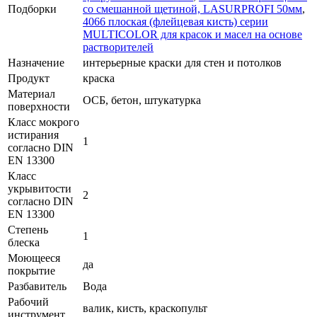
Подборки
со смешанной щетиной, LASURPROFI 50мм
,
4066 плоская (флейцевая кисть) серии
MULTICOLOR для красок и масел на основе
растворителей
Назначение
интерьерные краски для стен и потолков
Продукт
краска
Материал
ОСБ, бетон, штукатурка
поверхности
Класс мокрого
истирания
1
согласно DIN
EN 13300
Класс
укрывитости
2
согласно DIN
EN 13300
Степень
1
блеска
Моющееся
да
покрытие
Разбавитель
Вода
Рабочий
валик, кисть, краскопульт
инструмент