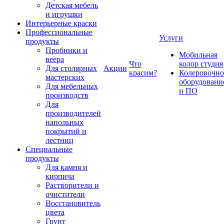
Детская мебель
и игрушки
Интерьерные краски
Профессиональные
Услуги
продукты
Пробники и
Мобильная
веера
Что
колор студия
Для столярных
Акции
красим?
Колеровочно
мастерских
оборудовани
Для мебельных
и ПО
производств
Для
производителей
напольных
покрытий и
лестниц
Специальные
продукты
Для камня и
кирпича
Растворители и
очистители
Восстановитель
цвета
Грунт