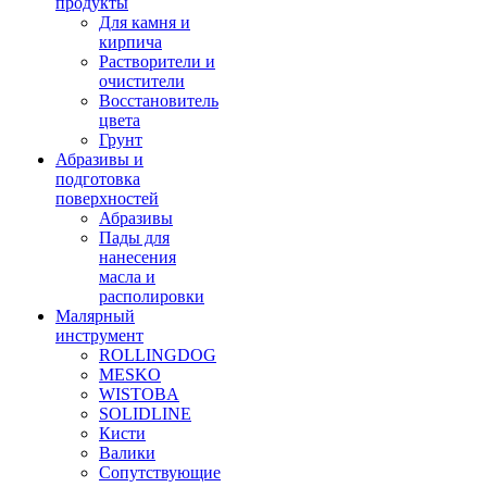
продукты
Для камня и
кирпича
Растворители и
очистители
Восстановитель
цвета
Грунт
Абразивы и
подготовка
поверхностей
Абразивы
Пады для
нанесения
масла и
располировки
Малярный
инструмент
ROLLINGDOG
MESKO
WISTOBA
SOLIDLINE
Кисти
Валики
Сопутствующие