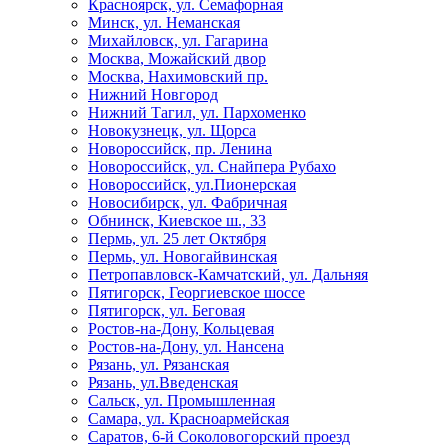
Красноярск, ул. Семафорная
Минск, ул. Неманская
Михайловск, ул. Гагарина
Москва, Можайский двор
Москва, Нахимовский пр.
Нижний Новгород
Нижний Тагил, ул. Пархоменко
Новокузнецк, ул. Щорса
Новороссийск, пр. Ленина
Новороссийск, ул. Снайпера Рубахо
Новороссийск, ул.Пионерская
Новосибирск, ул. Фабричная
Обнинск, Киевское ш., 33
Пермь, ул. 25 лет Октября
Пермь, ул. Новогайвинская
Петропавловск-Камчатский, ул. Дальняя
Пятигорск, Георгиевское шоссе
Пятигорск, ул. Беговая
Ростов-на-Дону, Кольцевая
Ростов-на-Дону, ул. Нансена
Рязань, ул. Рязанская
Рязань, ул.Введенская
Сальск, ул. Промышленная
Самара, ул. Красноармейская
Саратов, 6-й Соколовогорский проезд