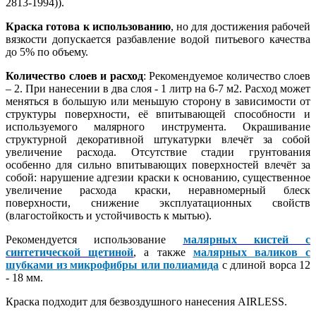
2813-1994)).
Краска готова к использованию
, но для достижения рабочей
вязкости допускается разбавление водой питьевого качества
до 5% по объему.
Количество слоев и расход
: Рекомендуемое количество слоев
– 2. При нанесении в два слоя - 1 литр на 6-7 м2. Расход может
меняться в большую или меньшую сторону в зависимости от
структуры поверхности, её впитывающей способности и
используемого малярного инструмента. Окрашивание
структурной декоративной штукатурки влечёт за собой
увеличение расхода. Отсутствие стадии грунтования
особенно для сильно впитывающих поверхностей влечёт за
собой: нарушение адгезии краски к основанию, существенное
увеличение расхода краски, неравномерный блеск
поверхности, снижение эксплуатационных свойств
(влагостойкость и устойчивость к мытью).
Рекомендуется использование
малярных кистей с
синтетической щетиной
, а также
малярных валиков с
шубками из микрофибры или полиамида
с длиной ворса 12
- 18 мм.
Краска подходит для безвоздушного нанесения AIRLESS.