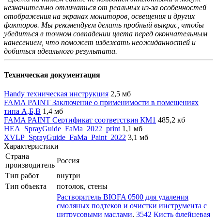
незначительно отличаться от реальных из-за особенностей
отображения на экранах мониторов, освещения и других
факторов. Мы рекомендуем делать пробный выкрас, чтобы
убедиться в точном совпадении цвета перед окончательным
нанесением, что поможет избежать неожиданностей и
добиться идеального результата.
Техническая документация
Handy техническая инструкция
2,5 мб
FAMA PAINT Заключение о применимости в помещениях
типа А,Б,В
1,4 мб
FAMA PAINT Сертификат соответствия КМ1
485,2 кб
HEA_SprayGuide_FaMa_2022_print
1,1 мб
XVLP_SprayGuide_FaMa_Paint_2022
3,1 мб
Характеристики
Страна
Россия
производитель
Тип работ
внутри
Тип объекта
потолок, стены
Растворитель BIOFA 0500 для удаления
смоляных подтеков и очистки инструмента с
цитрусовыми маслами
,
3542 Кисть флейцевая