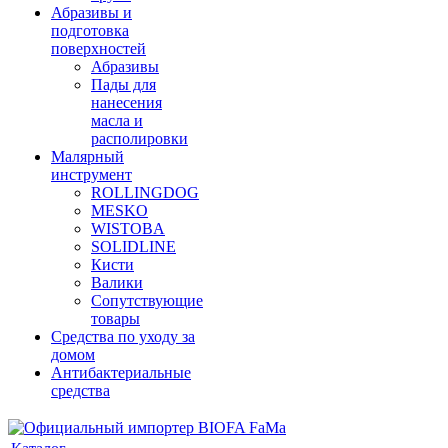
Абразивы и
подготовка
поверхностей
Абразивы
Пады для
нанесения
масла и
располировки
Малярный
инструмент
ROLLINGDOG
MESKO
WISTOBA
SOLIDLINE
Кисти
Валики
Сопутствующие
товары
Средства по уходу за
домом
Антибактериальные
средства