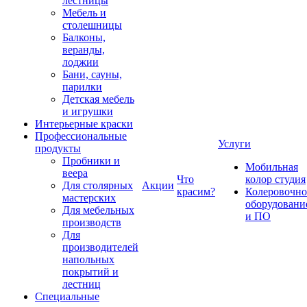
лестницы
Мебель и
столешницы
Балконы,
веранды,
лоджии
Бани, сауны,
парилки
Детская мебель
и игрушки
Интерьерные краски
Профессиональные
Услуги
продукты
Пробники и
Мобильная
веера
Что
колор студия
Для столярных
Акции
красим?
Колеровочно
мастерских
оборудовани
Для мебельных
и ПО
производств
Для
производителей
напольных
покрытий и
лестниц
Специальные