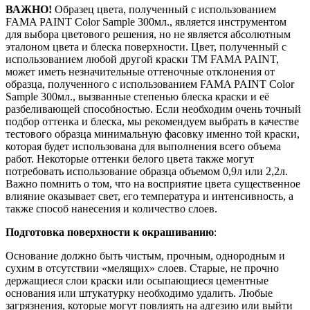
ВАЖНО!
Образец цвета, полученный с использованием
FAMA PAINT Color Sample 300мл., является инструментом
для выбора цветового решения, но не является абсолютным
эталоном цвета и блеска поверхности. Цвет, полученный с
использованием любой другой краски ТМ FAMA PAINT,
может иметь незначительные оттеночные отклонения от
образца, полученного с использованием FAMA PAINT Color
Sample 300мл., вызванные степенью блеска краски и её
разбеливающей способностью. Если необходим очень точный
подбор оттенка и блеска, мы рекомендуем выбрать в качестве
тестового образца минимальную фасовку именно той краски,
которая будет использована для выполнения всего объема
работ. Некоторые оттенки белого цвета также могут
потребовать использование образца объемом 0,9л или 2,2л.
Важно помнить о том, что на восприятие цвета существенное
влияние оказывает свет, его температура и интенсивность, а
также способ нанесения и количество слоев.
Подготовка поверхности к окрашиванию
:
Основание должно быть чистым, прочным, однородным и
сухим в отсутствии «мелящих» слоев. Старые, не прочно
держащиеся слои краски или осыпающиеся цементные
основания или штукатурку необходимо удалить. Любые
загрязнения, которые могут повлиять на адгезию или выйти