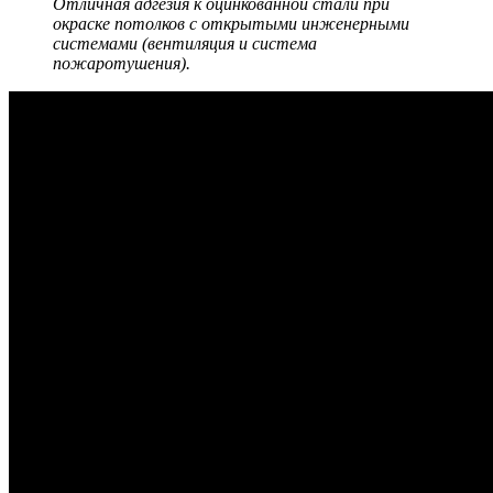
Отличная адгезия к оцинкованной стали при
окраске потолков с открытыми инженерными
системами (вентиляция и система
пожаротушения).