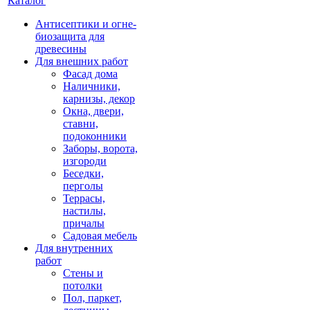
Каталог
Антисептики и огне-
биозащита для
древесины
Для внешних работ
Фасад дома
Наличники,
карнизы, декор
Окна, двери,
ставни,
подоконники
Заборы, ворота,
изгороди
Беседки,
перголы
Террасы,
настилы,
причалы
Садовая мебель
Для внутренних
работ
Стены и
потолки
Пол, паркет,