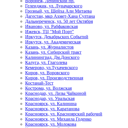
Воронеж, Ленинский пр.
Геленджик, ул. Луначарского
Грозный, ул. Шейха Али Митаева
Дагестан, мкр Ахмет-Хана Султана
Дальнереченск, ул. 50 лет Октября
Иваново, ул. Рабфаковская
Ижевск, ТЦ "Мой Порт"
Иркутск, Декабрьских Событий
Иркутск, ул. Академическая
Казань, ул. Журналистов
Казань, ул. Сибирский тракт
Калининград, Дм.Донского
Калуга, ул. Глаголева
Кемерово, ул.Тухачевского
Киров, ул. Воровского
Киров, ул. Производственная
Костанай-Тест
Кострома, ул. Волжская
Краснодар, ул. Лизы Чайкиной
Краснодар, ул. Уральская
Красноярск, ул. Калинина
Красноярск, ул. Каратанова
Красноярск, ул. Красноярский рабочий
Красноярск, ул. Михаила Годенко
Красноярск, ул. Молокова