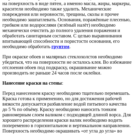
на поверхность в виде пятен, а именно масла, жиры, маркеры,
красители необходимо также удалить. Механические
повреждения или неровности, трещины, сколы и прочее
необходимо зашпатлевать. Основания, поражённые плесенью,
грибком или водорослями (зелёный налёт) необходимо
механически очистить до полного удаления поражения и
обработать санитарным составом. С целью выравнивания
впитывающей способности и пористости основания, его
необходимо обработать
грунтом
.
При окраске обоев и малярных стеклохолстов необходимо
убедиться, что на поверхности не осталось клея. Во избежание
отслоения обоев под подкраску, окрашивание можно
производить не раньше 24 часов после оклейки.
Нанесение краски на стены
:
Перед нанесением краску необходимо тщательно перемешать.
Краска готова к применению, но для достижения рабочей
вязкости допускается разбавление водой питьевого качества
до 5 % по объёму. Краску необходимо наносить тонким
равномерным слоем валиком с подходящей длиной ворса. Для
хорошего распределения краски валик необходимо водить
попеременно в горизонтальном и вертикальном направлении.
Поверхность необходимо окрашивать «от угла до угла» во