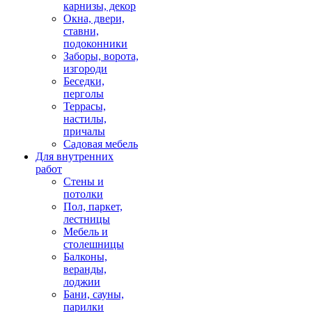
карнизы, декор
Окна, двери,
ставни,
подоконники
Заборы, ворота,
изгороди
Беседки,
перголы
Террасы,
настилы,
причалы
Садовая мебель
Для внутренних
работ
Стены и
потолки
Пол, паркет,
лестницы
Мебель и
столешницы
Балконы,
веранды,
лоджии
Бани, сауны,
парилки